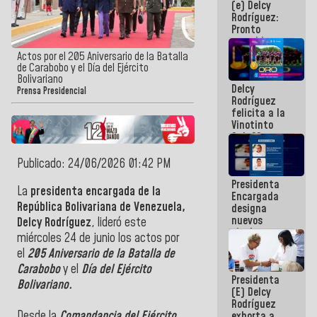
(e) Delcy
los
Rodríguez:
Centroamericanos
Pronto
restableceremos
las
Actos por el 205 Aniversario de la Batalla
operaciones
de Carabobo y el Día del Ejército
en el
Bolivariano
Delcy
Aeropuerto
Prensa Presidencial
Rodríguez
Internacional
felicita a la
de
Vinotinto
Maiquetía
Sub 20
campeona
frente
Publicado: 24/06/2026 01:42 PM
México Sub
Presidenta
23 en los
La
presidenta encargada de la
Encargada
Centroamericanos
República Bolivariana de Venezuela,
designa
nuevos
Delcy Rodríguez
, lideró este
titulares en
miércoles 24 de junio los actos por
el
el
205 Aniversario de la Batalla de
Viceministerio
de Energía
Carabobo
y el
Día del Ejército
Presidenta
Eléctrica y
Bolivariano.
(E) Delcy
CORPOELEC
Rodríguez
Desde la
Comandancia del Ejército
,
exhorta a