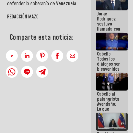
defender la soberanía de
Venezuela
.
Venezuela"
a servidores
Jorge
públicos
REDACCIÓN MAZO
Rodríguez
sostuvo
llamada con
Dinorah
Comparte esta noticia:
Figuera y
acuerdan
primer
Cabello:
encuentro
Todos los
presencial
diálogos son
para el
bienvenidos
diálogo
siempre que
estén en el
marco de la
Constitución
Cabello al
de la
palangrista
República
Avendaño:
Lo que
vayas a
escribir
hazlo hoy
por que no