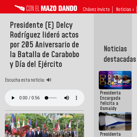
Chávez invicto
Noticias ↓
Presidente (E) Delcy
Rodríguez lideró actos
por 205 Aniversario de
Noticias
la Batalla de Carabobo
destacadas
y Día del Ejército
Escucha esta noticia: 🔊
Presidenta
Encargada
felicita a
Osmaidy
Arias y
Giraly
Marcano por
hacer
Presidenta
historia en