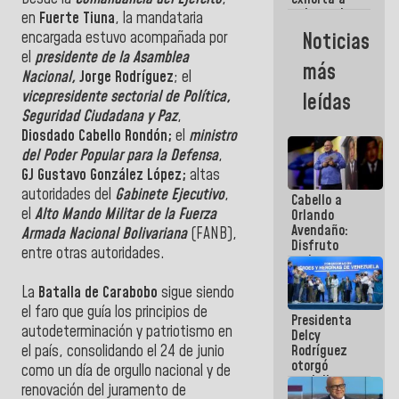
gobernadores
en
Fuerte Tiuna
, la mandataria
y alcaldes a
Noticias
encargada estuvo acompañada por
edificar
el
presidente de la Asamblea
casas para
más
abuelos
Nacional,
Jorge Rodríguez
; el
vicepresidente sectorial de Política,
leídas
Seguridad Ciudadana y Paz
,
Diosdado Cabello Rondón;
el
ministro
del Poder Popular para la Defensa
,
GJ Gustavo González López;
altas
autoridades del
Gabinete Ejecutivo
,
Cabello a
el
Alto Mando Militar de la Fuerza
Orlando
Avendaño:
Armada Nacional Bolivariana
(FANB),
Disfruto
entre otras autoridades.
cada vez
que escribes
porque lo
La
Batalla de Carabobo
sigue siendo
que haces
el faro que guía los principios de
Presidenta
es
autodeterminación y patriotismo en
Delcy
embarrarla
Rodríguez
el país, consolidando el 24 de junio
otorgó
como un día de orgullo nacional y de
medalla
renovación del juramento de
"Héroe de