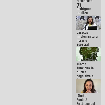
Presidenta
sabemos si
(E)
la semana
Rodríguez
que viene
analizó
hay
junto a
programa
gobernadores
planes de
recuperación
Caracas
del Sistema
implementará
Eléctrico
horario
Nacional
especial
para
adaptarse
al plan de
ahorro
¿Cómo
energético
funciona la
guerra
cognitiva a
favor de la
narrativa
hegemónica?
(1)
¡Alerta
Pueblo!
Entérese del