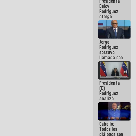
Presidenta
abordar
Delcy
planes de
Rodríguez
acción
otorgó
medalla
"Héroe de
Venezuela"
a servidores
Jorge
públicos
Rodríguez
sostuvo
llamada con
Dinorah
Figuera y
acuerdan
primer
Presidenta
encuentro
(E)
presencial
Rodríguez
para el
analizó
diálogo
junto a
gobernadores
planes de
recuperación
Cabello:
del Sistema
Todos los
Eléctrico
diálogos son
Nacional