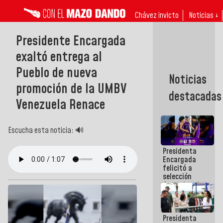
Chávez invicto
Noticias ↓
Presidente Encargada
exaltó entrega al
Pueblo de nueva
Noticias
promoción de la UMBV
destacadas
Venezuela Renace
Escucha esta noticia: 🔊
Presidenta
Encargada
felicitó a
selección
femenina de
baloncesto
por su
clasificación
Presidenta
a la