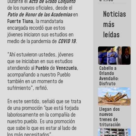
Durante el
Acto de Grado Conjunto
comerciantes
de los nuevos oficiales, desde el
y
Noticias
Patio de Honor de las Academias
en
emprendedores
afectados
Fuerte Tiuna
, la mandataria
más
por
encargada recordó que estos
terremotos
leídas
jóvenes iniciaron sus estudios en
medio de la pandemia de
COVID 19
.
"Ahí estuvieron ustedes, jóvenes
que se iniciaban en sus estudios
atendiendo al
Pueblo
de
Venezuela
,
Cabello a
Orlando
acompañando a nuestro Pueblo
Avendaño:
también en un momento de
Disfruto
sufrimiento", refirió.
cada vez
que escribes
porque lo
En este sentido, señaló que se trata
que haces
de una promoción "que está forjada
Llegan dos
es
nuevos
embarrarla
laboriosamente en la compañía de
trenes de
nuestro pueblo. Es una promoción
trituración
que sabe lo que es estar al lado de
para
los más necesitados".
optimizar