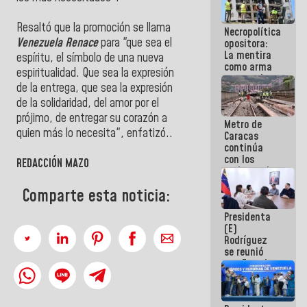
manejo de
escombros
Resaltó que la promoción se llama
Necropolítica
en La Guaira
Venezuela Renace
para "que sea el
opositora:
La mentira
espíritu, el símbolo de una nueva
como arma
espiritualidad. Que sea la expresión
contra el
de la entrega, que sea la expresión
Pueblo
de la solidaridad, del amor por el
prójimo, de entregar su corazón a
Metro de
quien más lo necesita", enfatizó..
Caracas
continúa
con los
REDACCIÓN MAZO
trabajos de
mantenimiento
Comparte esta noticia:
e inspección
en la Línea 2
Presidenta
(E)
Rodríguez
se reunió
con Estado
Mayor
Eléctrico
para