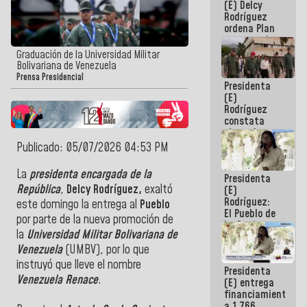
(E) Delcy
AmeriCup
Rodríguez
2027
ordena Plan
maestro de
desarrollo
Graduación de la Universidad Militar
logístico y
Bolivariana de Venezuela
turístico
Prensa Presidencial
Presidenta
para La
(E)
Guaira
Rodríguez
constata
obras de
rehabilitación
Publicado: 05/07/2026 04:53 PM
de Escuela
Militar de
La
presidenta encargada de la
Presidenta
Mamo en La
República
,
Delcy Rodríguez,
exaltó
(E)
Guaira
Rodríguez:
este domingo la entrega al
Pueblo
El Pueblo de
por parte de la nueva promoción de
La Guaira
la
Universidad Militar Bolivariana de
siempre
estará
Venezuela
(UMBV), por lo que
acompañada
instruyó que lleve el nombre
Presidenta
por el
Venezuela Renace
.
(E) entrega
Gobierno
financiamientos
Nacional
a 1.766