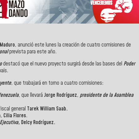
s Maduro
, anunció este lunes la creación de cuatro comisiones de
onal
prevista para este año.
o
destacó que el nuevo proyecto surgirá desde las bases del
Poder
país.
uyente
, que trabajará en torno a cuatro comisiones:
Venezuela
, que llevará
Jorge Rodríguez
,
presidente de la Asamblea
fiscal general
Tarek William Saab.
a,
Cilia Flores
.
Ejecutiva,
Delcy Rodríguez.