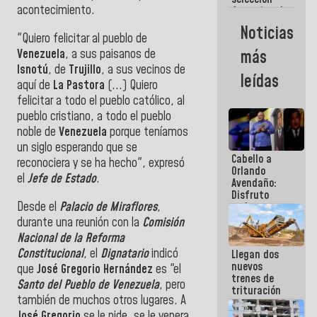
acontecimiento.
femenina de
baloncesto
Noticias
por su
"Quiero felicitar al pueblo de
clasificación
Venezuela
, a sus paisanos de
más
a la
Isnotú
, de
Trujillo
, a sus vecinos de
AmeriCup
leídas
2027
aquí de
La Pastora
(...) Quiero
felicitar a todo el pueblo católico, al
pueblo cristiano, a todo el pueblo
noble de
Venezuela
porque teníamos
un siglo esperando que se
Cabello a
reconociera y se ha hecho", expresó
Orlando
el
Jefe de Estado
.
Avendaño:
Disfruto
Desde el
Palacio de Miraflores
,
cada vez
que escribes
durante una reunión con la
Comisión
porque lo
Nacional de la Reforma
que haces
Constitucional
, el
Dignatario
indicó
Llegan dos
es
nuevos
embarrarla
que
José Gregorio Hernández
es "el
trenes de
Santo del Pueblo de Venezuela
, pero
trituración
también de muchos otros lugares. A
para
optimizar
José Gregorio
se le pide, se le venera