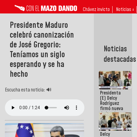
Chávez invicto
Noticias ↓
Presidente Maduro
celebró canonización
de José Gregorio:
Noticias
Teníamos un siglo
destacadas
esperando y se ha
hecho
Escucha esta noticia: 🔊
Presidenta
(E) Delcy
Rodríguez
firmó nueva
de Ley de
Arrendamiento
aprobada
por la AN
Delcy