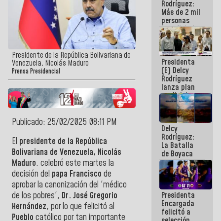
Rodríguez:
Más de 2 mil
personas
beneficiadas
con planes
para
atención de
Presidente de la República Bolivariana de
Presidenta
emergencia
Venezuela, Nicolás Maduro
(E) Delcy
sísmica en
Prensa Presidencial
Rodríguez
la última
lanza plan
semana
crediticio
con subsidio
a Juntas de
Condominio
Publicado: 25/02/2025 08:11 PM
Delcy
Rodríguez:
El
presidente de la República
La Batalla
Bolivariana de Venezuela, Nicolás
de Boyaca
representa
Maduro
, celebró este martes la
un capítulo
decisión del
papa Francisco
de
decisivo en
aprobar la canonización del 'médico
la gesta
Presidenta
de los pobres',
Dr. José Gregorio
emancipadora
Encargada
de nuestra
Hernández
, por lo que felicitó al
felicitó a
América
Pueblo
católico por tan importante
selección