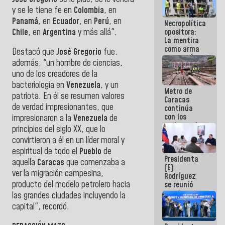
manejo de
y se le tiene fe en
Colombia
, en
escombros
Panamá
, en
Ecuador
, en
Perú
, en
Necropolítica
en La Guaira
Chile
, en
Argentina
y más allá".
opositora:
La mentira
como arma
Destacó que
José Gregorio
fue,
contra el
además, "un hombre de ciencias,
Pueblo
uno de los creadores de la
bacteriología en
Venezuela
, y un
Metro de
patriota. En él se resumen valores
Caracas
de verdad impresionantes, que
continúa
con los
impresionaron a la
Venezuela
de
trabajos de
principios del siglo XX, que lo
mantenimiento
convirtieron a él en un líder moral y
e inspección
en la Línea 2
espiritual de todo el
Pueblo
de
Presidenta
aquella
Caracas
que comenzaba a
(E)
ver la migración campesina,
Rodríguez
producto del modelo petrolero hacia
se reunió
con Estado
las grandes ciudades incluyendo la
Mayor
capital", recordó.
Eléctrico
para