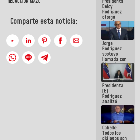
REDACCIÓN MAZO
Presidenta
abordar
Delcy
planes de
Rodríguez
acción
otorgó
Comparte esta noticia:
medalla
"Héroe de
Venezuela"
a servidores
Jorge
públicos
Rodríguez
sostuvo
llamada con
Dinorah
Figuera y
acuerdan
primer
Presidenta
encuentro
(E)
presencial
Rodríguez
para el
analizó
diálogo
junto a
gobernadores
planes de
recuperación
Cabello:
del Sistema
Todos los
Eléctrico
diálogos son
Nacional