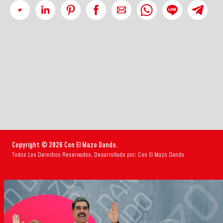
Copyright © 2026 Con El Mazo Dando.
Todos Los Derechos Reservados. Desarrollado por: Con El Mazo Dando