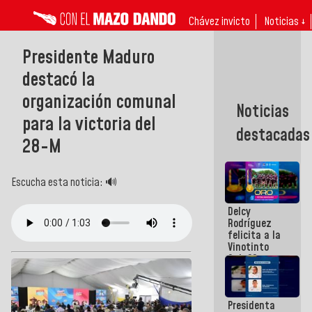
Chávez invicto
Noticias ↓
Presidente Maduro
destacó la
organización comunal
Noticias
para la victoria del
destacadas
28-M
Escucha esta noticia: 🔊
Delcy
Rodríguez
felicita a la
Vinotinto
Sub 20
campeona
frente
México Sub
Presidenta
23 en los