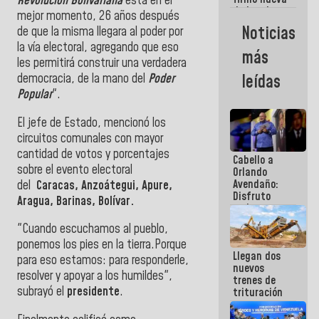
Revolución Bolivariana
está en el
de Ley de
mejor momento, 26 años después
Arrendamiento
Noticias
de que la misma llegara al poder por
aprobada
la vía electoral, agregando que eso
por la AN
más
les permitirá construir una verdadera
democracia, de la mano del
Poder
leídas
Popular
".
El jefe de Estado, mencionó los
circuitos comunales con mayor
cantidad de votos y porcentajes
Cabello a
sobre el evento electoral
Orlando
Avendaño:
del
Caracas, Anzoátegui, Apure,
Disfruto
Aragua, Barinas, Bolívar.
cada vez
que escribes
"Cuando escuchamos al pueblo,
porque lo
ponemos los pies en la tierra.Porque
que haces
Llegan dos
es
para eso estamos: para responderle,
nuevos
embarrarla
resolver y apoyar a los humildes",
trenes de
subrayó el
presidente
.
trituración
para
optimizar