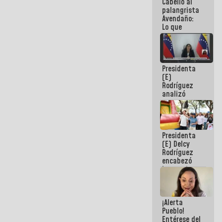
Cabello al
de la
palangrista
República
Avendaño:
Lo que
vayas a
escribir
hazlo hoy
por que no
Presidenta
sabemos si
(E)
la semana
Rodríguez
que viene
analizó
hay
junto a
programa
gobernadores
planes de
recuperación
Presidenta
del Sistema
(E) Delcy
Eléctrico
Rodríguez
Nacional
encabezó
lanzamiento
del Plan
Nacional de
Recreación
¡Alerta
Vacacional
Pueblo!
Entérese del