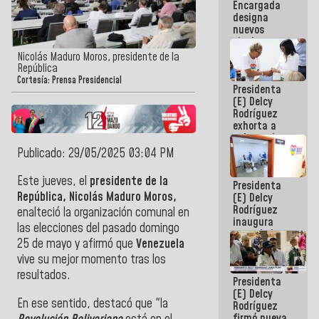
Encargada
Centroamericanos
designa
nuevos
titulares en
el
Nicolás Maduro Moros, presidente de la
Viceministerio
República
de Energía
Cortesía: Prensa Presidencial
Presidenta
Eléctrica y
(E) Delcy
CORPOELEC
Rodríguez
exhorta a
gobernadores
y alcaldes a
Publicado: 29/05/2025 03:04 PM
edificar
casas para
Este jueves, el
presidente de la
Presidenta
abuelos
República, Nicolás Maduro Moros,
(E) Delcy
Rodríguez
enalteció la organización comunal en
inaugura
las elecciones del pasado domingo
casa de los
25 de mayo y afirmó que
Venezuela
Abuelos
Primavera
vive su mejor momento tras los
en Caracas
resultados.
Presidenta
(E) Delcy
En ese sentido, destacó que "la
Rodríguez
firmó nueva