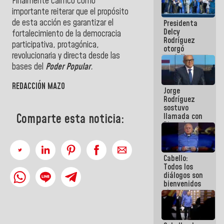
Finalmente calificó como
manejo de
importante reiterar que el propósito
escombros
de esta acción es garantizar el
Presidenta
en La Guaira
Delcy
fortalecimiento de la democracia
Rodríguez
participativa, protagónica,
otorgó
revolucionaria y directa desde las
medalla
"Héroe de
bases del
Poder Popular
.
Venezuela"
a servidores
REDACCIÓN MAZO
Jorge
públicos
Rodríguez
sostuvo
Comparte esta noticia:
llamada con
Dinorah
Figuera y
acuerdan
primer
Cabello:
encuentro
Todos los
presencial
diálogos son
para el
bienvenidos
diálogo
siempre que
estén en el
marco de la
Constitución