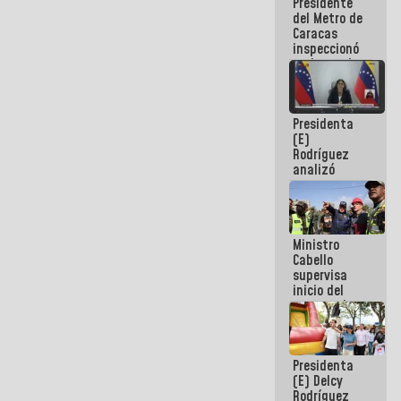
Presidente
encuentro
del Metro de
presencial
Caracas
para el
inspeccionó
diálogo
trabajos de
rehabilitación
y
modernización
Presidenta
de la vía
(E)
férrea
Rodríguez
analizó
junto a
gobernadores
planes de
recuperación
Ministro
del Sistema
Cabello
Eléctrico
supervisa
Nacional
inicio del
proceso de
demolición
de
edificaciones
Presidenta
declaradas
(E) Delcy
en riesgo en
Rodríguez
La Guaira