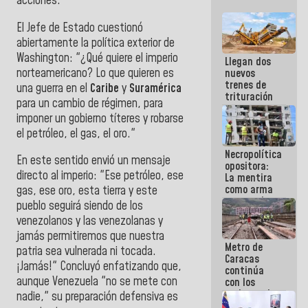
acciones.
El Jefe de Estado cuestionó
abiertamente la política exterior de
Washington: "¿Qué quiere el imperio
Llegan dos
norteamericano? Lo que quieren es
nuevos
trenes de
una guerra en el
Caribe
y
Suramérica
trituración
para un cambio de régimen, para
para
imponer un gobierno títeres y robarse
optimizar
manejo de
el petróleo, el gas, el oro."
escombros
Necropolítica
en La Guaira
En este sentido envió un mensaje
opositora:
directo al imperio: "Ese petróleo, ese
La mentira
como arma
gas, ese oro, esta tierra y este
contra el
pueblo seguirá siendo de los
Pueblo
venezolanos y las venezolanas y
jamás permitiremos que nuestra
Metro de
patria sea vulnerada ni tocada.
Caracas
¡Jamás!" Concluyó enfatizando que,
continúa
aunque Venezuela "no se mete con
con los
trabajos de
nadie," su preparación defensiva es
mantenimiento