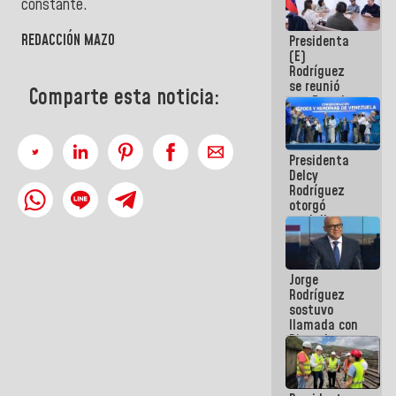
constante.
e inspección
en la Línea 2
REDACCIÓN MAZO
Presidenta
(E)
Rodríguez
se reunió
Comparte esta noticia:
con Estado
Mayor
Eléctrico
para
Presidenta
abordar
Delcy
planes de
Rodríguez
acción
otorgó
medalla
"Héroe de
Venezuela"
a servidores
Jorge
públicos
Rodríguez
sostuvo
llamada con
Dinorah
Figuera y
acuerdan
primer