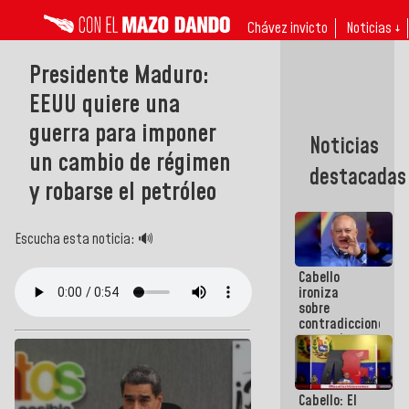
Chávez invicto
Noticias ↓
Presidente Maduro:
EEUU quiere una
guerra para imponer
Noticias
un cambio de régimen
destacadas
y robarse el petróleo
Escucha esta noticia: 🔊
Cabello
ironiza
sobre
contradicciones
y mentiras
de María
Machado:
¡Créanle!
Cabello: El