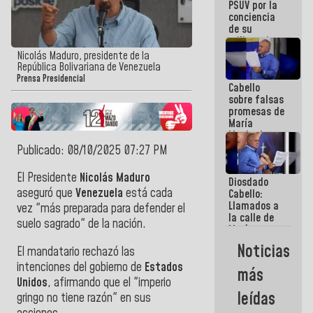
PSUV por la
conciencia
de su
militancia
es la
Nicolás Maduro, presidente de la
organización
República Bolivariana de Venezuela
política más
Prensa Presidencial
Cabello
sólida de
sobre falsas
Venezuela
promesas de
María
Machado:
¿Quién le
Publicado: 08/10/2025 07:27 PM
puede creer?
¿Y la gente
El Presidente
Nicolás Maduro
Diosdado
que ella iba
aseguró que
Venezuela
está cada
Cabello:
a salvar en
Llamados a
La Guaira?
vez "más preparada para defender el
la calle de
suelo sagrado" de la nación.
María
Machado se
Noticias
El mandatario rechazó las
estrellaron
de frente
intenciones del gobierno de
Estados
más
contra el
Unidos
, afirmando que el "imperio
Pueblo
leídas
gringo no tiene razón" en sus