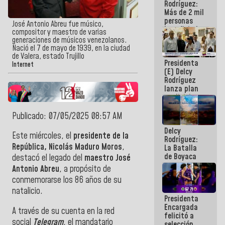
Rodríguez:
Más de 2 mil
personas
José Antonio Abreu fue músico,
beneficiadas
compositor y maestro de varias
con planes
generaciones de músicos venezolanos.
para
Nació el 7 de mayo de 1939, en la ciudad
atención de
de Valera, estado Trujillo
Presidenta
emergencia
Internet
(E) Delcy
sísmica en
Rodríguez
la última
lanza plan
semana
crediticio
con subsidio
a Juntas de
Publicado: 07/05/2025 08:57 AM
Condominio
Delcy
Este miércoles, el
presidente de la
Rodríguez:
República, Nicolás Maduro Moros
,
La Batalla
de Boyaca
destacó el legado del
maestro José
representa
Antonio Abreu
, a propósito de
un capítulo
conmemorarse los 86 años de su
decisivo en
la gesta
natalicio.
Presidenta
emancipadora
Encargada
de nuestra
A través de su cuenta en la red
felicitó a
América
social
Telegram
, el mandatario
selección