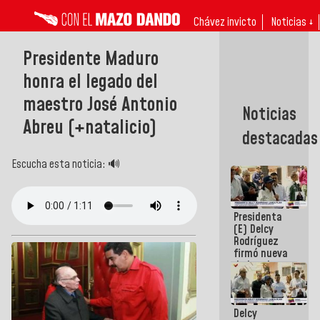
Chávez invicto
Noticias ↓
Presidente Maduro
honra el legado del
maestro José Antonio
Noticias
Abreu (+natalicio)
destacadas
Escucha esta noticia: 🔊
Presidenta
(E) Delcy
Rodríguez
firmó nueva
de Ley de
Arrendamiento
aprobada
por la AN
Delcy