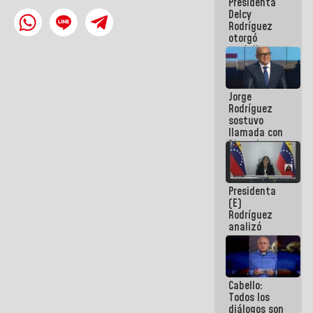
Presidenta
abordar
Delcy
planes de
Rodríguez
acción
otorgó
medalla
"Héroe de
Venezuela"
a servidores
Jorge
públicos
Rodríguez
sostuvo
llamada con
Dinorah
Figuera y
acuerdan
primer
Presidenta
encuentro
(E)
presencial
Rodríguez
para el
analizó
diálogo
junto a
gobernadores
planes de
recuperación
Cabello:
del Sistema
Todos los
Eléctrico
diálogos son
Nacional