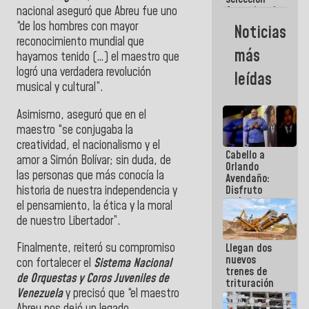
nacional aseguró que Abreu
fue uno
femenina de
baloncesto
“de los hombres con mayor
Noticias
por su
reconocimiento mundial que
clasificación
más
hayamos tenido (…) el maestro que
a la
AmeriCup
logró una verdadera revolución
leídas
2027
musical y cultural”.
Asimismo, aseguró que en el
maestro “se conjugaba la
creatividad, el nacionalismo y el
Cabello a
amor a Simón Bolívar; sin duda, de
Orlando
las personas que más conocía la
Avendaño:
historia de nuestra independencia y
Disfruto
cada vez
el pensamiento, la ética y la moral
que escribes
de nuestro Libertador”.
porque lo
que haces
Finalmente, reiteró su compromiso
Llegan dos
es
nuevos
embarrarla
con fortalecer el
Sistema Nacional
trenes de
de Orquestas y Coros Juveniles de
trituración
Venezuela
y precisó que “el maestro
para
optimizar