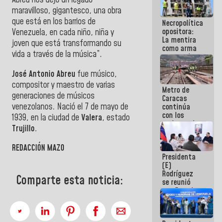
Abreu nos dejó un legado
manejo de
maravilloso, gigantesco, una obra
escombros
que está en los barrios de
Necropolítica
en La Guaira
opositora:
Venezuela, en cada niño, niña y
La mentira
joven que está transformando su
como arma
vida a través de la música”.
contra el
Pueblo
José Antonio Abreu
fue músico,
compositor y maestro de varias
Metro de
generaciones de músicos
Caracas
venezolanos. Nació el 7 de mayo de
continúa
con los
1939, en la ciudad de
Valera
, estado
trabajos de
Trujillo
.
mantenimiento
e inspección
REDACCIÓN MAZO
en la Línea 2
Presidenta
(E)
Rodríguez
Comparte esta noticia:
se reunió
con Estado
Mayor
Eléctrico
para