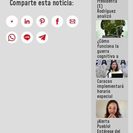
Presidenta
Comparte esta noticia:
sabemos si
(E)
la semana
Rodríguez
que viene
analizó
hay
junto a
programa
gobernadores
planes de
recuperación
¿Cómo
del Sistema
funciona la
Eléctrico
guerra
Nacional
cognitiva a
favor de la
narrativa
hegemónica?
(1)
Caracas
implementará
horario
especial
para
adaptarse
al plan de
ahorro
¡Alerta
energético
Pueblo!
Entérese del