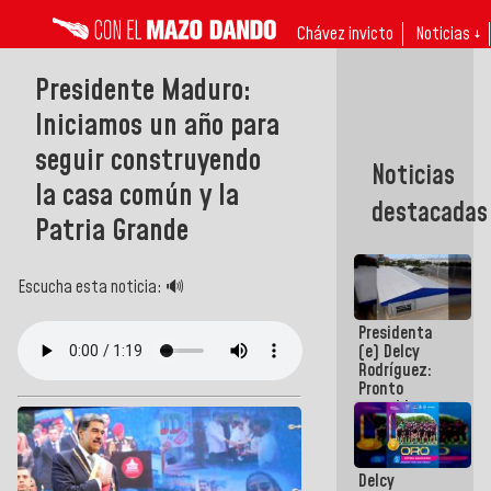
Chávez invicto
Noticias ↓
Presidente Maduro:
Iniciamos un año para
seguir construyendo
Noticias
la casa común y la
destacadas
Patria Grande
Escucha esta noticia: 🔊
Presidenta
(e) Delcy
Rodríguez:
Pronto
restableceremos
las
operaciones
en el
Delcy
Aeropuerto