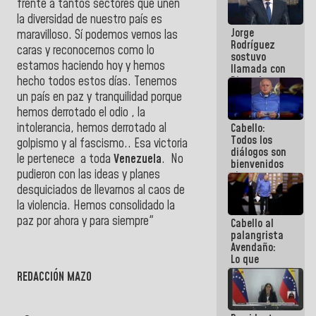
frente a tantos sectores que unen
Venezuela"
la diversidad de nuestro país es
a servidores
Jorge
públicos
maravilloso. Sí podemos vernos las
Rodríguez
caras y reconocernos como lo
sostuvo
estamos haciendo hoy y hemos
llamada con
Dinorah
hecho todos estos días. Tenemos
Figuera y
un país en paz y tranquilidad porque
acuerdan
hemos derrotado el odio , la
primer
intolerancia, hemos derrotado al
Cabello:
encuentro
Todos los
presencial
golpismo y al fascismo.. Esa victoria
diálogos son
para el
le pertenece a toda
Venezuela
. No
bienvenidos
diálogo
pudieron con las ideas y planes
siempre que
estén en el
desquiciados de llevarnos al caos de
marco de la
la violencia. Hemos consolidado la
Constitución
paz por ahora y para siempre"
Cabello al
de la
palangrista
República
Avendaño:
Lo que
vayas a
REDACCIÓN MAZO
escribir
hazlo hoy
por que no