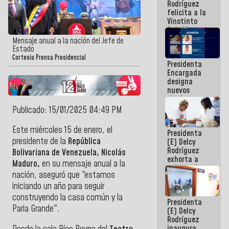
Rodríguez
Internacional
felicita a la
de
Vinotinto
Maiquetía
Sub 20
campeona
Mensaje anual a la nación del Jefe de
frente
Estado
México Sub
Cortesía Prensa Presidencial
Presidenta
23 en los
Encargada
Centroamericanos
designa
nuevos
titulares en
el
Publicado: 15/01/2025 04:49 PM
Viceministerio
de Energía
Este miércoles 15 de enero, el
Presidenta
Eléctrica y
presidente de la
República
(E) Delcy
CORPOELEC
Rodríguez
Bolivariana de Venezuela, Nicolás
exhorta a
Maduro,
en su mensaje anual a la
gobernadores
nación, aseguró que "estamos
y alcaldes a
edificar
iniciando un año para seguir
casas para
construyendo la casa común y la
Presidenta
abuelos
Paria Grande".
(E) Delcy
Rodríguez
inaugura