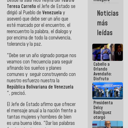
Desde la sala Ríos Reyna del
Teatro
casa de los
Teresa Carreño
el Jefe de Estado se
Abuelos
Noticias
dirigió al Pueblo de
Venezuela
y
Primavera
aseveró que debe ser un año que
en Caracas
más
esté marcado por el encuentro, el
reencuentro la palabra, el dialogo y
leídas
por encima de todo la convivencia,
tolerancia y la paz.
"Debe ser un año signado porque nos
veamos con frecuencia para seguir
Cabello a
afinando los sueños y planes
Orlando
Avendaño:
comunes y seguir construyendo con
Disfruto
nuestro esfuerzo nuestra la
cada vez
República Bolivariana de Venezuela
que escribes
", precisó.
porque lo
que haces
Presidenta
es
El Jefe de Estado afirmo que ofrecer
Delcy
embarrarla
el mensaje anual a la nación frente a
Rodríguez
tantas mujeres y hombres de bien
otorgó
medalla
es una buena idea. "Dar las palabras
"Héroe de