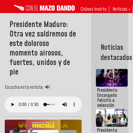
Chávez invicto
Noticias ↓
Presidente Maduro:
Otra vez saldremos de
este doloroso
Noticias
momento airosos,
destacadas
fuertes, unidos y de
pie
Escucha esta noticia: 🔊
Presidenta
Encargada
felicitó a
selección
femenina de
baloncesto
por su
clasificación
Presidenta
a la