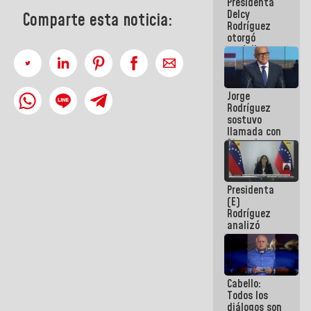
Presidenta
abordar
Delcy
planes de
Comparte esta noticia:
Rodríguez
acción
otorgó
medalla
"Héroe de
Venezuela"
a servidores
Jorge
públicos
Rodríguez
sostuvo
llamada con
Dinorah
Figuera y
acuerdan
primer
Presidenta
encuentro
(E)
presencial
Rodríguez
para el
analizó
diálogo
junto a
gobernadores
planes de
recuperación
Cabello:
del Sistema
Todos los
Eléctrico
diálogos son
Nacional