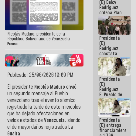
(E) Delcy
AmeriCup
Rodríguez
2027
ordena Plan
maestro de
desarrollo
logístico y
turístico
Nicolás Maduro, presidente de la
Presidenta
para La
República Bolivariana de Venezuela
(E)
Guaira
Prensa
Rodríguez
constata
obras de
rehabilitación
de Escuela
Militar de
Publicado: 25/06/2026 10:09 PM
Presidenta
Mamo en La
(E)
Guaira
El presidente
Nicolás Maduro
envió
Rodríguez:
un segundo mensaje al Pueblo
El Pueblo de
La Guaira
venezolano tras el evento sísmico
siempre
registrado la tarde de este miércoles
estará
que ha dejado afectaciones en
acompañada
Presidenta
varios estados de
Venezuela
, siendo
por el
(E) entrega
Gobierno
el de mayor daños registrados
La
financiamientos
Nacional
Guaira.
a 1.766