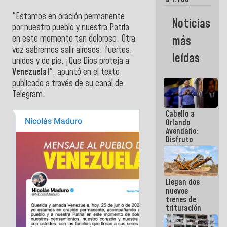
comerciantes
"Estamos en oración permanente
y
Noticias
emprendedores
por nuestro pueblo y nuestra Patria
afectados
en este momento tan doloroso. Otra
más
por
vez sabremos salir airosos, fuertes,
terremotos
leídas
unidos y de pie. ¡Que Dios proteja a
Venezuela!
", apuntó en el texto
publicado a través de su canal de
Telegram.
Cabello a
Orlando
Avendaño:
Disfruto
cada vez
que escribes
porque lo
que haces
Llegan dos
es
nuevos
embarrarla
trenes de
trituración
para
optimizar