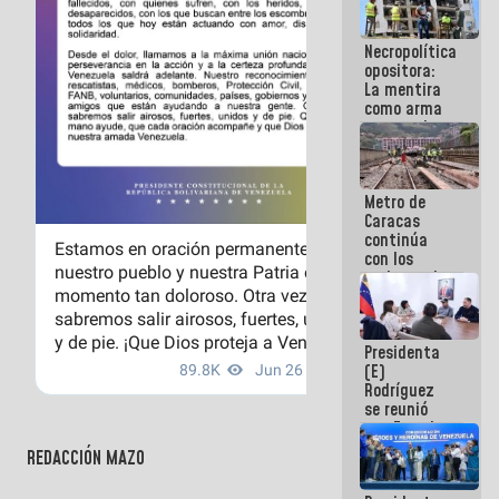
manejo de
escombros
Necropolítica
en La Guaira
opositora:
La mentira
como arma
contra el
Pueblo
Metro de
Caracas
continúa
con los
trabajos de
mantenimiento
e inspección
en la Línea 2
Presidenta
(E)
Rodríguez
se reunió
con Estado
Mayor
REDACCIÓN MAZO
Eléctrico
para