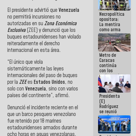
manejo de
escombros
El presidente advirtió que
Venezuela
Necropolítica
en La Guaira
no permitirá incursiones no
opositora:
autorizadas en su
Zona Económica
La mentira
como arma
Exclusiva
(ZEE) y denunció que los
contra el
buques estadounidenses han violado
Pueblo
reiteradamente el derecho
internacional en esta área.
Metro de
Caracas
“El único que viola
continúa
sistemáticamente las leyes
con los
internacionales del paso de buques
trabajos de
mantenimiento
por la
ZEE
es
Estados Unidos
, no
e inspección
solo con
Venezuela
, sino con varios
en la Línea 2
países del continente”, afirmó.
Presidenta
(E)
Rodríguez
Denunció el incidente reciente en el
se reunió
que un barco pesquero venezolano
con Estado
fue retenido por 18 marines
Mayor
Eléctrico
estadounidenses armados durante
para
ocho horas en aguas venezolanas.