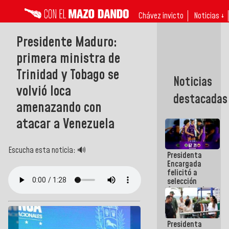
Chávez invicto
Noticias ↓
Presidente Maduro:
primera ministra de
Trinidad y Tobago se
Noticias
volvió loca
destacadas
amenazando con
atacar a Venezuela
Escucha esta noticia: 🔊
Presidenta
Encargada
felicitó a
selección
femenina de
baloncesto
por su
clasificación
Presidenta
a la