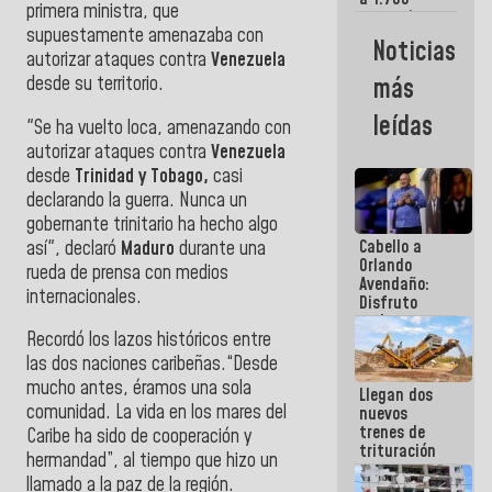
primera ministra, que
comerciantes
supuestamente amenazaba con
y
Noticias
emprendedores
autorizar ataques contra
Venezuela
afectados
desde su territorio.
más
por
terremotos
leídas
"Se ha vuelto loca, amenazando con
autorizar ataques contra
Venezuela
desde
Trinidad y Tobago,
casi
declarando la guerra. Nunca un
gobernante trinitario ha hecho algo
Cabello a
así", declaró
Maduro
durante una
Orlando
rueda de prensa con medios
Avendaño:
internacionales.
Disfruto
cada vez
Recordó los lazos históricos entre
que escribes
porque lo
las dos naciones caribeñas.“Desde
que haces
mucho antes, éramos una sola
Llegan dos
es
comunidad. La vida en los mares del
nuevos
embarrarla
trenes de
Caribe ha sido de cooperación y
trituración
hermandad”, al tiempo que hizo un
para
llamado a la paz de la región.
optimizar