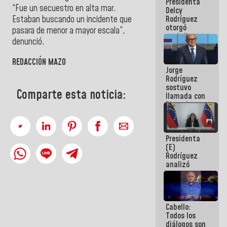
Presidenta
abordar
“Fue un secuestro en alta mar.
Delcy
planes de
Estaban buscando un incidente que
Rodríguez
acción
otorgó
pasara de menor a mayor escala”,
medalla
denunció.
"Héroe de
Venezuela"
REDACCIÓN MAZO
a servidores
Jorge
públicos
Rodríguez
sostuvo
Comparte esta noticia:
llamada con
Dinorah
Figuera y
acuerdan
primer
Presidenta
encuentro
(E)
presencial
Rodríguez
para el
analizó
diálogo
junto a
gobernadores
planes de
recuperación
Cabello:
del Sistema
Todos los
Eléctrico
diálogos son
Nacional