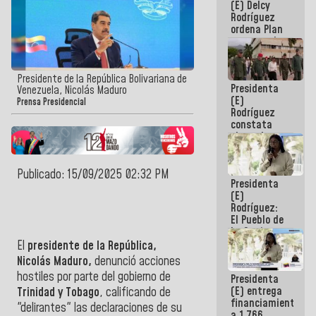
(E) Delcy
AmeriCup
Rodríguez
2027
ordena Plan
maestro de
desarrollo
logístico y
turístico
Presidente de la República Bolivariana de
Presidenta
para La
Venezuela, Nicolás Maduro
(E)
Guaira
Prensa Presidencial
Rodríguez
constata
obras de
rehabilitación
de Escuela
Militar de
Publicado: 15/09/2025 02:32 PM
Presidenta
Mamo en La
(E)
Guaira
Rodríguez:
El Pueblo de
La Guaira
siempre
El
presidente de la República,
estará
Nicolás Maduro,
denunció acciones
acompañada
hostiles por parte del gobierno de
Presidenta
por el
(E) entrega
Trinidad y Tobago
, calificando de
Gobierno
financiamientos
Nacional
"delirantes" las declaraciones de su
a 1.766