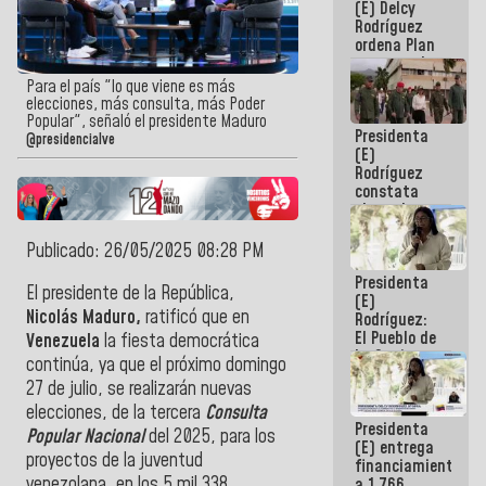
(E) Delcy
AmeriCup
Rodríguez
2027
ordena Plan
maestro de
desarrollo
Para el país "lo que viene es más
logístico y
elecciones, más consulta, más Poder
turístico
Popular", señaló el presidente Maduro
Presidenta
para La
@presidencialve
(E)
Guaira
Rodríguez
constata
obras de
rehabilitación
de Escuela
Publicado: 26/05/2025 08:28 PM
Militar de
Presidenta
Mamo en La
El presidente de la República,
(E)
Guaira
Nicolás Maduro,
ratificó que en
Rodríguez:
El Pueblo de
Venezuela
la fiesta democrática
La Guaira
continúa, ya que el próximo domingo
siempre
27 de julio, se realizarán nuevas
estará
acompañada
elecciones, de la tercera
Consulta
Presidenta
por el
Popular Nacional
del 2025, para los
(E) entrega
Gobierno
proyectos de la juventud
financiamientos
Nacional
venezolana, en los 5 mil 338
a 1.766