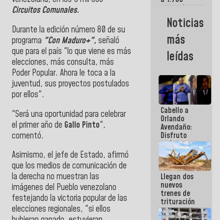
comerciantes
Circuitos Comunales.
y
Noticias
emprendedores
Durante la edición número 80 de su
afectados
más
programa
"Con Maduro+",
señaló
por
terremotos
que para el país "lo que viene es más
leídas
elecciones, más consulta, más
Poder Popular. Ahora le toca a la
juventud, sus proyectos postulados
por ellos".
Cabello a
"Será una oportunidad para celebrar
Orlando
el primer año de
Gallo Pinto
",
Avendaño:
comentó.
Disfruto
cada vez
que escribes
Asimismo, el jefe de Estado, afirmó
porque lo
que los medios de comunicación de
que haces
la derecha no muestran las
Llegan dos
es
nuevos
embarrarla
imágenes del Pueblo venezolano
trenes de
festejando la victoria popular de las
trituración
elecciones regionales, "si ellos
para
optimizar