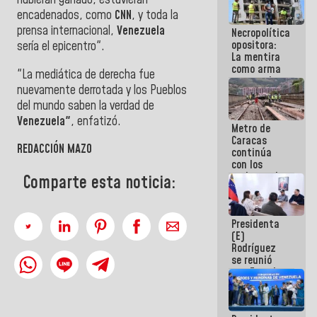
hubieran ganado, estuvieran
manejo de
encadenados, como
CNN
, y toda la
escombros
prensa internacional,
Venezuela
Necropolítica
en La Guaira
opositora:
sería el epicentro".
La mentira
como arma
"La mediática de derecha fue
contra el
nuevamente derrotada y los Pueblos
Pueblo
del mundo saben la verdad de
Venezuela"
, enfatizó.
Metro de
Caracas
REDACCIÓN MAZO
continúa
con los
trabajos de
Comparte esta noticia:
mantenimiento
e inspección
en la Línea 2
Presidenta
(E)
Rodríguez
se reunió
con Estado
Mayor
Eléctrico
para