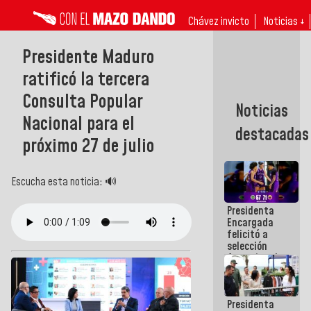
Chávez invicto
Noticias ↓
Presidente Maduro
ratificó la tercera
Consulta Popular
Noticias
Nacional para el
destacadas
próximo 27 de julio
Escucha esta noticia: 🔊
Presidenta
Encargada
felicitó a
selección
femenina de
baloncesto
por su
clasificación
Presidenta
a la