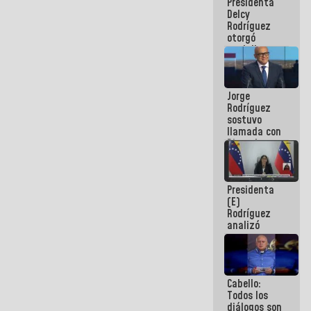
Presidenta
abordar
Delcy
planes de
Rodríguez
acción
otorgó
medalla
"Héroe de
Venezuela"
a servidores
Jorge
públicos
Rodríguez
sostuvo
llamada con
Dinorah
Figuera y
acuerdan
primer
Presidenta
encuentro
(E)
presencial
Rodríguez
para el
analizó
diálogo
junto a
gobernadores
planes de
recuperación
Cabello:
del Sistema
Todos los
Eléctrico
diálogos son
Nacional