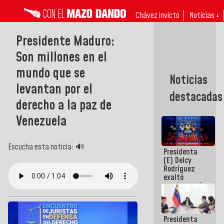
Chávez invicto
Noticias ↓
Presidente Maduro:
Son millones en el
mundo que se
Noticias
levantan por el
destacadas
derecho a la paz de
Venezuela
Escucha esta noticia: 🔊
Presidenta
(E) Delcy
Rodríguez
exaltó
participación
de
Venezuela
en Juegos
Presidenta
Centroamericanos