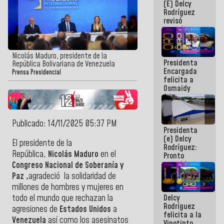
(E) Delcy
y del Caribe
Rodríguez
2026
revisó
agenda
económica y
ejecución de
fondos de
Nicolás Maduro, presidente de la
Presidenta
emergencia
República Bolivariana de Venezuela
Encargada
post-sismos
Prensa Presidencial
felicita a
Osmaidy
Arias y
Giraly
Marcano por
hacer
Publicado: 14/11/2025 05:37 PM
Presidenta
historia en
(e) Delcy
los
El presidente de la
Rodríguez:
Centroamericanos
República,
Nicolás Maduro
en el
Pronto
restableceremos
Congreso Nacional de Soberanía y
las
Paz ,
agradeció la solidaridad de
operaciones
millones de hombres y mujeres en
en el
Delcy
todo el mundo que rechazan la
Aeropuerto
Rodríguez
Internacional
agresiones de
Estados Unidos
a
felicita a la
de
Venezuela
así como los asesinatos
Vinotinto