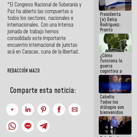
al plan de
"
El Congreso Nacional de Soberanía y
ahorro
Paz ha abierto las compuertas a
Presidenta
energético
todos los sectores, nacionales e
(e) Delcy
Rodríguez:
internacionales. Con una intensa
Pronto
jornada de trabajo hemos
restableceremos
consolidado este importante
las
encuentro internacional de juristas
operaciones
en el
acá en Caracas, cuna de la libertad
.
¿Cómo
Aeropuerto
funciona la
Internacional
guerra
de
REDACCIÓN MAZO
cognitiva a
Maiquetía
favor de la
narrativa
hegemónica?
Comparte esta noticia:
(1)
Cabello:
Todos los
diálogos son
bienvenidos
siempre que
estén en el
marco de la
Constitución