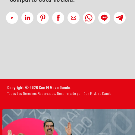
Copyright © 2026 Con El Mazo Dando.
Todos Los Derechos Reservados. Desarrollado por: Con El Mazo Dando