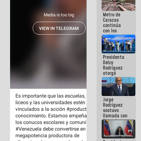
manejo de
escombros
Metro de
en La Guaira
Caracas
continúa
con los
trabajos de
mantenimiento
e inspección
en la Línea 2
Presidenta
Delcy
Rodríguez
otorgó
medalla
"Héroe de
Venezuela"
a servidores
Jorge
públicos
Rodríguez
sostuvo
llamada con
Dinorah
Figuera y
acuerdan
primer