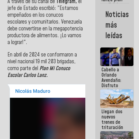
semana
A través de su canal de
Telegram,
el
crediticio
jefe de Estado escribió: "Estamos
con subsidio
Noticias
empeñados en los conucos
a Juntas de
Condominio
escolares y comunitarios. Venezuela
más
debe convertirse en la megapotencia
leídas
productora de alimentos. ¡Lo vamos
a lograr!".
En abril de 2024 se conformaron a
nivel nacional 19 mil 203 brigadas,
como parte del
Plan Mi Conuco
Cabello a
Escolar Carlos Lanz.
Orlando
Avendaño:
Disfruto
cada vez
que escribes
porque lo
que haces
Llegan dos
es
nuevos
embarrarla
trenes de
trituración
para
optimizar