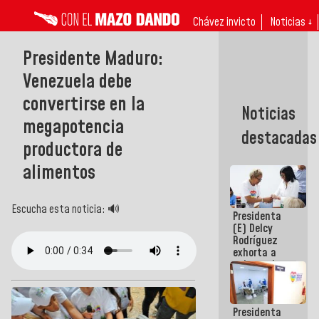
Chávez invicto
Noticias ↓
Presidente Maduro:
Venezuela debe
convertirse en la
Noticias
megapotencia
destacadas
productora de
alimentos
Escucha esta noticia: 🔊
Presidenta
(E) Delcy
Rodríguez
exhorta a
gobernadores
y alcaldes a
edificar
casas para
Presidenta
abuelos