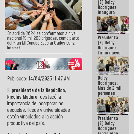
(E) Delcy
Rodríguez
inaugura
casa de los
Abuelos
Primavera
en Caracas
En abril de 2024 se conformaron a nivel
Presidenta
nacional 19 mil 203 brigadas, como parte
(E) Delcy
del Plan Mi Conuco Escolar Carlos Lanz
Rodríguez
Internet
firmó nueva
de Ley de
Arrendamiento
aprobada
por la AN
Delcy
Publicado: 14/04/2025 11:47 AM
Rodríguez:
Más de 2 mil
El
presidente de la República,
personas
Nicolás Maduro
, destacó la
beneficiadas
con planes
importancia de incorporar las
para
escuelas, liceos y universidades
atención de
estén vinculados a la acción
Presidenta
emergencia
productiva del país.
(E) Delcy
sísmica en
Rodríguez
la última
lanza plan