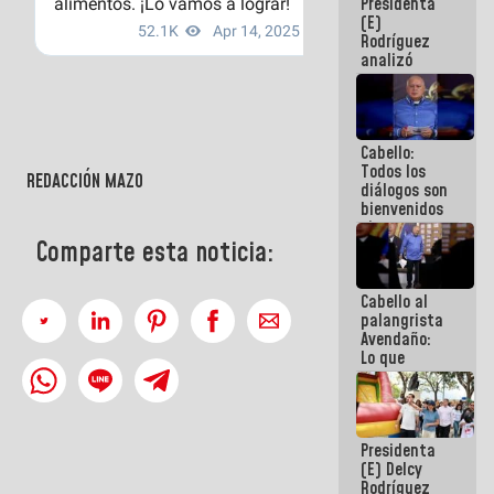
Presidenta
encuentro
(E)
presencial
Rodríguez
para el
analizó
diálogo
junto a
gobernadores
planes de
recuperación
Cabello:
del Sistema
Todos los
Eléctrico
REDACCIÓN MAZO
diálogos son
Nacional
bienvenidos
siempre que
estén en el
Comparte esta noticia:
marco de la
Constitución
Cabello al
de la
palangrista
República
Avendaño:
Lo que
vayas a
escribir
hazlo hoy
por que no
Presidenta
sabemos si
(E) Delcy
la semana
Rodríguez
que viene