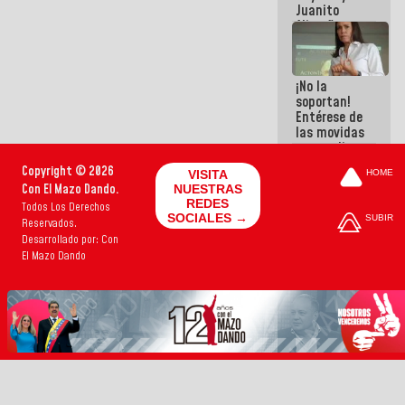
Juanito
Alimaña son
harina del
mismo
costal
¡No la
soportan!
Entérese de
las movidas
que realizan
antiguos
Copyright © 2026
VISITA
HOME
cómplices
Con El Mazo Dando.
NUESTRAS
de La Sayo
REDES
Todos Los Derechos
para
SOCIALES →
SUBIR
Reservados.
sacudírsela
Desarrollado por: Con
El Mazo Dando