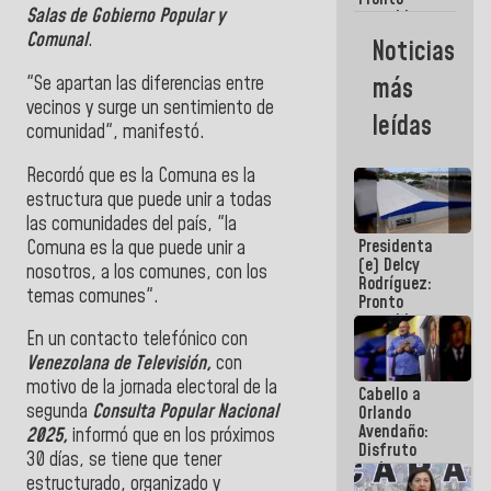
Salas de Gobierno Popular y
restableceremos
las
Comunal
.
Noticias
operaciones
en el
"Se apartan las diferencias entre
más
Aeropuerto
vecinos y surge un sentimiento de
Internacional
leídas
de
comunidad", manifestó.
Maiquetía
Recordó que es la Comuna es la
estructura que puede unir a todas
las comunidades del país, "la
Presidenta
Comuna es la que puede unir a
(e) Delcy
nosotros, a los comunes, con los
Rodríguez:
temas comunes".
Pronto
restableceremos
En un contacto telefónico con
las
operaciones
Venezolana de Televisión,
con
en el
motivo de la jornada electoral de la
Cabello a
Aeropuerto
segunda
Consulta Popular Nacional
Orlando
Internacional
Avendaño:
de
2025,
informó que en los próximos
Disfruto
Maiquetía
30 días, se tiene que tener
cada vez
estructurado, organizado y
que escribes