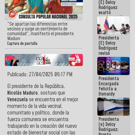
(E) Delcy
Panamericana
Rodríguez
Sub-17
exaltó
participación
de
"Se apartan las diferencias entre
Venezuela
vecinos y surge un sentimiento de
en Juegos
comunidad", manifestó el presidente
Presidenta
Centroamericanos
Maduro
(E) Delcy
y del Caribe
Captura de pantalla
Rodríguez
2026
revisó
agenda
económica y
ejecución de
fondos de
Publicado: 27/04/2025 06:17 PM
Presidenta
emergencia
Encargada
post-sismos
El presidente de la República,
felicita a
Nicolás Maduro
, sostuvo que
Osmaidy
Arias y
Venezuela
se encuentra en el mejor
Giraly
momento de la vida vecinal,
Marcano por
comunitario y político, donde la
hacer
Presidenta
fuerza comunera se encuentra
historia en
(e) Delcy
los
trabajando en la creación del nuevo
Rodríguez:
Centroamericanos
estado de bienestar social con las
Pronto