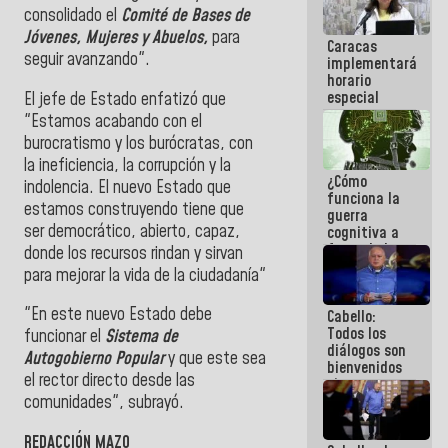
porque lo
consolidado el
Comité de Bases de
que haces
Jóvenes, Mujeres y Abuelos,
para
Caracas
es
seguir avanzando".
implementará
embarrarla
horario
especial
El jefe de Estado enfatizó que
para
"Estamos acabando con el
adaptarse
burocratismo y los burócratas, con
al plan de
la ineficiencia, la corrupción y la
ahorro
¿Cómo
energético
indolencia. El nuevo Estado que
funciona la
estamos construyendo tiene que
guerra
ser democrático, abierto, capaz,
cognitiva a
favor de la
donde los recursos rindan y sirvan
narrativa
para mejorar la vida de la ciudadanía"
hegemónica?
(1)
"En este nuevo Estado debe
Cabello:
Todos los
funcionar el
Sistema de
diálogos son
Autogobierno Popular
y que este sea
bienvenidos
el rector directo desde las
siempre que
estén en el
comunidades", subrayó.
marco de la
Constitución
REDACCIÓN MAZO