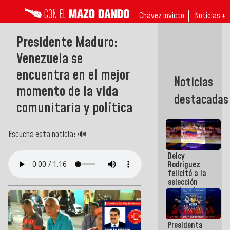
Chávez invicto
Noticias ↓
Presidente Maduro:
Venezuela se
encuentra en el mejor
Noticias
momento de la vida
destacadas
comunitaria y política
Escucha esta noticia: 🔊
Delcy
Rodríguez
felicitó a la
selección
nacional
masculina
de voleibol
campeona
Presidenta
de la Copa