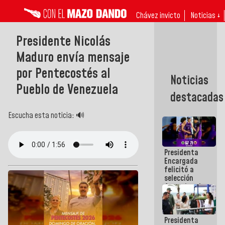
Chávez invicto
Noticias ↓
Presidente Nicolás
Maduro envía mensaje
por Pentecostés al
Noticias
Pueblo de Venezuela
destacadas
Escucha esta noticia: 🔊
Presidenta
Encargada
felicitó a
selección
femenina de
baloncesto
por su
clasificación
Presidenta
a la