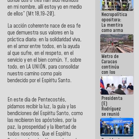
donde dos o tres han sido reunidos
manejo de
en mi nombre, allí estoy yo en medio
escombros
de ellos” (Mt 18,19-20).
Necropolítica
en La Guaira
opositora:
La mentira
La acción coherente nace de esa fe
como arma
que demuestra sus valores en la
contra el
práctica diaria: en la solidaridad viva,
Pueblo
en el amor entre todos, en la ayuda
al que sufre, en el respeto, en el
Metro de
servicio y en el bien común. Y, sobre
Caracas
todo, en LA UNIÓN, para consolidar
continúa
con los
nuestro camino como país
trabajos de
bendecido por el Espíritu Santo.
mantenimiento
e inspección
en la Línea 2
Presidenta
En este día de Pentecostés,
(E)
pidamos recibir la luz, la guía y las
Rodríguez
bendiciones del Espíritu Santo, como
se reunió
con Estado
las recibieron los apóstoles, por la
Mayor
paz, la prosperidad y la libertad de
Eléctrico
todos nosotros. Que el Espíritu
para