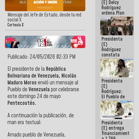
(E) Delcy
AmeriCup
Rodríguez
2027
ordena Plan
Mensaje del Jefe de Estado, desde la red
maestro de
social X
desarrollo
Cortesía X
logístico y
turístico
Presidenta
para La
(E)
Guaira
Rodríguez
constata
Publicado: 24/05/2026 02:33 PM
obras de
rehabilitación
El presidente de la
República
de Escuela
Bolivariana de Venezuela, Nicolás
Militar de
Presidenta
Mamo en La
Maduro Moros
envió un mensaje al
(E)
Guaira
Pueblo de
Venezuela
por celebrarse
Rodríguez:
este domingo 24 de mayo
El Pueblo de
La Guaira
Pentecostés.
siempre
estará
A continuación la publicación, de
acompañada
man era textual:
Presidenta
por el
(E) entrega
Gobierno
financiamientos
Nacional
Amado pueblo de Venezuela,
a 1.766