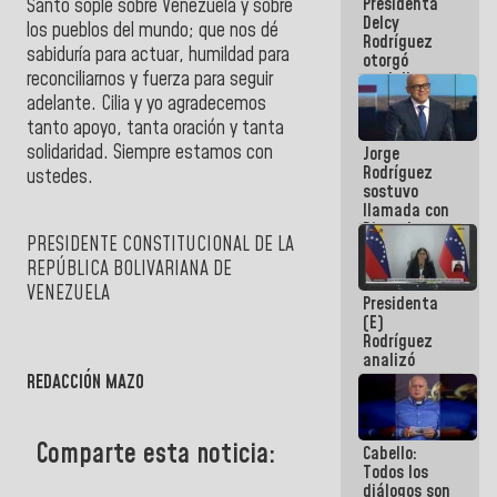
Presidenta
Santo sople sobre Venezuela y sobre
abordar
Delcy
planes de
los pueblos del mundo; que nos dé
Rodríguez
acción
sabiduría para actuar, humildad para
otorgó
reconciliarnos y fuerza para seguir
medalla
"Héroe de
adelante. Cilia y yo agradecemos
Venezuela"
tanto apoyo, tanta oración y tanta
a servidores
solidaridad. Siempre estamos con
Jorge
públicos
Rodríguez
ustedes.
sostuvo
llamada con
Dinorah
PRESIDENTE CONSTITUCIONAL DE LA
Figuera y
acuerdan
REPÚBLICA BOLIVARIANA DE
primer
VENEZUELA
Presidenta
encuentro
(E)
presencial
Rodríguez
para el
analizó
diálogo
junto a
REDACCIÓN MAZO
gobernadores
planes de
recuperación
Comparte esta noticia:
Cabello:
del Sistema
Todos los
Eléctrico
diálogos son
Nacional