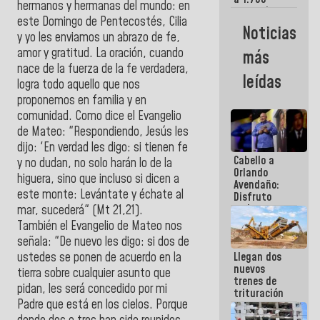
hermanos y hermanas del mundo: en
comerciantes
este Domingo de Pentecostés, Cilia
y
Noticias
emprendedores
y yo les enviamos un abrazo de fe,
afectados
amor y gratitud. La oración, cuando
más
por
nace de la fuerza de la fe verdadera,
terremotos
leídas
logra todo aquello que nos
proponemos en familia y en
comunidad. Como dice el Evangelio
de Mateo: "Respondiendo, Jesús les
dijo: 'En verdad les digo: si tienen fe
Cabello a
y no dudan, no solo harán lo de la
Orlando
higuera, sino que incluso si dicen a
Avendaño:
este monte: Levántate y échate al
Disfruto
cada vez
mar, sucederá" (Mt 21,21).
que escribes
También el Evangelio de Mateo nos
porque lo
señala: "De nuevo les digo: si dos de
que haces
ustedes se ponen de acuerdo en la
Llegan dos
es
nuevos
embarrarla
tierra sobre cualquier asunto que
trenes de
pidan, les será concedido por mi
trituración
Padre que está en los cielos. Porque
para
optimizar