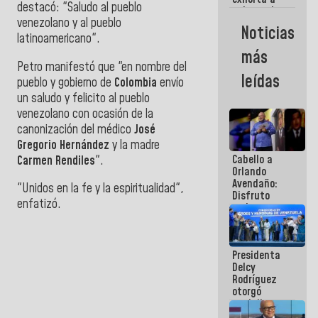
destacó: "Saludo al pueblo
gobernadores
venezolano y al pueblo
y alcaldes a
Noticias
edificar
latinoamericano".
casas para
más
abuelos
Petro manifestó que "en nombre del
leídas
pueblo y gobierno de
Colombia
envío
un saludo y felicito al pueblo
venezolano con ocasión de la
canonización del médico
José
Gregorio Hernández
y la madre
Cabello a
Carmen Rendiles
".
Orlando
Avendaño:
"Unidos en la fe y la espiritualidad",
Disfruto
enfatizó.
cada vez
que escribes
porque lo
que haces
Presidenta
es
Delcy
embarrarla
Rodríguez
otorgó
medalla
"Héroe de