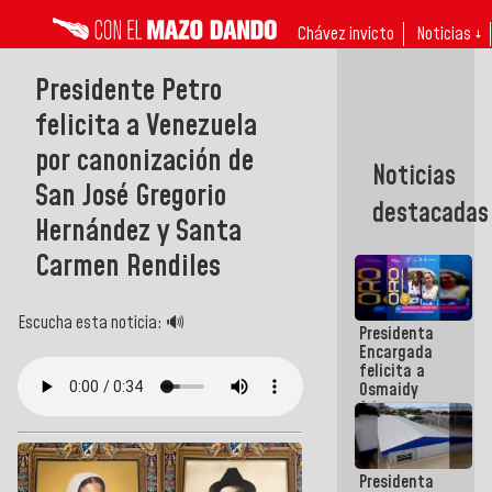
Chávez invicto
Noticias ↓
Presidente Petro
felicita a Venezuela
por canonización de
Noticias
San José Gregorio
destacadas
Hernández y Santa
Carmen Rendiles
Escucha esta noticia: 🔊
Presidenta
Encargada
felicita a
Osmaidy
Arias y
Giraly
Marcano por
hacer
Presidenta
historia en