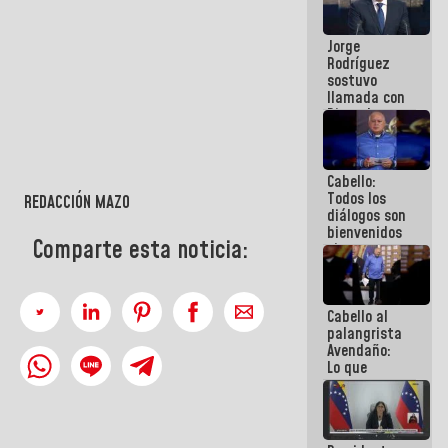
Venezuela"
a servidores
Jorge
públicos
Rodríguez
sostuvo
llamada con
Dinorah
Figuera y
acuerdan
primer
Cabello:
encuentro
Todos los
presencial
REDACCIÓN MAZO
diálogos son
para el
bienvenidos
diálogo
Comparte esta noticia:
siempre que
estén en el
marco de la
Constitución
Cabello al
de la
palangrista
República
Avendaño:
Lo que
vayas a
escribir
hazlo hoy
por que no