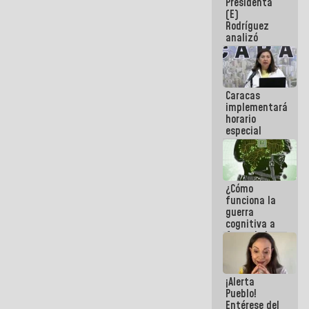
Presidenta
sabemos si
(E)
la semana
Rodríguez
que viene
analizó
hay
junto a
programa
gobernadores
planes de
recuperación
Caracas
del Sistema
implementará
Eléctrico
horario
Nacional
especial
para
adaptarse
al plan de
ahorro
¿Cómo
energético
funciona la
guerra
cognitiva a
favor de la
narrativa
hegemónica?
(1)
¡Alerta
Pueblo!
Entérese del