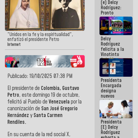
(e) Delcy
los
Rodríguez:
Centroamericanos
Pronto
restableceremos
las
operaciones
en el
"Unidos en la fe y la espiritualidad",
Delcy
Aeropuerto
enfatizó el presidente Petro
Rodríguez
Internacional
Internet
felicita a la
de
Vinotinto
Maiquetía
Sub 20
campeona
frente
México Sub
Publicado: 19/10/2025 07:38 PM
Presidenta
23 en los
Encargada
Centroamericanos
El presidente de
Colombia, Gustavo
designa
Petro
, este domingo 19 de octubre,
nuevos
titulares en
felicitó al Pueblo de
Venezuela
por la
el
canonización de
San José Gregorio
Viceministerio
Hernández
y
Santa Carmen
de Energía
Presidenta
Rendiles.
Eléctrica y
(E) Delcy
CORPOELEC
Rodríguez
En su cuenta de la red social X,
exhorta a