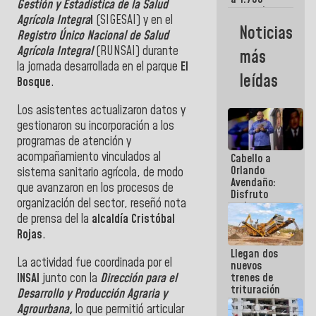
Gestión y Estadística de la Salud
comerciantes
Agrícola Integra
l
(SIGESAI) y en el
y
Noticias
emprendedores
Registro Único Nacional de Salud
afectados
Agrícola Integral
(RUNSAI) durante
más
por
la jornada desarrollada en el parque
El
terremotos
leídas
Bosque
.
Los asistentes actualizaron datos y
gestionaron su incorporación a los
programas de atención y
acompañamiento vinculados al
Cabello a
Orlando
sistema sanitario agrícola, de modo
Avendaño:
que avanzaron en los procesos de
Disfruto
organización del sector, reseñó nota
cada vez
de prensa del la
alcaldía
Cristóbal
que escribes
porque lo
Rojas
.
que haces
Llegan dos
es
La actividad fue coordinada por el
nuevos
embarrarla
INSAI
junto con la
Dirección para el
trenes de
trituración
Desarrollo y Producción Agraria y
para
Agrourbana,
lo que permitió articular
optimizar