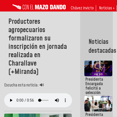
Chávez invicto
Noticias ↓
Productores
agropecuarios
formalizaron su
Noticias
inscripción en jornada
destacadas
realizada en
Charallave
(+Miranda)
Presidenta
Encargada
Escucha esta noticia: 🔊
felicitó a
selección
femenina de
baloncesto
por su
clasificación
Presidenta
a la