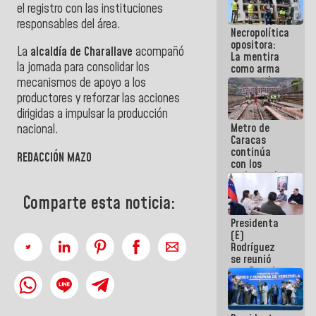
el registro con las instituciones
manejo de
escombros
responsables del área.
Necropolítica
en La Guaira
opositora:
La
alcaldía de
Charallave
acompañó
La mentira
la jornada para consolidar los
como arma
contra el
mecanismos de apoyo a los
Pueblo
productores y reforzar las acciones
dirigidas a impulsar la producción
Metro de
nacional.
Caracas
continúa
REDACCIÓN MAZO
con los
trabajos de
mantenimiento
Comparte esta noticia:
e inspección
en la Línea 2
Presidenta
(E)
Rodríguez
se reunió
con Estado
Mayor
Eléctrico
para