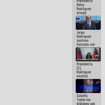
Presidenta
abordar
Delcy
planes de
Rodríguez
acción
otorgó
medalla
"Héroe de
Venezuela"
a servidores
Jorge
públicos
Rodríguez
sostuvo
llamada con
Dinorah
Figuera y
acuerdan
primer
Presidenta
encuentro
(E)
presencial
Rodríguez
para el
analizó
diálogo
junto a
gobernadores
planes de
recuperación
Cabello:
del Sistema
Todos los
Eléctrico
diálogos son
Nacional