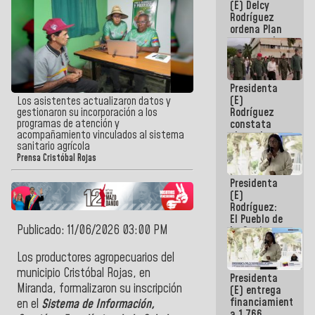
(E) Delcy
AmeriCup
Rodríguez
2027
ordena Plan
maestro de
desarrollo
logístico y
turístico
Presidenta
para La
(E)
Guaira
Los asistentes actualizaron datos y
Rodríguez
gestionaron su incorporación a los
programas de atención y
constata
acompañamiento vinculados al sistema
obras de
sanitario agrícola
rehabilitación
Prensa Cristóbal Rojas
de Escuela
Militar de
Presidenta
Mamo en La
(E)
Guaira
Rodríguez:
El Pueblo de
Publicado: 11/06/2026 03:00 PM
La Guaira
siempre
estará
Los productores agropecuarios
del
acompañada
municipio
Cristóbal Rojas
, en
Presidenta
por el
Miranda,
formalizaron su inscripción
(E) entrega
Gobierno
financiamientos
Nacional
en el
Sistema de Información,
a 1.766