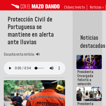
Chávez invicto
Noticias ↓
Protección Civil de
Portuguesa se
mantiene en alerta
Noticias
ante lluvias
destacadas
Escucha esta noticia: 🔊
Presidenta
Encargada
felicitó a
selección
femenina de
baloncesto
por su
clasificación
Presidenta
a la