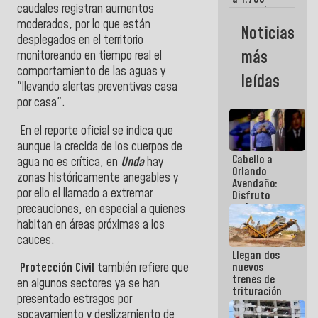
caudales registran aumentos
comerciantes
y
moderados, por lo que están
Noticias
emprendedores
desplegados en el territorio
afectados
más
monitoreando en tiempo real el
por
comportamiento de las aguas y
terremotos
leídas
"llevando alertas preventivas casa
por casa".
En el reporte oficial se indica que
aunque la crecida de los cuerpos de
Cabello a
agua no es crítica, en
Unda
hay
Orlando
zonas históricamente anegables y
Avendaño:
por ello el llamado a extremar
Disfruto
cada vez
precauciones, en especial a quienes
que escribes
habitan en áreas próximas a los
porque lo
cauces.
que haces
Llegan dos
es
nuevos
Protección Civil
también refiere que
embarrarla
trenes de
en algunos sectores ya se han
trituración
presentado estragos por
para
socavamiento y deslizamiento de
optimizar