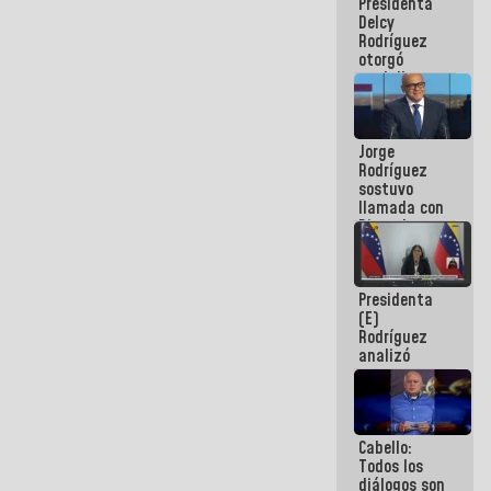
Presidenta
abordar
Delcy
planes de
Rodríguez
acción
otorgó
medalla
"Héroe de
Venezuela"
a servidores
Jorge
públicos
Rodríguez
sostuvo
llamada con
Dinorah
Figuera y
acuerdan
primer
Presidenta
encuentro
(E)
presencial
Rodríguez
para el
analizó
diálogo
junto a
gobernadores
planes de
recuperación
Cabello:
del Sistema
Todos los
Eléctrico
diálogos son
Nacional