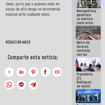
manejo de
tierra, por lo que a quienes viven en
escombros
zonas de alto riesgo se recomienda
Necropolítica
en La Guaira
evacuar ante cualquier aviso.
opositora:
La mentira
como arma
contra el
Pueblo
REDACCIÓN MAZO
Metro de
Caracas
continúa
con los
Comparte esta noticia:
trabajos de
mantenimiento
e inspección
en la Línea 2
Presidenta
(E)
Rodríguez
se reunió
con Estado
Mayor
Eléctrico
para