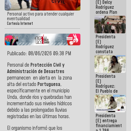
(E) Delcy
AmeriCup
Rodríguez
2027
ordena Plan
Personal activo para atender cualquier
maestro de
eventualidad
desarrollo
Cortesía Internet
logístico y
turístico
Presidenta
para La
(E)
Guaira
Rodríguez
constata
Publicado: 08/06/2026 09:38 PM
obras de
rehabilitación
Personal de
Protección Civil y
de Escuela
Administración de Desastres
Militar de
Presidenta
Mamo en La
permanecen en alerta en la zona
(E)
Guaira
alta del estado
Portuguesa
,
Rodríguez:
específicamente en el municipio
El Pueblo de
La Guaira
Unda, donde ríos y quebradas han
siempre
incrementado sus niveles hídricos
estará
debido a las prolongadas lluvias
acompañada
Presidenta
por el
registradas en las últimas horas.
(E) entrega
Gobierno
financiamientos
Nacional
El organismo informó que los
a 1.766