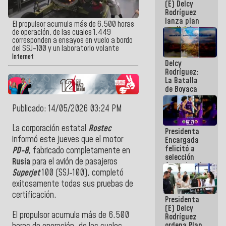
(E) Delcy
sísmica en
Rodríguez
la última
lanza plan
semana
El propulsor acumula más de 6.500 horas
crediticio
de operación, de las cuales 1.449
con subsidio
corresponden a ensayos en vuelo a bordo
a Juntas de
del SSJ-100 y un laboratorio volante
Condominio
Internet
Delcy
Rodríguez:
La Batalla
de Boyaca
representa
un capítulo
Publicado: 14/05/2026 03:24 PM
decisivo en
la gesta
La corporación estatal
Rostec
Presidenta
emancipadora
informó este jueves que el motor
Encargada
de nuestra
felicitó a
América
PD-8
, fabricado completamente en
selección
Rusia
para el avión de pasajeros
femenina de
Superjet
100 (SSJ-100), completó
baloncesto
por su
exitosamente todas sus pruebas de
clasificación
certificación.
Presidenta
a la
(E) Delcy
AmeriCup
El propulsor acumula más de 6.500
Rodríguez
2027
ordena Plan