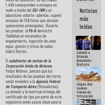
horas de operación, de las cuales
maestro de
1.449 corresponden a ensayos en
desarrollo
Noticias
vuelo a bordo del
SSJ-100
y un
logístico y
laboratorio volante; además, superó
turístico
más
para La
ensayos de 150 horas que simulan
Guaira
operaciones prolongadas. Durante
leídas
las pruebas, el
PD-8
demostró
fiabilidad en escenarios de
engelamiento, ingestión de aves,
agua, granizo y rotura de palas,
indicó Rostec.
Cabello a
Orlando
Avendaño:
El
subdirector de ventas de la
Disfruto
Corporación Unida de Motores
,
cada vez
Fiódor Mirónov, precisó que los
que escribes
resultados de las pruebas del motor
porque lo
que haces
serán enviados a la
Agencia Federal
Llegan dos
es
de Transporte Aéreo
(Rosaviatsia).
nuevos
embarrarla
La revisión y la eventual entrega del
trenes de
trituración
certificado de tipo por parte de este
para
organismo serán pasos clave para la
optimizar