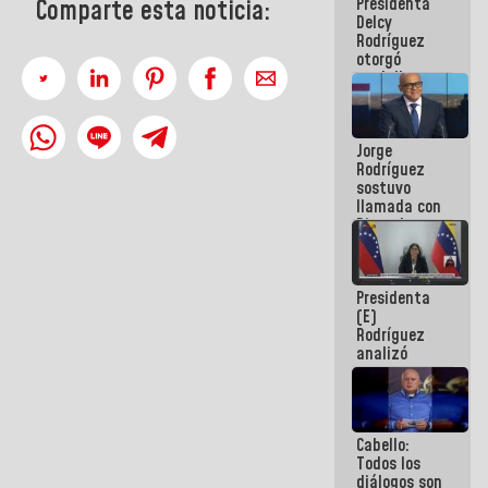
Presidenta
Comparte esta noticia:
abordar
Delcy
planes de
Rodríguez
acción
otorgó
medalla
"Héroe de
Venezuela"
a servidores
Jorge
públicos
Rodríguez
sostuvo
llamada con
Dinorah
Figuera y
acuerdan
primer
Presidenta
encuentro
(E)
presencial
Rodríguez
para el
analizó
diálogo
junto a
gobernadores
planes de
recuperación
Cabello:
del Sistema
Todos los
Eléctrico
diálogos son
Nacional