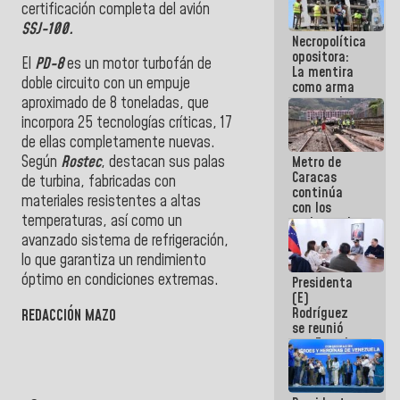
certificación completa del avión
manejo de
escombros
SSJ-100.
Necropolítica
en La Guaira
opositora:
El
PD-8
es un motor turbofán de
La mentira
doble circuito con un empuje
como arma
contra el
aproximado de 8 toneladas, que
Pueblo
incorpora 25 tecnologías críticas, 17
de ellas completamente nuevas.
Según
Rostec
, destacan sus palas
Metro de
Caracas
de turbina, fabricadas con
continúa
materiales resistentes a altas
con los
temperaturas, así como un
trabajos de
mantenimiento
avanzado sistema de refrigeración,
e inspección
lo que garantiza un rendimiento
en la Línea 2
óptimo en condiciones extremas.
Presidenta
(E)
Rodríguez
REDACCIÓN MAZO
se reunió
con Estado
Mayor
Eléctrico
para