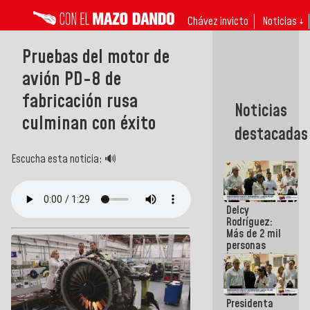
Chávez invicto
Noticias ↓
Pruebas del motor de
avión PD-8 de
fabricación rusa
Noticias
culminan con éxito
destacadas
Escucha esta noticia: 🔊
Delcy
Rodríguez:
Más de 2 mil
personas
beneficiadas
con planes
para
atención de
Presidenta
emergencia