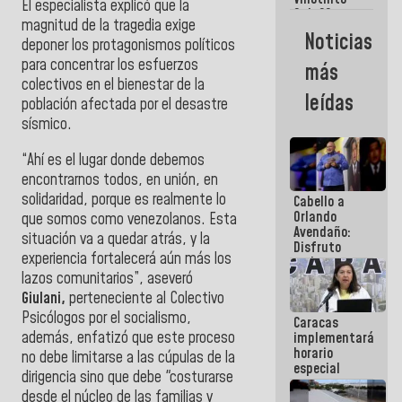
Maiquetía
El especialista explicó que la
Sub 20
magnitud de la tragedia exige
campeona
Noticias
deponer los protagonismos políticos
frente
México Sub
para concentrar los esfuerzos
más
23 en los
colectivos en el bienestar de la
Centroamericanos
leídas
población afectada por el desastre
sísmico.
“Ahí es el lugar donde debemos
encontrarnos todos, en unión, en
solidaridad, porque es realmente lo
Cabello a
Orlando
que somos como venezolanos. Esta
Avendaño:
situación va a quedar atrás, y la
Disfruto
experiencia fortalecerá aún más los
cada vez
lazos comunitarios”, aseveró
que escribes
porque lo
Giulani,
perteneciente al Colectivo
que haces
Psicólogos por el socialismo,
Caracas
es
además, enfatizó que este proceso
implementará
embarrarla
horario
no debe limitarse a las cúpulas de la
especial
dirigencia sino que debe "costurarse
para
desde el núcleo de las familias y
adaptarse