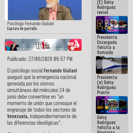
(E) Delcy
y del Caribe
Rodríguez
2026
revisó
agenda
económica y
Psicólogo Fernando Giuliani
ejecución de
Captura de pantalla
fondos de
Presidenta
emergencia
Encargada
post-sismos
felicita a
Osmaidy
Arias y
Publicado: 27/06/2026 06:57 PM
Giraly
Marcano por
El psicólogo social
Fernando Giuliani
hacer
aseguró que la emergencia nacional
Presidenta
historia en
(e) Delcy
los
generada por los sismos
Rodríguez:
Centroamericanos
simultáneos del miércoles 24 de
Pronto
junio debe convertirse en "un
restableceremos
las
momento de unión que convoque el
operaciones
engranaje de todos los sectores de
en el
Venezuela,
independientemente de
Delcy
Aeropuerto
Rodríguez
Internacional
las diferencias ideológicas".
felicita a la
de
Vinotinto