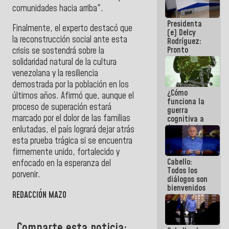
al plan de
comunidades hacia arriba".
ahorro
Presidenta
energético
Finalmente, el experto destacó que
(e) Delcy
la reconstrucción social ante esta
Rodríguez:
Pronto
crisis se sostendrá sobre la
restableceremos
solidaridad natural de la cultura
las
venezolana y la resiliencia
operaciones
demostrada por la población en los
en el
¿Cómo
Aeropuerto
últimos años. Afirmó que, aunque el
funciona la
Internacional
proceso de superación estará
guerra
de
marcado por el dolor de las familias
cognitiva a
Maiquetía
favor de la
enlutadas, el país logrará dejar atrás
narrativa
esta prueba trágica si se encuentra
hegemónica?
firmemente unido, fortalecido y
(1)
Cabello:
enfocado en la esperanza del
Todos los
porvenir.
diálogos son
bienvenidos
REDACCIÓN MAZO
siempre que
estén en el
marco de la
Constitución
Comparte esta noticia: