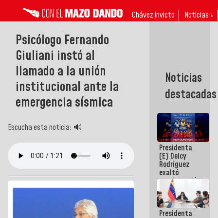
Chávez invicto
Noticias ↓
Psicólogo Fernando
Giuliani instó al
llamado a la unión
Noticias
institucional ante la
destacadas
emergencia sísmica
Escucha esta noticia: 🔊
Presidenta
(E) Delcy
Rodríguez
exaltó
participación
de
Venezuela
en Juegos
Presidenta
Centroamericanos