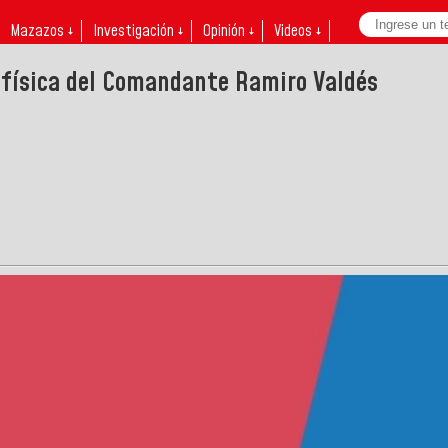
Mazazos ↓
Investigación ↓
Opinión ↓
Videos ↓
a física del Comandante Ramiro Valdés