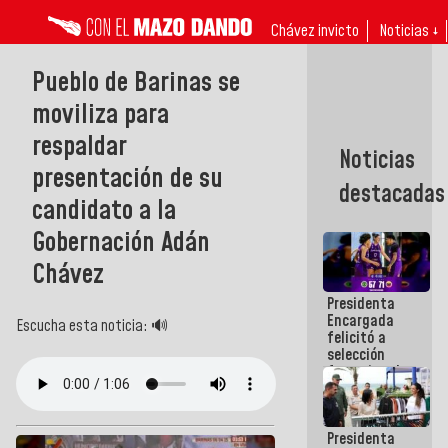
Chávez invicto
Noticias ↓
Pueblo de Barinas se
moviliza para
respaldar
Noticias
presentación de su
destacadas
candidato a la
Gobernación Adán
Chávez
Presidenta
Encargada
Escucha esta noticia: 🔊
felicitó a
selección
femenina de
baloncesto
por su
clasificación
Presidenta
a la