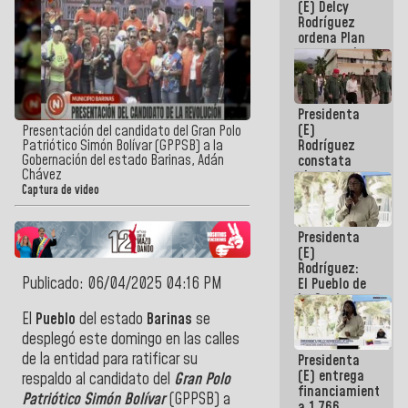
(E) Delcy
AmeriCup
Rodríguez
2027
ordena Plan
maestro de
desarrollo
logístico y
turístico
Presidenta
para La
(E)
Guaira
Presentación del candidato del Gran Polo
Rodríguez
Patriótico Simón Bolívar (GPPSB) a la
Gobernación del estado Barinas, Adán
constata
Chávez
obras de
rehabilitación
Captura de video
de Escuela
Militar de
Presidenta
Mamo en La
(E)
Guaira
Rodríguez:
Publicado: 06/04/2025 04:16 PM
El Pueblo de
La Guaira
siempre
El
Pueblo
del estado
Barinas
se
estará
desplegó este domingo en las calles
acompañada
de la entidad para ratificar su
Presidenta
por el
(E) entrega
Gobierno
respaldo al candidato del
Gran Polo
financiamientos
Nacional
Patriótico Simón Bolívar
(GPPSB) a
a 1.766