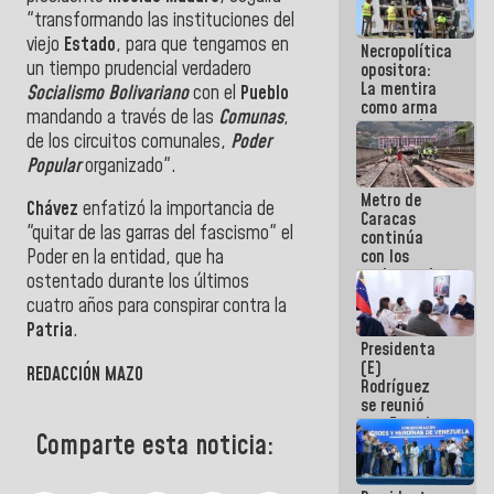
manejo de
"transformando las instituciones del
escombros
viejo
Estado
, para que tengamos en
Necropolítica
en La Guaira
un tiempo prudencial verdadero
opositora:
La mentira
Socialismo Bolivariano
con el
Pueblo
como arma
mandando a través de las
Comunas
,
contra el
de los circuitos comunales,
Poder
Pueblo
Popular
organizado".
Metro de
Chávez
enfatizó la importancia de
Caracas
"quitar de las garras del fascismo" el
continúa
con los
Poder en la entidad, que ha
trabajos de
ostentado durante los últimos
mantenimiento
cuatro años para conspirar contra la
e inspección
Patria
.
en la Línea 2
Presidenta
(E)
REDACCIÓN MAZO
Rodríguez
se reunió
con Estado
Comparte esta noticia:
Mayor
Eléctrico
para