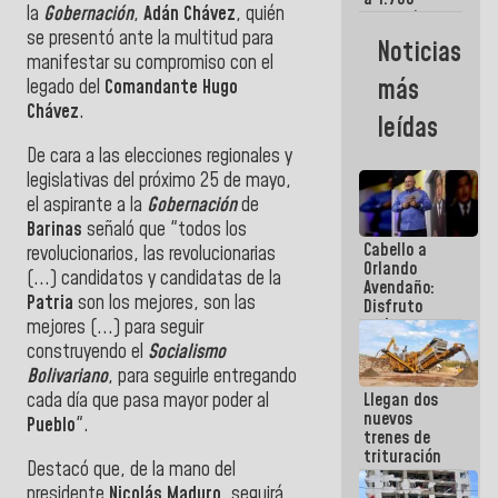
la
Gobernación
,
Adán Chávez
, quién
comerciantes
y
se presentó ante la multitud para
Noticias
emprendedores
manifestar su compromiso con el
afectados
más
legado del
Comandante Hugo
por
Chávez
.
terremotos
leídas
De cara a las elecciones regionales y
legislativas del próximo 25 de mayo,
el aspirante a la
Gobernación
de
Barinas
señaló que "todos los
Cabello a
revolucionarios, las revolucionarias
Orlando
(...) candidatos y candidatas de la
Avendaño:
Patria
son los mejores, son las
Disfruto
cada vez
mejores (...) para seguir
que escribes
construyendo el
Socialismo
porque lo
Bolivariano
, para seguirle entregando
que haces
cada día que pasa mayor poder al
Llegan dos
es
nuevos
embarrarla
Pueblo
".
trenes de
trituración
Destacó que, de la mano del
para
presidente
Nicolás Maduro
, seguirá
optimizar