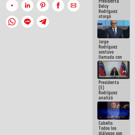
Presidenta
abordar
Delcy
planes de
Rodríguez
acción
otorgó
medalla
"Héroe de
Venezuela"
a servidores
Jorge
públicos
Rodríguez
sostuvo
llamada con
Dinorah
Figuera y
acuerdan
primer
Presidenta
encuentro
(E)
presencial
Rodríguez
para el
analizó
diálogo
junto a
gobernadores
planes de
recuperación
Cabello:
del Sistema
Todos los
Eléctrico
diálogos son
Nacional