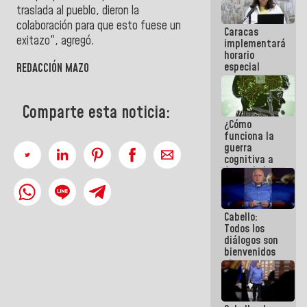
porque lo
traslada al pueblo, dieron la
que haces
colaboración para que esto fuese un
Caracas
es
exitazo", agregó.
implementará
embarrarla
horario
especial
REDACCIÓN MAZO
para
adaptarse
al plan de
Comparte esta noticia:
ahorro
¿Cómo
energético
funciona la
guerra
cognitiva a
favor de la
narrativa
hegemónica?
(1)
Cabello:
Todos los
diálogos son
bienvenidos
siempre que
estén en el
marco de la
Constitución