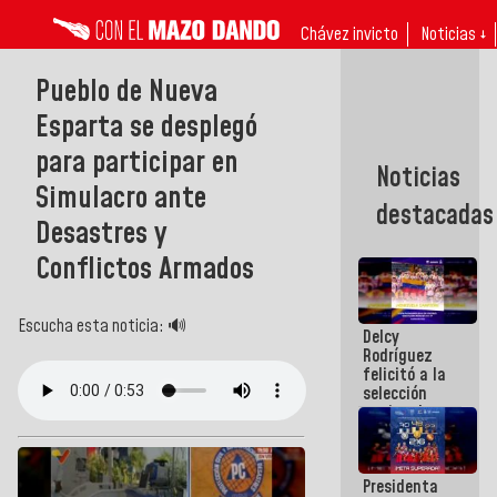
Chávez invicto
Noticias ↓
Pueblo de Nueva
Esparta se desplegó
para participar en
Noticias
Simulacro ante
destacadas
Desastres y
Conflictos Armados
Escucha esta noticia: 🔊
Delcy
Rodríguez
felicitó a la
selección
nacional
masculina
de voleibol
campeona
Presidenta
de la Copa