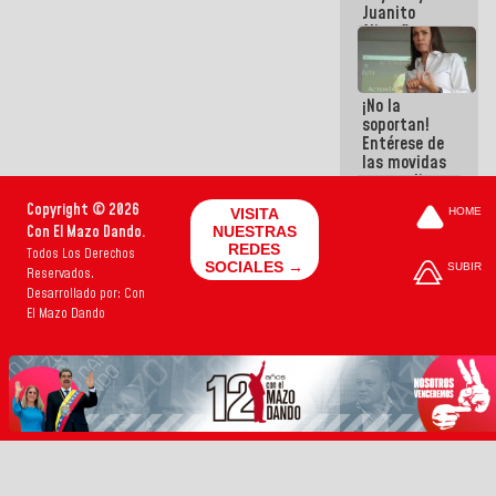
Juanito
Alimaña son
harina del
mismo
costal
¡No la
soportan!
Entérese de
las movidas
que realizan
antiguos
Copyright © 2026
VISITA
HOME
cómplices
Con El Mazo Dando.
NUESTRAS
de La Sayo
REDES
Todos Los Derechos
para
SOCIALES →
SUBIR
Reservados.
sacudírsela
Desarrollado por: Con
El Mazo Dando