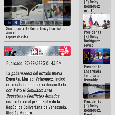
(E) Delcy
Panamericana
Rodríguez
Sub-17
exaltó
participación
de
Venezuela
en Juegos
Simulacro ante Desastres y Conflictos
Presidenta
Centroamericanos
Armados
(E) Delcy
y del Caribe
Captura de video
Rodríguez
2026
revisó
agenda
económica y
ejecución de
fondos de
Publicado: 27/09/2025 01:43 PM
Presidenta
emergencia
Encargada
post-sismos
La
gobernadora
del estado
Nueva
felicita a
Esparta, Marisol Velásquez
, indicó
Osmaidy
Arias y
este sábado que se ha desarrollado
Giraly
con éxito el
Simulacro ante
Marcano por
Desastres y Conflictos Armados
hacer
Presidenta
instruido por el
presidente de la
historia en
(e) Delcy
los
República Bolivariana de Venezuela,
Rodríguez:
Centroamericanos
Nicolás Maduro
.
Pronto