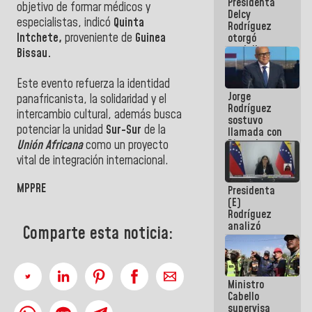
Presidenta
abordar
objetivo de formar médicos y
Delcy
planes de
especialistas, indicó
Quinta
Rodríguez
acción
Intchete,
proveniente de
Guinea
otorgó
medalla
Bissau.
"Héroe de
Venezuela"
Este evento refuerza la identidad
a servidores
Jorge
públicos
panafricanista, la solidaridad y el
Rodríguez
intercambio cultural, además busca
sostuvo
potenciar la unidad
Sur-Sur
de la
llamada con
Dinorah
Unión Africana
como un proyecto
Figuera y
vital de integración internacional.
acuerdan
primer
MPPRE
Presidenta
encuentro
(E)
presencial
Rodríguez
para el
analizó
diálogo
Comparte esta noticia:
junto a
gobernadores
planes de
recuperación
Ministro
del Sistema
Cabello
Eléctrico
supervisa
Nacional