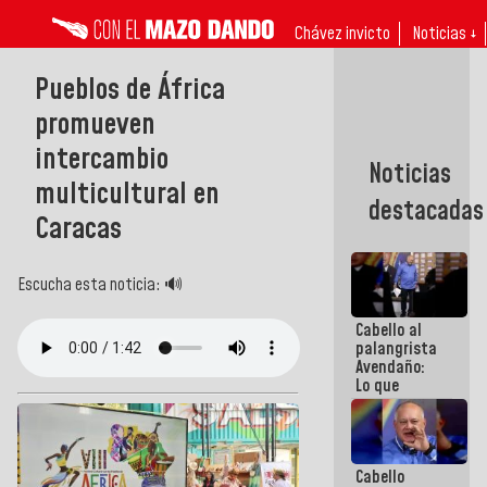
Chávez invicto
Noticias ↓
Pueblos de África
promueven
intercambio
Noticias
multicultural en
destacadas
Caracas
Escucha esta noticia: 🔊
Cabello al
palangrista
Avendaño:
Lo que
vayas a
escribir
hazlo hoy
por que no
Cabello
sabemos si