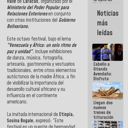
Valle
de
Caracas
, organizado por el
María
Ministerio del Poder Popular para
Machado se
Noticias
Relaciones Exteriores
en conjunto
estrellaron
de frente
con otras instituciones del
Gobierno
más
contra el
Bolivariano.
Pueblo
leídas
Este octavo festival, bajo el lema
"Venezuela y África: un solo ritmo de
paz y unidad"
, incluye exhibiciones
de danza, música, fotografía,
artesanía, gastronomía y vestuarios
Cabello a
Orlando
tradicionales, entre otros elementos
Avendaño:
autóctonos de la madre África, a fin
Disfruto
de visibilizar la importancia del
cada vez
que escribes
desarrollo cultural africano y su
porque lo
influencia en el continente
que haces
americano.
Llegan dos
es
nuevos
embarrarla
trenes de
La invitada internacional de
Etiopía,
trituración
Sosina Bogale,
expresó: “Este
para
festival es un puente de hermandad
optimizar