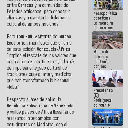
manejo de
entre
Caracas
y la comunidad de
escombros
Estados africanos, para construir
Necropolítica
en La Guaira
alianzas y proyectar la diplomacia
opositora:
La mentira
cultural de ambas naciones”.
como arma
contra el
Para
Toiñ Bull,
visitante de
Guinea
Pueblo
Ecuatorial,
manifestó que el lema
de esta edición
Venezuela-África
Metro de
“implica el rescate de los valores que
Caracas
continúa
unen a ambos continentes, además
con los
de impulsar el legado cultural de
trabajos de
tradiciones orales, arte y medicina
mantenimiento
que han transformado la historial
e inspección
en la Línea 2
global”.
Presidenta
(E)
Respecto al área de salud, la
Rodríguez
se reunió
República Bolivariana de Venezuela
con Estado
y varios países de África llevan años
Mayor
realizando intercambios con
Eléctrico
para
estudiantes de Medicina, con el