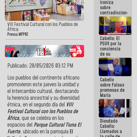
ironiza
la semana
sobre
que viene
contradicciones
hay
y mentiras
programa
de María
VIII Festival Cultural con los Pueblos de
Machado:
África
¡Créanle!
Prensa MPPRE
Cabello: El
PSUV por la
conciencia
de su
militancia
es la
Publicado: 28/05/2026 03:12 PM
organización
política más
Los pueblos del continente africano
Cabello
sólida de
promovieron este jueves la unidad y
sobre falsas
Venezuela
promesas de
el intercambio cultural, destacando
María
la herencia ancestral y su diversidad
Machado:
étnica, en el segundo día del
VIII
¿Quién le
puede creer?
Festival Cultural con los Pueblos de
¿Y la gente
África,
que se celebra en los
Diosdado
que ella iba
espacios del
Parque Cultural Tiuna El
Cabello:
a salvar en
Llamados a
Fuerte
, ubicado en la parroquia
El
La Guaira?
la calle de