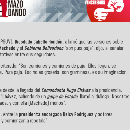
PSUV),
Diosdado Cabello Rondón,
afirmó que las versiones sobre
 Machado
y el
Gobierno Bolivariano
“son pura paja”, dijo, al señalar
ctativas entre sus seguidores.
iterado: “Son camiones y camiones de paja. Ellos llegan, se
. Pura paja. Eso no es grosería, son gramíneas; es su imaginación
 desde la llegada del
Comandante Hugo Chávez
a la presidencia,
 “
Chávez
, saliendo de un
golpe de Estado
, llamó al diálogo. Nosotros
nada, y con ella (Machado) menos”.
s, entre la
presidenta encargada
Delcy Rodríguez
y actores
n y comienzan a repetirla”.