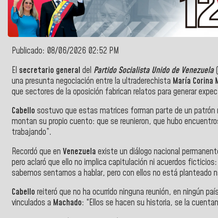
Publicado: 08/06/2026 02:52 PM
El
secretario general
del
Partido Socialista Unido de Venezuela
(
una presunta negociación entre la ultraderechista
María Corina
que sectores de la oposición fabrican relatos para generar expe
Cabello
sostuvo que estas matrices forman parte de un patrón re
montan su propio cuento: que se reunieron, que hubo encuentros
trabajando”.
Recordó que en
Venezuela
existe un diálogo nacional permanente
pero aclaró que ello no implica capitulación ni acuerdos ficticios:
sabemos sentarnos a hablar, pero con ellos no está planteado 
Cabello
reiteró que no ha ocurrido ninguna reunión, en ningún paí
vinculados a
Machado
: “Ellos se hacen su historia, se la cuenta