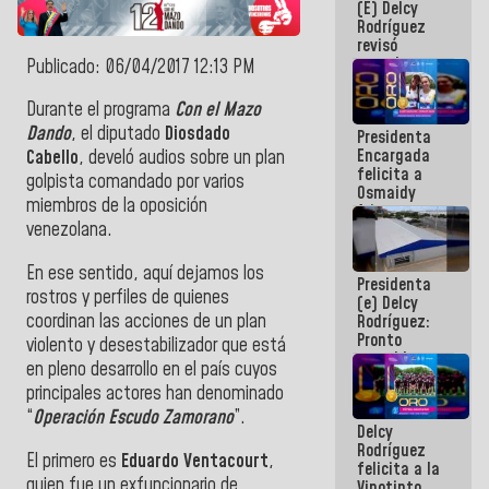
(E) Delcy
y del Caribe
Rodríguez
2026
revisó
agenda
Publicado: 06/04/2017 12:13 PM
económica y
ejecución de
Durante el programa
Con el Mazo
fondos de
Dando
, el diputado
Diosdado
Presidenta
emergencia
Encargada
post-sismos
Cabello
, develó audios sobre un plan
felicita a
golpista comandado por varios
Osmaidy
miembros de la oposición
Arias y
venezolana.
Giraly
Marcano por
hacer
En ese sentido, aquí dejamos los
Presidenta
historia en
rostros y perfiles de quienes
(e) Delcy
los
coordinan las acciones de un plan
Rodríguez:
Centroamericanos
Pronto
violento y desestabilizador que está
restableceremos
en pleno desarrollo en el país cuyos
las
principales actores han denominado
operaciones
en el
“
Operación Escudo Zamorano
”.
Delcy
Aeropuerto
Rodríguez
Internacional
El primero es
Eduardo Ventacourt
,
felicita a la
de
quien fue un exfuncionario de
Vinotinto