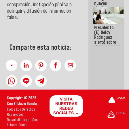
nuevos
conspiración, instigación pública a
titulares en
delinquir y difusión de información
el
falsa.
Viceministerio
de Energía
Presidenta
Eléctrica y
(E) Delcy
CORPOELEC
Rodríguez
alertó sobre
Comparte esta noticia:
el impacto
de la
emergencia
climática en
los oceános
Copyright © 2026
VISITA
HOME
Con El Mazo Dando.
NUESTRAS
REDES
Todos Los Derechos
SOCIALES →
SUBIR
Reservados.
Desarrollado por: Con
El Mazo Dando