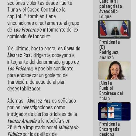
Cabello al
de la
acciones violentas desde Fuerte
palangrista
República
Tiuna y el Casco Central de la
Avendaño:
capital. Y también tiene
Lo que
vayas a
vinculaciones directamente al grupo
escribir
de
Los Proceres
e informante del ex
hazlo hoy
comisario Vetancourt.
por que no
Presidenta
sabemos si
(E)
la semana
Y el último, hasta ahora, es
Oswaldo
Rodríguez
que viene
Álvarez Paz
, dirigente copeyano e
analizó
hay
integrante del denominado grupo de
junto a
programa
gobernadores
Los Próceres,
y posible candidato
planes de
para encabezar un gobierno de
recuperación
transición, de acuerdo al plan
¡Alerta
del Sistema
Pueblo!
desestabilizador.
Eléctrico
Entérese del
Nacional
"plan
Además,
Álvarez Paz
es señalado
enjambre"
por las investigaciones como
de La Sayo
instigador de ciertos oficiales de la
para
sabotear el
Fuerza Armada
a la rebeldía y en
Presidenta
diálogo y
2010 fue imputado por el
Ministerio
Encargada
promover el
Público
por los delitos de
designa
caos