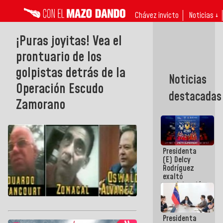
Chávez invicto
Noticias ↓
¡Puras joyitas! Vea el
prontuario de los
golpistas detrás de la
Noticias
Operación Escudo
destacadas
Zamorano
Presidenta
(E) Delcy
Rodríguez
exaltó
participación
de
Venezuela
en Juegos
Presidenta
Centroamericanos