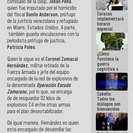
comisario de la Disip,
Johan Peña
,
operaciones
quien fue imputado por el homicidio
en el
Caracas
Aeropuerto
del fiscal
Danilo Anderson
, prófugo
implementará
Internacional
de la justicia venezolana y refugiado
horario
de
en Miami, Estados Unidos. A parte,
especial
Maiquetía
para
también guarda vinculaciones con la
adaptarse
periodista prófuga de justicia,
al plan de
Patricia Poleo
.
ahorro
¿Cómo
energético
Quien le sigue es el
Coronel Zomacal
funciona la
guerra
Hernández
, militar retirado de la
cognitiva a
Fuerza Armada y jefe del equipo
favor de la
encargado de la red de explosivos de
narrativa
hegemónica?
la denominada
Operación Escudo
(1)
Zamorano,
por lo que, se encarga
Cabello:
de de resguardar 32 kilos de
Todos los
diálogos son
explosivos C4 entre otras armas
bienvenidos
para el plan desestabilizador.
siempre que
estén en el
De igual manera, Hernández es quien
marco de la
Constitución
esta encargado de desarrollar las