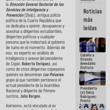
Maiquetía
Sub 20
la
Dirección General Sectorial de los
campeona
Servicios de Inteligencia y
Noticias
frente
Prevención
(Disip), antigua polícia
México Sub
más
política de la Cuarta República que
23 en los
Centroamericanos
se dedicaba a oprimir, desaparecer y
leídas
asesinar a dirigentes estudiantiles,
dirigentes políticos y cualquier
persona que le molestará al gobierno
de turno en el momento. Además de
eso, es experto en análisis de
Cabello a
inteligencia y asesor del presidente
Orlando
Avendaño:
de Copei,
Roberto Enríquez,
así
Disfruto
como de otros dirigentes copeyanos
cada vez
quienes se denominan
Los Próceres
;
que escribes
grupo al que también pertenece el
porque lo
que haces
actual presidente de la Asamblea
Presidenta
es
Nacional y dirigente de Primero
(e) Delcy
embarrarla
Justicia,
Julio Borges
.
Rodríguez:
Pronto
restableceremos
Asimismo, está vinculado al ex
las