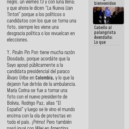
negro, un viernes 13 y con luna llena;
bienvenidos
y que ahora le dicen “La Nueva Lian
siempre que
estén en el
Tintori” porque a los políticos o
marco de la
candidatos con los que se toma una
Constitución
foto, siempre les viene una
Cabello al
de la
palangrista
República
desgracia política o los revuelcan en
Avendaño:
elecciones.
Lo que
vayas a
escribir
Y, Pirulin Pin Pon tiene mucha razón
hazlo hoy
Diosdado, porque acordáte que la
por que no
Sayo apoyó públicamente a la
sabemos si
candidata presidencial del paraco
la semana
que viene
Álvaro Uribe en
Colombia,
y lo que la
hay
dejaron fue detrás de la ambulancia.
programa
María Corina se fue a tomar una
foto con el nuevo presidente de
Bolivia, Rodrigo Paz, alias “El
Español” y luego se le vino el mundo
encima con la ola de protestas en
todo el país. ¡Primo! Pero también
pasó igual con Milei en Argentina,