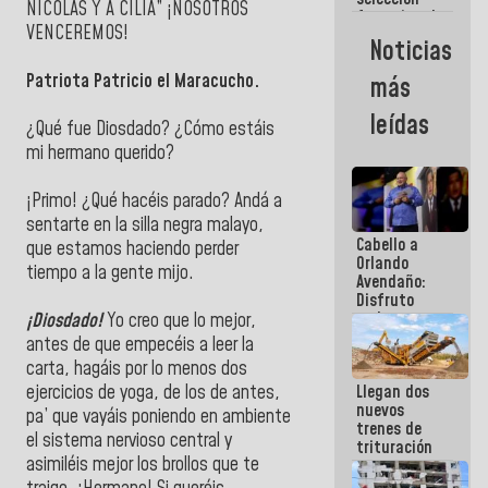
NICOLÁS Y A CILIA” ¡NOSOTROS
femenina de
VENCEREMOS!
baloncesto
Noticias
por su
clasificación
Patriota Patricio el Maracucho.
más
a la
AmeriCup
leídas
2027
¿Qué fue Diosdado? ¿Cómo estáis
mi hermano querido?
¡Primo! ¿Qué hacéis parado? Andá a
sentarte en la silla negra malayo,
Cabello a
que estamos haciendo perder
Orlando
tiempo a la gente mijo.
Avendaño:
Disfruto
cada vez
¡Diosdado!
Yo creo que lo mejor,
que escribes
antes de que empecéis a leer la
porque lo
carta, hagáis por lo menos dos
que haces
Llegan dos
ejercicios de yoga, de los de antes,
es
nuevos
embarrarla
pa’ que vayáis poniendo en ambiente
trenes de
el sistema nervioso central y
trituración
asimiléis mejor los brollos que te
para
optimizar