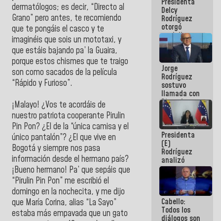
Presidenta
abordar
dermatólogos; es decir, “Directo al
Delcy
planes de
Grano” pero antes, te recomiendo
Rodríguez
acción
otorgó
que te pongáis el casco y te
medalla
imaginéis que sois un mototaxi, y
"Héroe de
que estáis bajando pa’ la Guaira,
Venezuela"
a servidores
porque estos chismes que te traigo
Jorge
públicos
son como sacados de la película
Rodríguez
“Rápido y Furioso”.
sostuvo
llamada con
Dinorah
¡Malayo! ¿Vos te acordáis de
Figuera y
nuestro patriota cooperante Pirulin
acuerdan
Pin Pon? ¿El de la “única camisa y el
primer
Presidenta
encuentro
único pantalón”? ¿El que vive en
(E)
presencial
Bogotá y siempre nos pasa
Rodríguez
para el
información desde el hermano país?
analizó
diálogo
junto a
¡Bueno hermano! Pa’ que sepáis que
gobernadores
“Pirulin Pin Pon” me escribió el
planes de
domingo en la nochecita, y me dijo
recuperación
Cabello:
del Sistema
que María Corina, alias “La Sayo”
Todos los
Eléctrico
estaba más empavada que un gato
diálogos son
Nacional