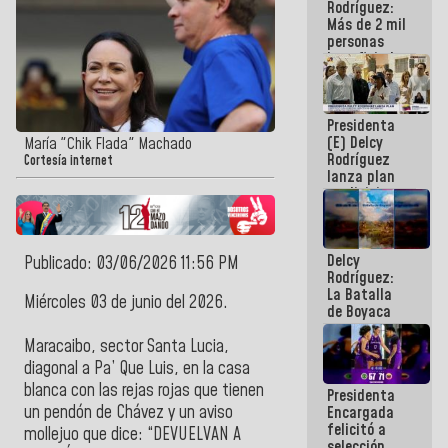
Rodríguez:
Más de 2 mil
personas
beneficiadas
con planes
para
atención de
Presidenta
emergencia
(E) Delcy
sísmica en
María "Chik Flada" Machado
Rodríguez
la última
Cortesía internet
lanza plan
semana
crediticio
con subsidio
a Juntas de
Condominio
Delcy
Publicado: 03/06/2026 11:56 PM
Rodríguez:
La Batalla
Miércoles 03 de junio del 2026.
de Boyaca
representa
un capítulo
Maracaibo, sector Santa Lucia,
decisivo en
diagonal a Pa’ Que Luis, en la casa
la gesta
blanca con las rejas rojas que tienen
Presidenta
emancipadora
un pendón de Chávez y un aviso
Encargada
de nuestra
felicitó a
América
mollejuo que dice: “DEVUELVAN A
selección