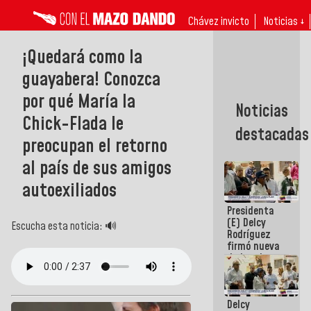
Chávez invicto
Noticias ↓
¡Quedará como la
guayabera! Conozca
por qué María la
Noticias
Chick-Flada le
destacadas
preocupan el retorno
al país de sus amigos
autoexiliados
Presidenta
(E) Delcy
Escucha esta noticia: 🔊
Rodríguez
firmó nueva
de Ley de
Arrendamiento
aprobada
por la AN
Delcy