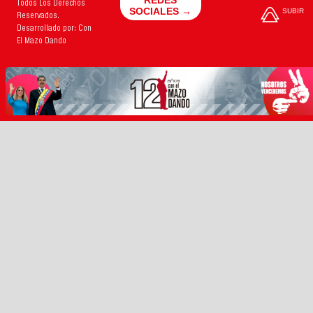
Todos Los Derechos
SOCIALES →
SUBIR
Reservados.
Desarrollado por: Con
El Mazo Dando