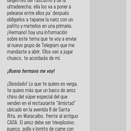
dirigentes del fascismo y de la
ultraderecha; ella los va a poner a
pelearse entre ellos pa’ después
obligarlos a taparse la nariz con un
pañito y meterlos en una primaria.
¡Hermano! hay una información
sobre este tema que te voy a enviar
al nuevo grupo de Telegram que me
mandaste a abrir. Ellos van a jugar
chueco, te acordarás de mí.
¡Bueno hermano me voy!
¡Diosdado! Lo que te quiero es verga,
te quiero más que un barco de arroz
chino del súper especial del que
venden en el restaurante “Amistad”
ubicado en la avenida 8 de Santa
Rita, en Maracaibo, frente al antiguo
CADA. El arroz debe ser triexplosivo:
puerco, pollo y lomito de carne con