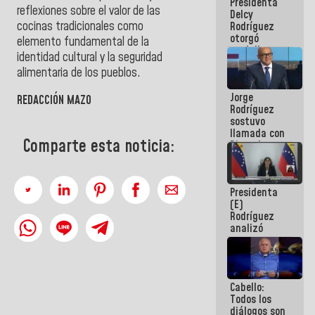
Presidenta
abordar
reflexiones sobre el valor de las
Delcy
planes de
cocinas tradicionales como
Rodríguez
acción
otorgó
elemento fundamental de la
medalla
identidad cultural y la seguridad
"Héroe de
alimentaria de los pueblos.
Venezuela"
a servidores
Jorge
públicos
REDACCIÓN MAZO
Rodríguez
sostuvo
llamada con
Comparte esta noticia:
Dinorah
Figuera y
acuerdan
primer
Presidenta
encuentro
(E)
presencial
Rodríguez
para el
analizó
diálogo
junto a
gobernadores
planes de
recuperación
Cabello:
del Sistema
Todos los
Eléctrico
diálogos son
Nacional