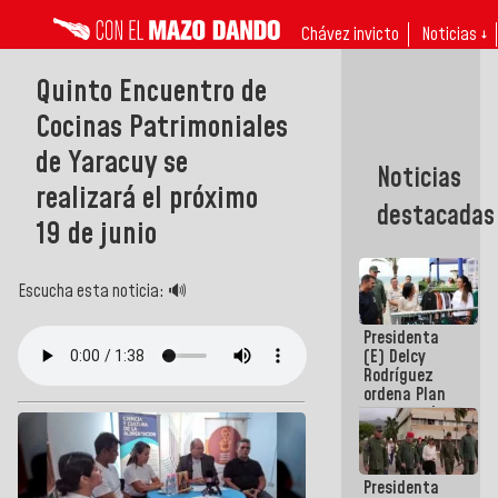
Chávez invicto
Noticias ↓
Quinto Encuentro de
Cocinas Patrimoniales
de Yaracuy se
Noticias
realizará el próximo
destacadas
19 de junio
Escucha esta noticia: 🔊
Presidenta
(E) Delcy
Rodríguez
ordena Plan
maestro de
desarrollo
logístico y
turístico
Presidenta
para La