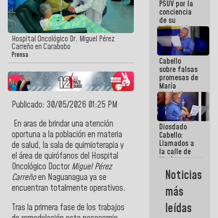
PSUV por la
conciencia
de su
militancia
es la
Hospital Oncológico Dr. Miguel Pérez
organización
Carreño en Carabobo
política más
Prensa
Cabello
sólida de
sobre falsas
Venezuela
promesas de
María
Machado:
¿Quién le
Publicado: 30/05/2026 01:25 PM
puede creer?
¿Y la gente
En aras de brindar una atención
Diosdado
que ella iba
oportuna a la población en materia
Cabello:
a salvar en
Llamados a
La Guaira?
de salud, la sala de quimioterapia y
la calle de
el área de quirófanos del Hospital
María
Oncológico Doctor
Miguel Pérez
Machado se
Noticias
estrellaron
Carreño
en Naguanagua ya se
de frente
encuentran totalmente operativos.
más
contra el
Pueblo
leídas
Tras la primera fase de los trabajos