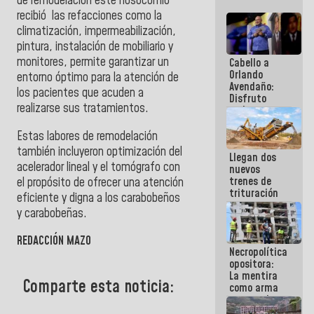
de remodelación este nosocomio
recibió
las refacciones como la
climatización, impermeabilización,
pintura, instalación de mobiliario y
monitores, permite garantizar un
Cabello a
Orlando
entorno óptimo para la atención de
Avendaño:
los pacientes que acuden a
Disfruto
realizarse sus tratamientos.
cada vez
que escribes
porque lo
Estas labores de remodelación
que haces
también incluyeron optimización del
Llegan dos
es
acelerador lineal y el tomógrafo con
nuevos
embarrarla
trenes de
el propósito de ofrecer una atención
trituración
eficiente y digna a los carabobeños
para
y carabobeñas.
optimizar
manejo de
REDACCIÓN MAZO
escombros
Necropolítica
en La Guaira
opositora:
La mentira
Comparte esta noticia:
como arma
contra el
Pueblo