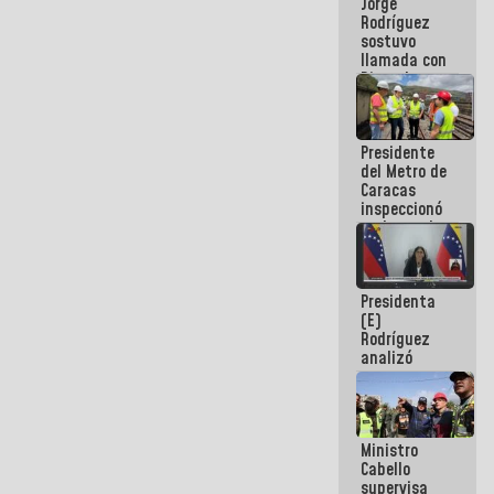
Jorge
públicos
Rodríguez
sostuvo
llamada con
Dinorah
Figuera y
acuerdan
primer
Presidente
encuentro
del Metro de
presencial
Caracas
para el
inspeccionó
diálogo
trabajos de
rehabilitación
y
modernización
Presidenta
de la vía
(E)
férrea
Rodríguez
analizó
junto a
gobernadores
planes de
recuperación
Ministro
del Sistema
Cabello
Eléctrico
supervisa
Nacional