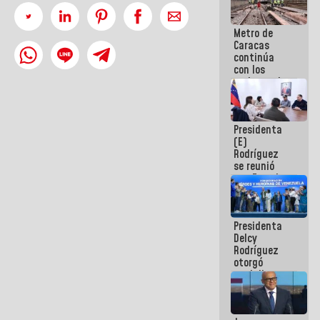
Metro de
Caracas
continúa
con los
trabajos de
mantenimiento
e inspección
en la Línea 2
Presidenta
(E)
Rodríguez
se reunió
con Estado
Mayor
Eléctrico
para
Presidenta
abordar
Delcy
planes de
Rodríguez
acción
otorgó
medalla
"Héroe de
Venezuela"
a servidores