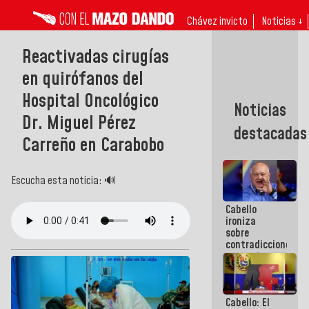
Chávez invicto
Noticias ↓
Reactivadas cirugías
en quirófanos del
Hospital Oncológico
Noticias
Dr. Miguel Pérez
destacadas
Carreño en Carabobo
Escucha esta noticia: 🔊
Cabello
ironiza
sobre
contradicciones
y mentiras
de María
Machado:
¡Créanle!
Cabello: El