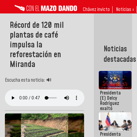
Chávez invicto
Noticias ↓
Récord de 120 mil
plantas de café
impulsa la
Noticias
reforestación en
destacadas
Miranda
Escucha esta noticia: 🔊
Presidenta
(E) Delcy
Rodríguez
exaltó
participación
de
Venezuela
en Juegos
Presidenta
Centroamericanos