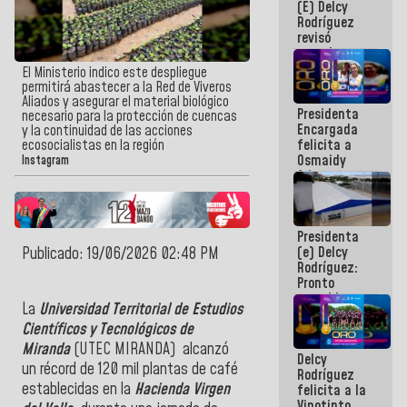
(E) Delcy
y del Caribe
Rodríguez
2026
revisó
agenda
económica y
El Ministerio indico este despliegue
ejecución de
permitirá abastecer a la Red de Viveros
fondos de
Aliados y asegurar el material biológico
Presidenta
emergencia
necesario para la protección de cuencas
Encargada
post-sismos
y la continuidad de las acciones
felicita a
ecosocialistas en la región
Osmaidy
Instagram
Arias y
Giraly
Marcano por
hacer
Presidenta
historia en
(e) Delcy
Publicado: 19/06/2026 02:48 PM
los
Rodríguez:
Centroamericanos
Pronto
restableceremos
La
Universidad Territorial de Estudios
las
Científicos y Tecnológicos de
operaciones
en el
Miranda
(UTEC MIRANDA) alcanzó
Delcy
Aeropuerto
un récord de 120 mil plantas de café
Rodríguez
Internacional
establecidas en la
Hacienda Virgen
felicita a la
de
Vinotinto