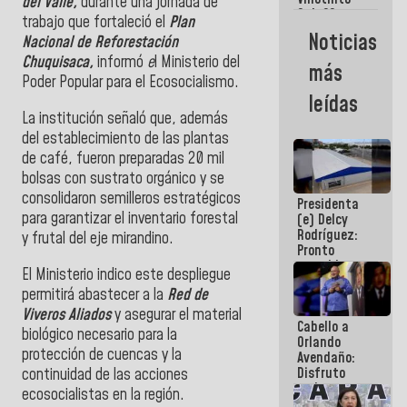
Maiquetía
del Valle,
durante una jornada de
Sub 20
trabajo que fortaleció el
Plan
campeona
Noticias
Nacional de Reforestación
frente
México Sub
Chuquisaca,
informó
e
l Ministerio del
más
23 en los
Poder Popular para el Ecosocialismo.
Centroamericanos
leídas
La institución señaló que, además
del establecimiento de las plantas
de café, fueron preparadas 20 mil
bolsas con sustrato orgánico y se
consolidaron semilleros estratégicos
Presidenta
para garantizar el inventario forestal
(e) Delcy
Rodríguez:
y frutal del eje mirandino.
Pronto
restableceremos
El Ministerio indico este despliegue
las
permitirá abastecer a la
Red de
operaciones
en el
Viveros Aliados
y asegurar el material
Cabello a
Aeropuerto
biológico necesario para la
Orlando
Internacional
protección de cuencas y la
Avendaño:
de
Disfruto
continuidad de las acciones
Maiquetía
cada vez
ecosocialistas en la región.
que escribes