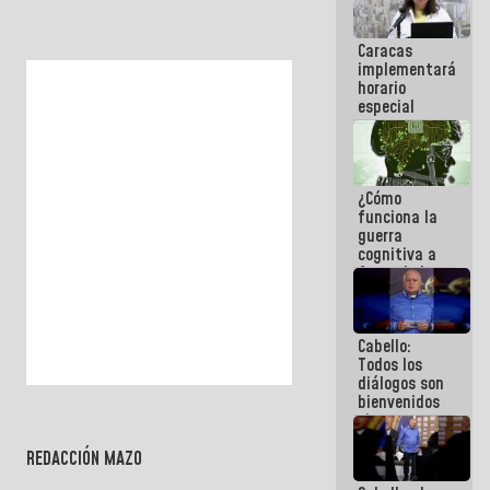
porque lo
que haces
Caracas
es
implementará
embarrarla
horario
especial
para
adaptarse
al plan de
ahorro
¿Cómo
energético
funciona la
guerra
cognitiva a
favor de la
narrativa
hegemónica?
(1)
Cabello:
Todos los
diálogos son
bienvenidos
siempre que
estén en el
marco de la
REDACCIÓN MAZO
Constitución