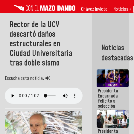
Chávez invicto
Noticias ↓
Rector de la UCV
descartó daños
estructurales en
Noticias
Ciudad Universitaria
destacadas
tras doble sismo
Escucha esta noticia: 🔊
Presidenta
Encargada
felicitó a
selección
femenina de
baloncesto
por su
clasificación
Presidenta
a la