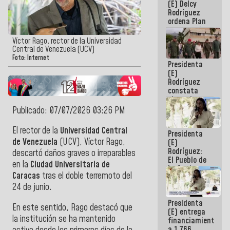
(E) Delcy
AmeriCup
Rodríguez
2027
ordena Plan
maestro de
desarrollo
Víctor Rago, rector de la Universidad
logístico y
Central de Venezuela (UCV)
turístico
Foto: Internet
Presidenta
para La
(E)
Guaira
Rodríguez
constata
obras de
rehabilitación
Publicado: 07/07/2026 03:26 PM
de Escuela
Militar de
El rector de la
Universidad Central
Presidenta
Mamo en La
de Venezuela
(UCV), Víctor Rago,
(E)
Guaira
Rodríguez:
descartó daños graves o irreparables
El Pueblo de
en la
Ciudad Universitaria de
La Guaira
Caracas
tras el doble terremoto del
siempre
estará
24 de junio.
acompañada
Presidenta
por el
En este sentido, Rago destacó que
(E) entrega
Gobierno
la institución se ha mantenido
financiamientos
Nacional
a 1.766