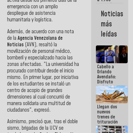
activa desde los primeros días de la
comerciantes
emergencia con un amplio
y
Noticias
despliegue de asistencia
emprendedores
humanitaria y logística.
afectados
más
por
terremotos
Además, de acuerdo con una nota
leídas
de la
Agencia Venezolana de
Noticias
(AVN), resaltó la
movilización de personal médico,
bomberil y especializado hacia las
zonas afectadas. "La universidad ha
Cabello a
procurado contribuir desde el inicio
Orlando
Avendaño:
mismo. En primer lugar, por iniciativa
Disfruto
de los estudiantes se instaló un
cada vez
centro de acopio de grandes
que escribes
dimensiones al cual concurrió de
porque lo
que haces
manera solidaria una multitud de
Llegan dos
es
ciudadanos", expresó.
nuevos
embarrarla
trenes de
Asimismo, precisó que, tras el doble
trituración
para
sismo, brigadas de la UCV se
optimizar