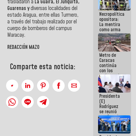
trasladaron a
La Guaira, El Junquito,
manejo de
Guarenas y
diversas localidades del
escombros
Necropolítica
en La Guaira
estado Aragua, entre ellas Turmero,
opositora:
a través del trabajo realizado por el
La mentira
cuerpo de bomberos del campus
como arma
contra el
Maracay.
Pueblo
REDACCIÓN MAZO
Metro de
Caracas
Comparte esta noticia:
continúa
con los
trabajos de
mantenimiento
e inspección
en la Línea 2
Presidenta
(E)
Rodríguez
se reunió
con Estado
Mayor
Eléctrico
para