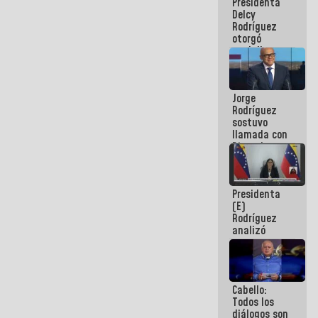
Presidenta
abordar
Delcy
planes de
Rodríguez
acción
otorgó
medalla
"Héroe de
Venezuela"
a servidores
Jorge
públicos
Rodríguez
sostuvo
llamada con
Dinorah
Figuera y
acuerdan
primer
Presidenta
encuentro
(E)
presencial
Rodríguez
para el
analizó
diálogo
junto a
gobernadores
planes de
recuperación
Cabello:
del Sistema
Todos los
Eléctrico
diálogos son
Nacional