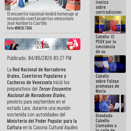
ironiza
la semana
sobre
que viene
contradicciones
hay
El encuentro nacional rendirá homenaje al
y mentiras
programa
reconocido cuentacuentos venezolano
de María
José Humberto Castillo
Machado:
Foto MINCULTURA
¡Créanle!
Cabello: El
PSUV por la
conciencia
de su
militancia
Publicado: 04/06/2026 03:27 PM
es la
organización
La
Red Nacional de Narradores
política más
Orales, Cuenteros Populares y
Cabello
sólida de
sobre falsas
Venezuela
Cacheros de Venezuela
inició los
promesas de
preparativos del
Tercer Encuentro
María
Nacional de Narradores Orales,
Machado:
¿Quién le
previsto para septiembre en el
puede creer?
estado Lara, durante una reunión
¿Y la gente
sostenida con autoridades del
Diosdado
que ella iba
Cabello:
a salvar en
Ministerio del Poder Popular para la
Llamados a
La Guaira?
Cultura
en la Casona Cultural Aquiles
la calle de