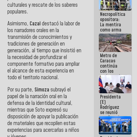
manejo de
culturales y rescate de los saberes
escombros
populares.
Necropolítica
en La Guaira
opositora:
Asimismo,
Cazal
destacó la labor de
La mentira
como arma
los narradores orales en la
contra el
transmisión de conocimientos y
Pueblo
tradiciones de generación en
generación, al tiempo que insistió en
Metro de
la necesidad de profundizar el
Caracas
componente formativo para ampliar
continúa
el alcance de esta experiencia en
con los
trabajos de
todo el territorio nacional.
mantenimiento
e inspección
Por su parte,
Simoza
subrayó el
en la Línea 2
papel de la narración oral en la
Presidenta
(E)
defensa de la identidad cultural,
Rodríguez
mientras que Soto expresó su
se reunió
disposición de apoyar la publicación
con Estado
Mayor
de materiales que recopilen estas
Eléctrico
experiencias para acercarlas a niños
para
y jóvenes.