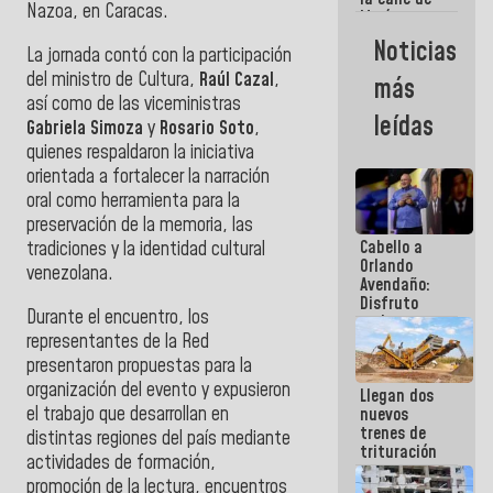
Nazoa, en Caracas.
María
Machado se
Noticias
La jornada contó con la participación
estrellaron
de frente
del ministro de Cultura,
Raúl Cazal
,
más
contra el
así como de las viceministras
Pueblo
leídas
Gabriela Simoza
y
Rosario Soto
,
quienes respaldaron la iniciativa
orientada a fortalecer la narración
oral como herramienta para la
preservación de la memoria, las
Cabello a
tradiciones y la identidad cultural
Orlando
venezolana.
Avendaño:
Disfruto
Durante el encuentro, los
cada vez
representantes de la Red
que escribes
porque lo
presentaron propuestas para la
que haces
organización del evento y expusieron
Llegan dos
es
el trabajo que desarrollan en
nuevos
embarrarla
trenes de
distintas regiones del país mediante
trituración
actividades de formación,
para
promoción de la lectura, encuentros
optimizar