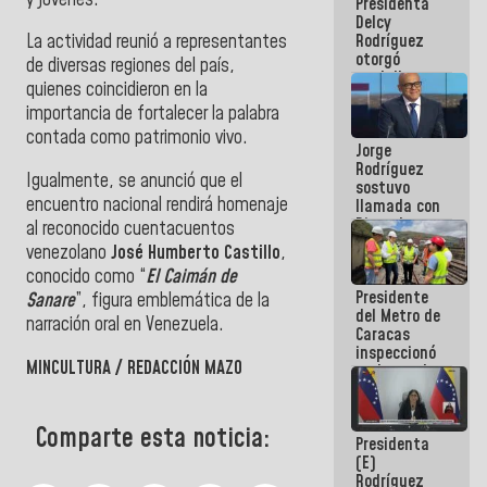
Presidenta
abordar
Delcy
planes de
Rodríguez
La actividad reunió a representantes
acción
otorgó
de diversas regiones del país,
medalla
quienes coincidieron en la
"Héroe de
importancia de fortalecer la palabra
Venezuela"
a servidores
contada como patrimonio vivo.
Jorge
públicos
Rodríguez
Igualmente, se anunció que el
sostuvo
encuentro nacional rendirá homenaje
llamada con
Dinorah
al reconocido cuentacuentos
Figuera y
venezolano
José Humberto Castillo
,
acuerdan
conocido como “
El Caimán de
primer
Presidente
encuentro
Sanare
”, figura emblemática de la
del Metro de
presencial
narración oral en Venezuela.
Caracas
para el
inspeccionó
diálogo
MINCULTURA / REDACCIÓN MAZO
trabajos de
rehabilitación
y
modernización
Comparte esta noticia:
Presidenta
de la vía
(E)
férrea
Rodríguez