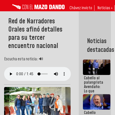
Chávez invicto
Noticias ↓
Red de Narradores
Orales afinó detalles
para su tercer
Noticias
encuentro nacional
destacadas
Escucha esta noticia: 🔊
Cabello al
palangrista
Avendaño:
Lo que
vayas a
escribir
hazlo hoy
por que no
Cabello
sabemos si