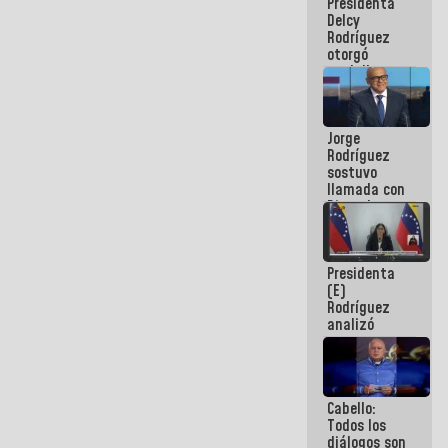
Presidenta
abordar
Delcy
planes de
Rodríguez
acción
otorgó
medalla
"Héroe de
Venezuela"
a servidores
Jorge
públicos
Rodríguez
sostuvo
llamada con
Dinorah
Figuera y
acuerdan
primer
Presidenta
encuentro
(E)
presencial
Rodríguez
para el
analizó
diálogo
junto a
gobernadores
planes de
recuperación
Cabello:
del Sistema
Todos los
Eléctrico
diálogos son
Nacional