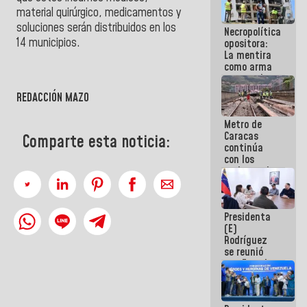
manejo de
material quirúrgico, medicamentos y
escombros
soluciones serán distribuidos en los
Necropolítica
en La Guaira
14 municipios.
opositora:
La mentira
como arma
contra el
Pueblo
REDACCIÓN MAZO
Metro de
Caracas
Comparte esta noticia:
continúa
con los
trabajos de
mantenimiento
e inspección
en la Línea 2
Presidenta
(E)
Rodríguez
se reunió
con Estado
Mayor
Eléctrico
para