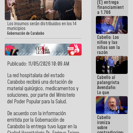
(E) entrega
Gobierno
financiamientos
Nacional
a 1.766
comerciantes
y
Los insumos serán distribuidos en los 14
emprendedores
municipios
afectados
Gobernación de Carabobo
Cabello: Los
por
niños y las
terremotos
niñas son la
razón
fundamental
de todo lo
Publicado: 11/05/2026 10:09 AM
que
estamos
La red hospitalaria del estado
Cabello al
haciendo
Carabobo
recibirá una dotación de
palangrista
Avendaño:
material quirúrgico, medicamentos y
Lo que
soluciones, por parte del
Ministerio
vayas a
del Poder Popular para la Salud
.
escribir
hazlo hoy
por que no
De acuerdo con la información
Cabello
sabemos si
emitida por la
Gobernación de
ironiza
la semana
Carabobo
la entrega tuvo lugar en la
sobre
que viene
contradicciones