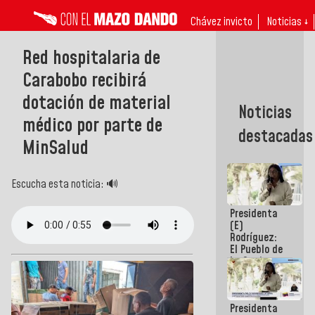
Chávez invicto
Noticias ↓
Red hospitalaria de
Carabobo recibirá
dotación de material
Noticias
médico por parte de
destacadas
MinSalud
Escucha esta noticia: 🔊
Presidenta
(E)
Rodríguez:
El Pueblo de
La Guaira
siempre
estará
acompañada
Presidenta
por el