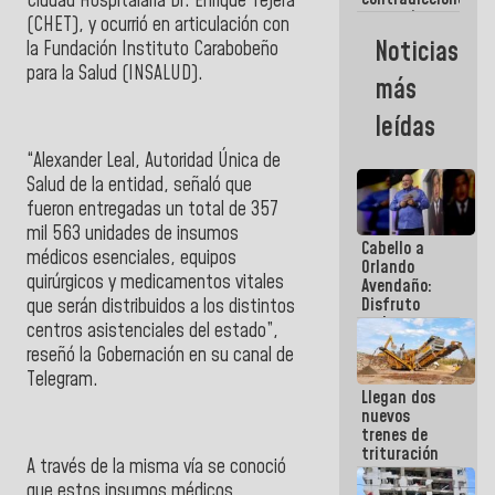
Ciudad Hospitalaria Dr. Enrique Tejera
hay
y mentiras
programa
(CHET), y ocurrió en articulación con
de María
Noticias
la
Fundación Instituto Carabobeño
Machado:
para la Salud
(INSALUD).
¡Créanle!
más
leídas
“Alexander Leal, Autoridad Única de
Salud de la entidad, señaló que
fueron entregadas un total de 357
mil 563 unidades de insumos
Cabello a
médicos esenciales, equipos
Orlando
quirúrgicos y medicamentos vitales
Avendaño:
Disfruto
que serán distribuidos a los distintos
cada vez
centros asistenciales del estado”,
que escribes
reseñó la
Gobernación
en su canal de
porque lo
Telegram
.
que haces
Llegan dos
es
nuevos
embarrarla
trenes de
trituración
A través de la misma vía se conoció
para
que estos insumos médicos,
optimizar