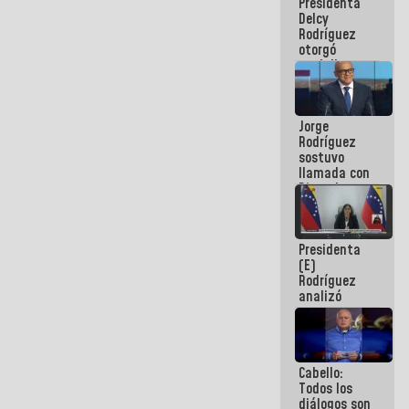
Presidenta
abordar
Delcy
planes de
Rodríguez
acción
otorgó
medalla
"Héroe de
Venezuela"
a servidores
Jorge
públicos
Rodríguez
sostuvo
llamada con
Dinorah
Figuera y
acuerdan
primer
Presidenta
encuentro
(E)
presencial
Rodríguez
para el
analizó
diálogo
junto a
gobernadores
planes de
recuperación
Cabello:
del Sistema
Todos los
Eléctrico
diálogos son
Nacional