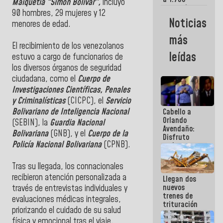
Maiquetía “Simón Bolívar”,
incluyó
comerciantes
90 hombres, 29 mujeres y 12
y
Noticias
menores de edad.
emprendedores
afectados
más
por
El recibimiento de los venezolanos
terremotos
leídas
estuvo a cargo de funcionarios de
los diversos órganos de seguridad
ciudadana, como el
Cuerpo de
Investigaciones Científicas, Penales
y Criminalísticas
(CICPC), el
Servicio
Bolivariano de Inteligencia Nacional
Cabello a
Orlando
(SEBIN), la
Guardia Nacional
Avendaño:
Bolivariana
(GNB), y el
Cuerpo de la
Disfruto
Policía Nacional Bolivariana
(CPNB).
cada vez
que escribes
porque lo
Tras su llegada, los connacionales
que haces
recibieron atención personalizada a
Llegan dos
es
nuevos
embarrarla
través de entrevistas individuales y
trenes de
evaluaciones médicas integrales,
trituración
priorizando el cuidado de su salud
para
física y emocional tras el viaje.
optimizar