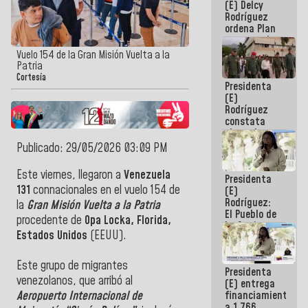
(E) Delcy
AmeriCup
Rodríguez
2027
ordena Plan
maestro de
desarrollo
Vuelo 154 de la Gran Misión Vuelta a la
logístico y
Patria
turístico
Cortesía
Presidenta
para La
(E)
Guaira
Rodríguez
constata
obras de
rehabilitación
Publicado: 29/05/2026 03:09 PM
de Escuela
Militar de
Este viernes, llegaron a
Venezuela
Presidenta
Mamo en La
131
connacionales en el vuelo 154 de
(E)
Guaira
Rodríguez:
la
Gran Misión Vuelta a la Patria
El Pueblo de
procedente de
Opa Locka, Florida,
La Guaira
Estados Unidos
(EEUU).
siempre
estará
acompañada
Este grupo de migrantes
Presidenta
por el
venezolanos, que arribó al
(E) entrega
Gobierno
financiamientos
Aeropuerto Internacional de
Nacional
a 1.766