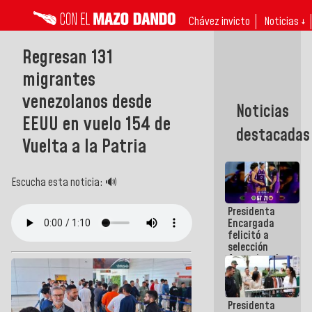
Chávez invicto
Noticias ↓
Regresan 131
migrantes
venezolanos desde
Noticias
EEUU en vuelo 154 de
destacadas
Vuelta a la Patria
Escucha esta noticia: 🔊
Presidenta
Encargada
felicitó a
selección
femenina de
baloncesto
por su
clasificación
Presidenta
a la