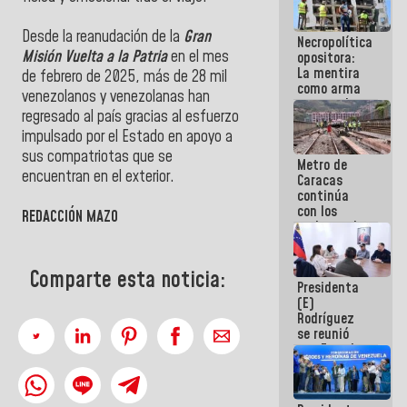
manejo de
escombros
Desde la reanudación de la
Gran
Necropolítica
en La Guaira
Misión Vuelta a la Patria
en el mes
opositora:
La mentira
de febrero de 2025, más de 28 mil
como arma
venezolanos y venezolanas han
contra el
regresado al país gracias al esfuerzo
Pueblo
impulsado por el Estado en apoyo a
sus compatriotas que se
Metro de
encuentran en el exterior.
Caracas
continúa
con los
REDACCIÓN MAZO
trabajos de
mantenimiento
e inspección
en la Línea 2
Comparte esta noticia:
Presidenta
(E)
Rodríguez
se reunió
con Estado
Mayor
Eléctrico
para