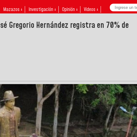
Mazazos ↓
Investigación ↓
Opinión ↓
Videos ↓
osé Gregorio Hernández registra en 70% de