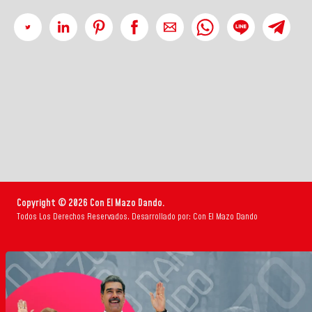
Copyright © 2026 Con El Mazo Dando.
Todos Los Derechos Reservados. Desarrollado por: Con El Mazo Dando