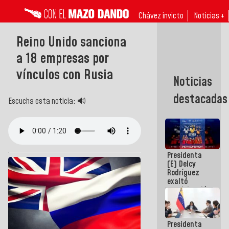
Chávez invicto
Noticias ↓
Reino Unido sanciona
a 18 empresas por
vínculos con Rusia
Noticias
destacadas
Escucha esta noticia: 🔊
Presidenta
(E) Delcy
Rodríguez
exaltó
participación
de
Venezuela
en Juegos
Presidenta
Centroamericanos