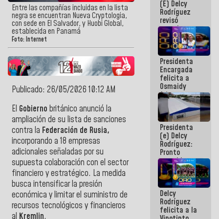
(E) Delcy
y del Caribe
Entre las compañías incluidas en la lista
Rodríguez
2026
negra se encuentran Nueva Cryptologia,
revisó
con sede en El Salvador, y Huobi Global,
agenda
establecida en Panamá
económica y
Foto: Internet
ejecución de
fondos de
Presidenta
emergencia
Encargada
post-sismos
felicita a
Osmaidy
Publicado: 26/05/2026 10:12 AM
Arias y
Giraly
El
Gobierno
británico anunció la
Marcano por
ampliación de su lista de sanciones
hacer
Presidenta
historia en
contra la
Federación de Rusia,
(e) Delcy
los
incorporando a 18 empresas
Rodríguez:
Centroamericanos
adicionales señaladas por su
Pronto
restableceremos
supuesta colaboración con el sector
las
financiero y estratégico. La medida
operaciones
busca intensificar la presión
en el
Delcy
Aeropuerto
económica y limitar el suministro de
Rodríguez
Internacional
recursos tecnológicos y financieros
felicita a la
de
al
Kremlin
.
Vinotinto