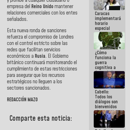
y prohíbe a cualquier ciudadano o
operaciones
empresa del
Reino Unido
mantener
en el
relaciones comerciales con los entes
Caracas
Aeropuerto
implementará
Internacional
señalados.
horario
de
especial
Maiquetía
Esta nueva ronda de sanciones
para
refuerza el compromiso de Londres
adaptarse
al plan de
con el control estricto sobre las
ahorro
redes que facilitan servicios
¿Cómo
energético
económicos a
Rusia
. El Gobierno
funciona la
británico continuará monitoreando el
guerra
cognitiva a
cumplimiento de estas restricciones
favor de la
para asegurar que los recursos
narrativa
estratégicos no lleguen a los
hegemónica?
(1)
sectores sancionados.
Cabello:
Todos los
REDACCIÓN MAZO
diálogos son
bienvenidos
siempre que
estén en el
Comparte esta noticia:
marco de la
Constitución