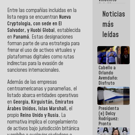
Maiquetía
Sub 20
campeona
Entre las compañías incluidas en la
Noticias
frente
lista negra se encuentran
Nueva
México Sub
más
Cryptologia, con sede en El
23 en los
Salvador, y Huobi Global
, establecida
Centroamericanos
leídas
en
Panamá
. Estas designaciones
forman parte de una estrategia para
frenar el uso de activos virtuales y
plataformas digitales como rutas
indirectas para la evasión de
Cabello a
sanciones internacionales.
Orlando
Avendaño:
Además de las empresas
Disfruto
cada vez
centroamericanas y panameñas, el
que escribes
listado abarca entidades operativas
porque lo
en
Georgia, Kirguistán, Emiratos
que haces
Árabes Unidos, Islas Marshall,
el
Presidenta
es
(e) Delcy
embarrarla
propio
Reino Unido y Rusia.
La
Rodríguez:
normativa implica el congelamiento
Pronto
de activos bajo jurisdicción británica
restableceremos
las