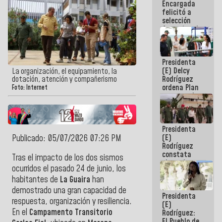
Encargada
de nuestra
felicitó a
América
selección
femenina de
baloncesto
por su
clasificación
Presidenta
a la
(E) Delcy
AmeriCup
La organización, el equipamiento, la
Rodríguez
dotación, atención y compañerismo
2027
ordena Plan
Foto: Internet
maestro de
desarrollo
logístico y
turístico
Presidenta
para La
(E)
Publicado: 05/07/2026 07:26 PM
Guaira
Rodríguez
constata
Tras el impacto de los dos sismos
obras de
ocurridos el pasado 24 de junio, los
rehabilitación
habitantes de
La Guaira
han
de Escuela
Militar de
demostrado una gran capacidad de
Presidenta
Mamo en La
respuesta, organización y resiliencia.
(E)
Guaira
En el
Campamento Transitorio
Rodríguez:
El Pueblo de