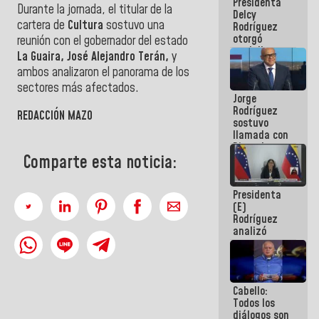
Presidenta
abordar
Durante la jornada, el titular de la
Delcy
planes de
cartera de
Cultura
sostuvo una
Rodríguez
acción
otorgó
reunión con el gobernador del estado
medalla
La Guaira, José Alejandro Terán,
y
"Héroe de
ambos analizaron el panorama de los
Venezuela"
sectores más afectados.
a servidores
Jorge
públicos
Rodríguez
REDACCIÓN MAZO
sostuvo
llamada con
Dinorah
Comparte esta noticia:
Figuera y
acuerdan
primer
Presidenta
encuentro
(E)
presencial
Rodríguez
para el
analizó
diálogo
junto a
gobernadores
planes de
recuperación
Cabello:
del Sistema
Todos los
Eléctrico
diálogos son
Nacional