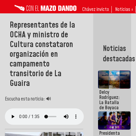
Chávez invicto
Noticias ↓
Representantes de la
OCHA y ministro de
Cultura constataron
Noticias
organización en
destacadas
campamento
transitorio de La
Guaira
Delcy
Rodríguez:
Escucha esta noticia: 🔊
La Batalla
de Boyaca
representa
un capítulo
decisivo en
la gesta
Presidenta
emancipadora