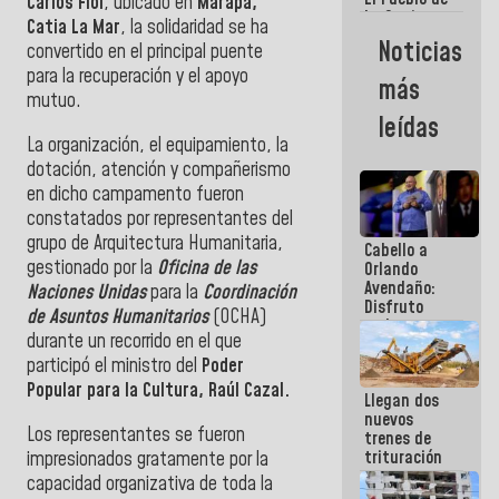
Carlos Fiol
, ubicado en
Marapa,
La Guaira
Catia La Mar
, la solidaridad se ha
siempre
Noticias
convertido en el principal puente
estará
acompañada
para la recuperación y el apoyo
más
por el
mutuo.
Gobierno
leídas
Nacional
La organización, el equipamiento, la
dotación, atención y compañerismo
en dicho campamento fueron
constatados por representantes del
grupo de Arquitectura Humanitaria,
Cabello a
gestionado por la
Oficina de las
Orlando
Avendaño:
Naciones Unidas
para la
Coordinación
Disfruto
de Asuntos Humanitarios
(OCHA)
cada vez
durante un recorrido en el que
que escribes
porque lo
participó el ministro del
Poder
que haces
Popular para la Cultura, Raúl Cazal.
Llegan dos
es
nuevos
embarrarla
Los representantes se fueron
trenes de
trituración
impresionados gratamente por la
para
capacidad organizativa de toda la
optimizar