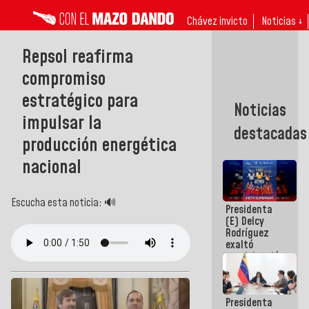
Chávez invicto
Noticias ↓
Repsol reafirma
compromiso
estratégico para
Noticias
impulsar la
destacadas
producción energética
nacional
Escucha esta noticia: 🔊
Presidenta
(E) Delcy
Rodríguez
exaltó
participación
de
Venezuela
en Juegos
Presidenta
Centroamericanos