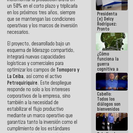
al plan de
un 50% en el corto plazo y triplicarla
ahorro
en los próximos tres años, siempre
Presidenta
energético
que se mantengan las condiciones
(e) Delcy
Rodríguez:
operativas y los marcos de inversión
Pronto
necesarios.
restableceremos
las
El proyecto, desarrollado bajo un
operaciones
en el
esquema de liderazgo compartido,
¿Cómo
Aeropuerto
integrará nuevas capacidades
funciona la
Internacional
logísticas y comerciales para
guerra
de
cognitiva a
Maiquetía
optimizar los campos de
Tomoporo y
favor de la
La Ceiba
, así como el activo
narrativa
Petroquiriquire
. Este despliegue
hegemónica?
(1)
responde no solo a los intereses
Cabello:
corporativos de la empresa, sino
Todos los
también a la necesidad de
diálogos son
estabilizar el flujo productivo
bienvenidos
siempre que
mediante un marco operativo que
estén en el
garantiza tanto la inversión como el
marco de la
cumplimiento de los estándares
Constitución