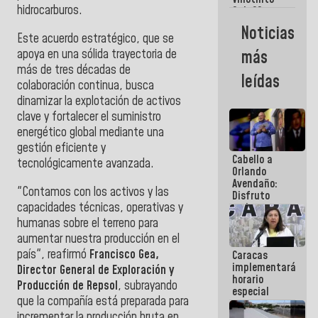
Maiquetía
hidrocarburos.
Sub 20
campeona
Noticias
frente
Este acuerdo estratégico, que se
México Sub
apoya en una sólida trayectoria de
más
23 en los
más de tres décadas de
Centroamericanos
leídas
colaboración continua, busca
dinamizar la explotación de activos
clave y fortalecer el suministro
energético global mediante una
gestión eficiente y
Cabello a
tecnológicamente avanzada.
Orlando
Avendaño:
"Contamos con los activos y las
Disfruto
capacidades técnicas, operativas y
cada vez
que escribes
humanas sobre el terreno para
porque lo
aumentar nuestra producción en el
que haces
país", reafirmó
Francisco Gea,
Caracas
es
implementará
embarrarla
Director General de Exploración y
horario
Producción de Repsol
, subrayando
especial
que la compañía está preparada para
para
adaptarse
incrementar la producción bruta en