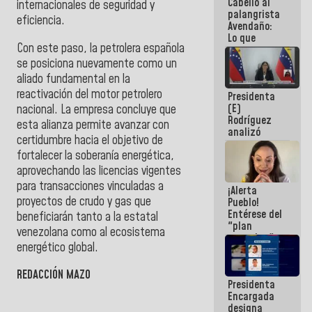
Cabello al
de la
internacionales de seguridad y
palangrista
República
eficiencia.
Avendaño:
Lo que
Con este paso, la petrolera española
vayas a
escribir
se posiciona nuevamente como un
hazlo hoy
aliado fundamental en la
por que no
reactivación del motor petrolero
Presidenta
sabemos si
(E)
nacional. La empresa concluye que
la semana
Rodríguez
que viene
esta alianza permite avanzar con
analizó
hay
certidumbre hacia el objetivo de
junto a
programa
fortalecer la soberanía energética,
gobernadores
planes de
aprovechando las licencias vigentes
recuperación
para transacciones vinculadas a
¡Alerta
del Sistema
proyectos de crudo y gas que
Pueblo!
Eléctrico
Entérese del
Nacional
beneficiarán tanto a la estatal
"plan
venezolana como al ecosistema
enjambre"
energético global.
de La Sayo
para
sabotear el
REDACCIÓN MAZO
Presidenta
diálogo y
Encargada
promover el
designa
caos