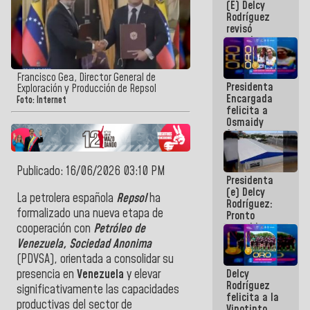
(E) Delcy
y del Caribe
Rodríguez
2026
revisó
agenda
económica y
ejecución de
fondos de
Francisco Gea, Director General de
Presidenta
emergencia
Exploración y Producción de Repsol
Encargada
post-sismos
Foto: Internet
felicita a
Osmaidy
Arias y
Giraly
Marcano por
hacer
Publicado: 16/06/2026 03:10 PM
Presidenta
historia en
(e) Delcy
los
La petrolera española
Repsol
ha
Rodríguez:
Centroamericanos
formalizado una nueva etapa de
Pronto
restableceremos
cooperación con
Petróleo de
las
Venezuela, Sociedad Anonima
operaciones
(PDVSA), orientada a consolidar su
en el
Delcy
presencia en
Venezuela
y elevar
Aeropuerto
Rodríguez
Internacional
significativamente las capacidades
felicita a la
de
productivas del sector de
Vinotinto