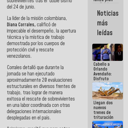
semana
sobrevivientes tras el doble sismo
crediticio
del 24 de junio.
con subsidio
Noticias
a Juntas de
La líder de la misión colombiana,
Condominio
más
Diana Corrales,
calificó de
impecable el desempeño, la apertura
leídas
técnica y la mística de trabajo
demostrada por los cuerpos de
protección civil y rescate
venezolanos.
Cabello a
Corrales detalló que durante la
Orlando
jornada se han ejecutado
Avendaño:
Disfruto
aproximadamente 20 evaluaciones
cada vez
estructurales en diversos frentes de
que escribes
trabajo, tras lograr de manera
porque lo
que haces
exitosa el rescate de sobrevivientes
Llegan dos
es
en una labor coordinada con otras
nuevos
embarrarla
delegaciones internacionales
trenes de
trituración
desplegadas en el país.
para
optimizar