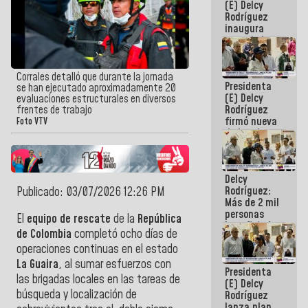
(E) Delcy
Rodríguez
inaugura
casa de los
Abuelos
Primavera
en Caracas
Corrales detalló que durante la jornada
Presidenta
se han ejecutado aproximadamente 20
(E) Delcy
evaluaciones estructurales en diversos
Rodríguez
frentes de trabajo
firmó nueva
Foto VTV
de Ley de
Arrendamiento
aprobada
por la AN
Delcy
Rodríguez:
Publicado: 03/07/2026 12:26 PM
Más de 2 mil
personas
El
equipo de rescate
de la
República
beneficiadas
de Colombia
completó ocho días de
con planes
operaciones continuas en el estado
para
atención de
La Guaira
, al sumar esfuerzos con
Presidenta
emergencia
las brigadas locales en las tareas de
(E) Delcy
sísmica en
búsqueda y localización de
Rodríguez
la última
lanza plan