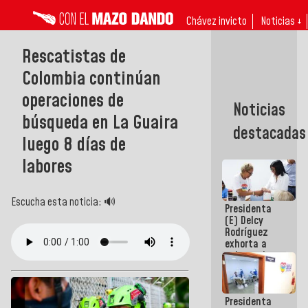
Chávez invicto
Noticias ↓
Rescatistas de
Colombia continúan
operaciones de
Noticias
búsqueda en La Guaira
destacadas
luego 8 días de
labores
Escucha esta noticia: 🔊
Presidenta
(E) Delcy
Rodríguez
exhorta a
gobernadores
y alcaldes a
edificar
casas para
Presidenta
abuelos