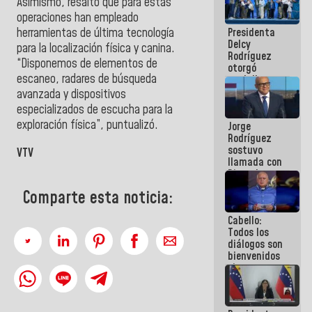
Asimismo, resaltó que para estas
manejo de
operaciones han empleado
escombros
Presidenta
herramientas de última tecnología
en La Guaira
Delcy
para la localización física y canina.
Rodríguez
“Disponemos de elementos de
otorgó
escaneo, radares de búsqueda
medalla
"Héroe de
avanzada y dispositivos
Venezuela"
especializados de escucha para la
a servidores
exploración física”, puntualizó.
Jorge
públicos
Rodríguez
sostuvo
VTV
llamada con
Dinorah
Figuera y
Comparte esta noticia:
acuerdan
primer
Cabello:
encuentro
Todos los
presencial
diálogos son
para el
bienvenidos
diálogo
siempre que
estén en el
marco de la
Constitución