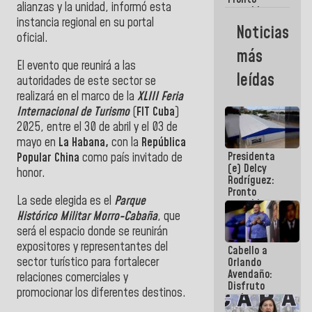
alianzas y la unidad,
informó esta
restableceremos
instancia regional en su portal
las
Noticias
operaciones
oficial.
en el
más
Aeropuerto
El evento que reunirá a las
Internacional
leídas
autoridades de este sector se
de
Maiquetía
realizará en el marco de la
XLIII Feria
Internacional de Turismo
(
FIT Cuba
)
2025, entre el 30 de abril y el 03 de
mayo en
La Habana,
con la
República
Presidenta
Popular China
como país invitado de
(e) Delcy
honor.
Rodríguez:
Pronto
La sede elegida es el
Parque
restableceremos
Histórico Militar Morro-Cabaña
, que
las
operaciones
será el espacio donde se reunirán
en el
expositores y representantes del
Cabello a
Aeropuerto
sector turístico para fortalecer
Orlando
Internacional
Avendaño:
de
relaciones comerciales y
Disfruto
Maiquetía
promocionar los diferentes destinos.
cada vez
que escribes