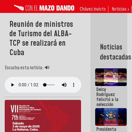
Chávez invicto
Noticias ↓
Reunión de ministros
de Turismo del ALBA-
TCP se realizará en
Noticias
Cuba
destacadas
Escucha esta noticia: 🔊
Delcy
Rodríguez
felicitó a la
selección
nacional
masculina
de voleibol
campeona
Presidenta
de la Copa