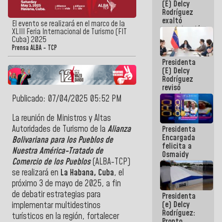
(E) Delcy
Panamericana
Rodríguez
Sub-17
exaltó
El evento se realizará en el marco de la
participación
XLIII Feria Internacional de Turismo (FIT
de
Cuba) 2025
Venezuela
Prensa ALBA - TCP
en Juegos
Presidenta
Centroamericanos
(E) Delcy
y del Caribe
Rodríguez
2026
revisó
agenda
Publicado: 07/04/2025 05:52 PM
económica y
ejecución de
La reunión de Ministros y Altas
fondos de
Autoridades de Turismo de la
Alianza
Presidenta
emergencia
Encargada
post-sismos
Bolivariana para los Pueblos de
felicita a
Nuestra América-Tratado de
Osmaidy
Comercio de los Pueblos
(ALBA-TCP)
Arias y
Giraly
se realizará en
La Habana, Cuba
, el
Marcano por
próximo 3 de mayo de 2025, a fin
hacer
de
debatir estrategias para
Presidenta
historia en
(e) Delcy
los
implementar multidestinos
Rodríguez:
Centroamericanos
turísticos en la región, fortalecer
Pronto