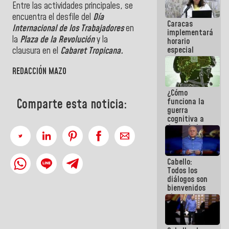
Entre las actividades principales, se
porque lo
que haces
encuentra el desfile del
Día
Caracas
es
Internacional de los Trabajadores
en
implementará
embarrarla
la
Plaza de la Revolución
y la
horario
especial
clausura en el
Cabaret Tropicana.
para
adaptarse
REDACCIÓN MAZO
al plan de
ahorro
¿Cómo
energético
funciona la
Comparte esta noticia:
guerra
cognitiva a
favor de la
narrativa
hegemónica?
(1)
Cabello:
Todos los
diálogos son
bienvenidos
siempre que
estén en el
marco de la
Constitución