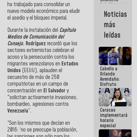
Maiquetía
ha trabajado para consolidar un
Sub 20
campeona
nuevo modelo económico para eludir
Noticias
frente
el asedio y el bloqueo imperial.
México Sub
más
23 en los
Durante la instalación del
Capítulo
Centroamericanos
leídas
Medios de Comunicación del
Consejo
,
Rodríguez
recordó que los
sectores extremistas celebran el
acoso y la persecución contra los
migrantes venezolanos en
Estados
Cabello a
Unidos
(EEUU), aplauden el
Orlando
secuestro de más de 250
Avendaño:
compatriotas en un campo de
Disfruto
cada vez
concentración en
El Salvador
y
que escribes
"solicitan activamente invasiones,
porque lo
bombardeo, agresiones contra
que haces
Caracas
es
Venezuela
”.
implementará
embarrarla
horario
“Son los mismos que decían en
especial
2016: ‘no se preocupe la población,
para
adaptarse
las sanciones son sólo para los