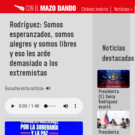
Chávez invicto
Noticias ↓
Rodríguez: Somos
esperanzados, somos
alegres y somos libres
Noticias
y eso les arde
destacadas
demasiado a los
extremistas
Escucha esta noticia: 🔊
Presidenta
(E) Delcy
Rodríguez
exaltó
participación
de
Venezuela
en Juegos
Presidenta
Centroamericanos