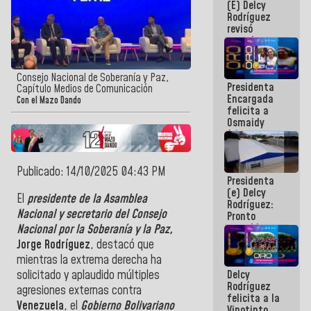
(E) Delcy
y del Caribe
Rodríguez
2026
revisó
agenda
económica y
ejecución de
fondos de
Consejo Nacional de Soberanía y Paz,
Presidenta
emergencia
Capítulo Medios de Comunicación
Encargada
post-sismos
Con el Mazo Dando
felicita a
Osmaidy
Arias y
Giraly
Marcano por
hacer
Publicado: 14/10/2025 04:43 PM
Presidenta
historia en
(e) Delcy
los
El
presidente de la Asamblea
Rodríguez:
Centroamericanos
Nacional y secretario del Consejo
Pronto
restableceremos
Nacional por la Soberanía y la Paz,
las
Jorge Rodríguez
, destacó que
operaciones
mientras la extrema derecha ha
en el
Delcy
solicitado y aplaudido múltiples
Aeropuerto
Rodríguez
Internacional
agresiones externas contra
felicita a la
de
Venezuela
, el
Gobierno Bolivariano
Vinotinto