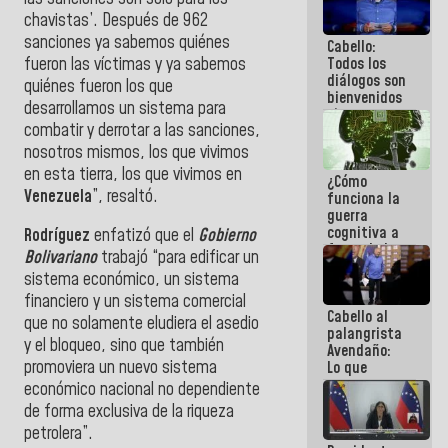
al plan de
chavistas’. Después de 962
ahorro
sanciones ya sabemos quiénes
Cabello:
energético
fueron las víctimas y ya sabemos
Todos los
diálogos son
quiénes fueron los que
bienvenidos
desarrollamos un sistema para
siempre que
combatir y derrotar a las sanciones,
estén en el
marco de la
nosotros mismos, los que vivimos
Constitución
en esta tierra, los que vivimos en
¿Cómo
de la
Venezuela
”, resaltó.
funciona la
República
guerra
cognitiva a
Rodríguez
enfatizó que el
Gobierno
favor de la
Bolivariano
trabajó “para edificar un
narrativa
sistema económico, un sistema
hegemónica?
(1)
financiero y un sistema comercial
Cabello al
que no solamente eludiera el asedio
palangrista
y el bloqueo, sino que también
Avendaño:
promoviera un nuevo sistema
Lo que
vayas a
económico nacional no dependiente
escribir
de forma exclusiva de la riqueza
hazlo hoy
petrolera”.
por que no