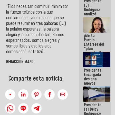
Presidenta
sabemos si
(E)
la semana
“Ellos necesitan disminuir, minimizar
Rodríguez
que viene
la fuerza telúrica con la que
analizó
hay
contamos los venezolanos que se
junto a
programa
gobernadores
puede resumir en tres palabras (...)
planes de
la palabra esperanza, la palabra
recuperación
alegría y la palabra libertad. Somos
¡Alerta
del Sistema
Pueblo!
esperanzados, somos alegres y
Eléctrico
Entérese del
Nacional
somos libres y eso les arde
"plan
demasiado”, enfatizó.
enjambre"
de La Sayo
REDACCIÓN MAZO
para
sabotear el
Presidenta
diálogo y
Encargada
promover el
Comparte esta noticia:
designa
caos
nuevos
titulares en
el
Viceministerio
de Energía
Presidenta
Eléctrica y
(e) Delcy
CORPOELEC
Rodríguez: