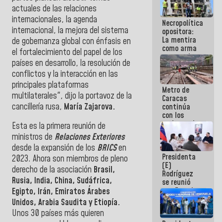
manejo de
actuales de las relaciones
escombros
internacionales, la agenda
Necropolítica
en La Guaira
internacional, la mejora del sistema
opositora:
La mentira
de gobernanza global con énfasis en
como arma
el fortalecimiento del papel de los
contra el
países en desarrollo, la resolución de
Pueblo
conflictos y la interacción en las
principales plataformas
Metro de
multilaterales", dijo la portavoz de la
Caracas
cancillería rusa,
María Zajarova.
continúa
con los
trabajos de
Esta es la primera reunión de
mantenimiento
ministros de
Relaciones Exteriores
e inspección
desde la expansión de los
BRICS
en
en la Línea 2
Presidenta
2023. Ahora son miembros de pleno
(E)
derecho de la asociación
Brasil,
Rodríguez
Rusia, India, China, Sudáfrica,
se reunió
con Estado
Egipto, Irán, Emiratos Árabes
Mayor
Unidos, Arabia Saudita y Etiopía.
Eléctrico
Unos 30 países más quieren
para