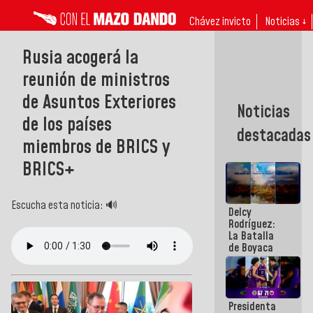
Chávez invicto
Noticias ↓
Rusia acogerá la
reunión de ministros
de Asuntos Exteriores
Noticias
de los países
destacadas
miembros de BRICS y
BRICS+
Escucha esta noticia: 🔊
Delcy
Rodríguez:
La Batalla
de Boyaca
representa
un capítulo
decisivo en
la gesta
Presidenta
emancipadora