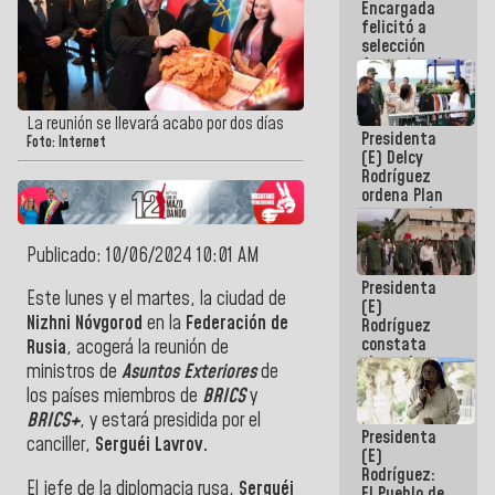
Encargada
de nuestra
felicitó a
América
selección
femenina de
baloncesto
por su
clasificación
La reunión se llevará acabo por dos días
Presidenta
a la
Foto: Internet
(E) Delcy
AmeriCup
Rodríguez
2027
ordena Plan
maestro de
desarrollo
logístico y
Publicado: 10/06/2024 10:01 AM
turístico
Presidenta
para La
Este lunes y el martes, la ciudad de
(E)
Guaira
Nizhni Nóvgorod
en la
Federación de
Rodríguez
constata
Rusia
, acogerá la reunión de
obras de
ministros de
Asuntos Exteriores
de
rehabilitación
los países miembros de
BRICS
y
de Escuela
Militar de
BRICS+
, y estará presidida por el
Presidenta
Mamo en La
canciller,
Serguéi Lavrov.
(E)
Guaira
Rodríguez:
El jefe de la diplomacia rusa,
Serguéi
El Pueblo de