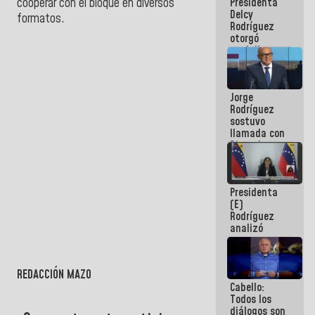
Presidenta
cooperar con el bloque en diversos
abordar
Delcy
planes de
formatos.
Rodríguez
acción
otorgó
medalla
"Héroe de
Venezuela"
a servidores
Jorge
públicos
Rodríguez
sostuvo
llamada con
Dinorah
Figuera y
acuerdan
primer
Presidenta
encuentro
(E)
presencial
Rodríguez
para el
analizó
diálogo
junto a
gobernadores
planes de
REDACCIÓN MAZO
recuperación
Cabello:
del Sistema
Todos los
Eléctrico
diálogos son
Nacional