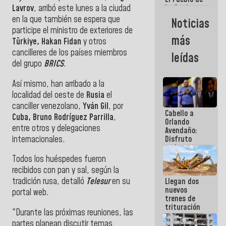
Lavrov
, arribó este lunes a la ciudad
La Guaira
siempre
en la que también se espera que
Noticias
estará
participe el ministro de exteriores de
acompañada
más
Türkiye, Hakan Fidan
y otros
por el
Gobierno
cancilleres de los países miembros
leídas
Nacional
del grupo
BRICS
.
Así mismo, han arribado a la
localidad del oeste de
Rusia
el
canciller venezolano,
Yván Gil
, por
Cabello a
Cuba, Bruno Rodríguez Parrilla
,
Orlando
entre otros y delegaciones
Avendaño:
internacionales.
Disfruto
cada vez
que escribes
Todos los huéspedes fueron
porque lo
recibidos con pan y sal, según la
que haces
tradición rusa, detalló
Telesur
en su
Llegan dos
es
nuevos
embarrarla
portal web.
trenes de
trituración
"Durante las próximas reuniones, las
para
partes planean discutir temas
optimizar