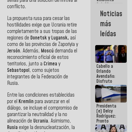
Maiquetía
serias para una solución definitiva al
Sub 20
conflicto.
campeona
Noticias
frente
La propuesta rusa para cesar las
México Sub
más
hostilidades exige que Ucrania retire
23 en los
Centroamericanos
completamente a sus tropas de las
leídas
regiones de
Donetsk y Lugansk,
así
como de las provincias de Zaporiyia y
Jersón
. Además,
Moscú
demanda el
reconocimiento oficial de estos
territorios, junto a
Crimea
y
Cabello a
Sebastopol
, como sujetos
Orlando
Avendaño:
integrantes de la Federación de
Disfruto
Rusia.
cada vez
que escribes
Entre las condiciones establecidas
porque lo
por el
Kremlin
para avanzar en el
que haces
Presidenta
es
diálogo, se incluye el compromiso de
(e) Delcy
embarrarla
garantizar la neutralidad y la no
Rodríguez:
alineación de
Ucrania
. Asimismo,
Pronto
restableceremos
Rusia
exige la desnuclearización, la
las