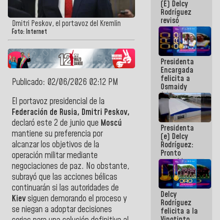
(E) Delcy
y del Caribe
Rodríguez
2026
revisó
Dmitri Peskov, el portavoz del Kremlin
agenda
Foto: Internet
económica y
ejecución de
fondos de
Presidenta
emergencia
Encargada
post-sismos
felicita a
Publicado: 02/06/2026 02:12 PM
Osmaidy
Arias y
El portavoz presidencial de la
Giraly
Marcano por
Federación de Rusia, Dmitri Peskov,
hacer
declaró este 2 de junio que
Moscú
Presidenta
historia en
mantiene su preferencia por
(e) Delcy
los
alcanzar los objetivos de la
Rodríguez:
Centroamericanos
Pronto
operación militar mediante
restableceremos
negociaciones de paz. No obstante,
las
subrayó que las acciones bélicas
operaciones
en el
continuarán si las autoridades de
Delcy
Aeropuerto
Kiev
siguen demorando el proceso y
Rodríguez
Internacional
se niegan a adoptar decisiones
felicita a la
de
Vinotinto