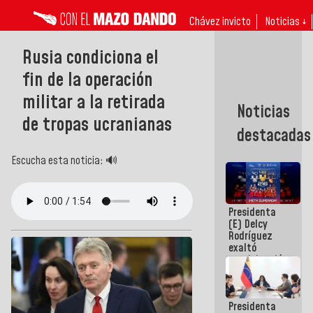
Chávez invicto
Noticias ↓
Rusia condiciona el
fin de la operación
militar a la retirada
Noticias
de tropas ucranianas
destacadas
Escucha esta noticia: 🔊
Presidenta
(E) Delcy
Rodríguez
exaltó
participación
de
Venezuela
en Juegos
Presidenta
Centroamericanos