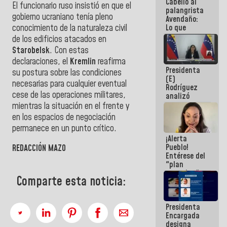
Cabello al
de la
El funcionario ruso insistió en que el
palangrista
República
gobierno ucraniano tenía pleno
Avendaño:
conocimiento de la naturaleza civil
Lo que
vayas a
de los edificios atacados en
escribir
Starobelsk
. Con estas
hazlo hoy
declaraciones, el
Kremlin
reafirma
por que no
Presidenta
sabemos si
su postura sobre las condiciones
(E)
la semana
necesarias para cualquier eventual
Rodríguez
que viene
cese de las operaciones militares,
analizó
hay
junto a
programa
mientras la situación en el frente y
gobernadores
en los espacios de negociación
planes de
permanece en un punto crítico.
recuperación
¡Alerta
del Sistema
Pueblo!
Eléctrico
REDACCIÓN MAZO
Entérese del
Nacional
"plan
enjambre"
Comparte esta noticia:
de La Sayo
para
sabotear el
Presidenta
diálogo y
Encargada
promover el
designa
caos