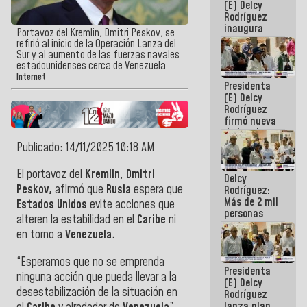
(E) Delcy
Rodríguez
inaugura
Portavoz del Kremlin, Dmitri Peskov, se
casa de los
refirió al inicio de la Operación Lanza del
Abuelos
Sur y al aumento de las fuerzas navales
Primavera
estadounidenses cerca de Venezuela
en Caracas
Internet
Presidenta
(E) Delcy
Rodríguez
firmó nueva
de Ley de
Arrendamiento
Publicado: 14/11/2025 10:18 AM
aprobada
por la AN
El portavoz del
Kremlin
,
Dmitri
Delcy
Peskov,
afirmó que
Rusia
espera que
Rodríguez:
Más de 2 mil
Estados Unidos
evite acciones que
personas
alteren la estabilidad en el
Caribe
ni
beneficiadas
en torno a
Venezuela
.
con planes
para
atención de
“Esperamos que no se emprenda
Presidenta
emergencia
ninguna acción que pueda llevar a la
(E) Delcy
sísmica en
desestabilización de la situación en
Rodríguez
la última
lanza plan