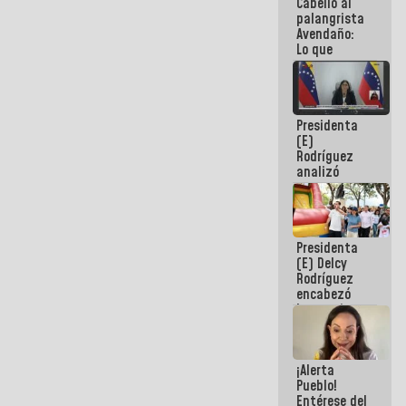
Cabello al
de la
palangrista
República
Avendaño:
Lo que
vayas a
escribir
hazlo hoy
por que no
Presidenta
sabemos si
(E)
la semana
Rodríguez
que viene
analizó
hay
junto a
programa
gobernadores
planes de
recuperación
Presidenta
del Sistema
(E) Delcy
Eléctrico
Rodríguez
Nacional
encabezó
lanzamiento
del Plan
Nacional de
Recreación
¡Alerta
Vacacional
Pueblo!
Entérese del