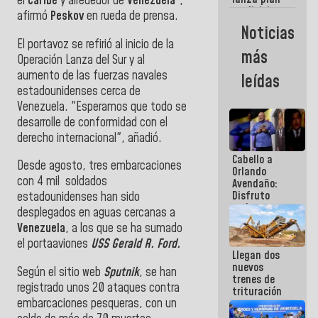
el
Caribe
y alrededor de
Venezuela
”,
semana
crediticio
afirmó
Peskov
en rueda de prensa.
con subsidio
Noticias
a Juntas de
El portavoz se refirió al inicio de la
Condominio
más
Operación Lanza del Sur y al
aumento de las fuerzas navales
leídas
estadounidenses cerca de
Venezuela. "Esperamos que todo se
desarrolle de conformidad con el
derecho internacional", añadió.
Cabello a
Desde agosto, tres embarcaciones
Orlando
con 4 mil soldados
Avendaño:
Disfruto
estadounidenses han sido
cada vez
desplegados en aguas cercanas a
que escribes
Venezuela
, a los que se ha sumado
porque lo
el portaaviones
USS Gerald R. Ford.
que haces
Llegan dos
es
nuevos
embarrarla
Según el sitio web
Sputnik
, se han
trenes de
registrado unos 20 ataques contra
trituración
embarcaciones pesqueras, con un
para
optimizar