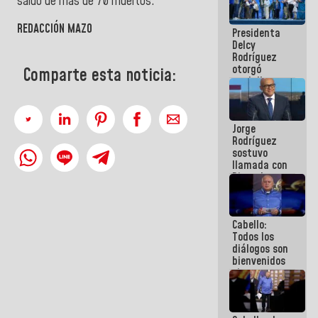
saldo de más de 70 muertos.
manejo de
escombros
REDACCIÓN MAZO
Presidenta
en La Guaira
Delcy
Rodríguez
otorgó
Comparte esta noticia:
medalla
"Héroe de
Venezuela"
a servidores
Jorge
públicos
Rodríguez
sostuvo
llamada con
Dinorah
Figuera y
acuerdan
primer
Cabello:
encuentro
Todos los
presencial
diálogos son
para el
bienvenidos
diálogo
siempre que
estén en el
marco de la
Constitución