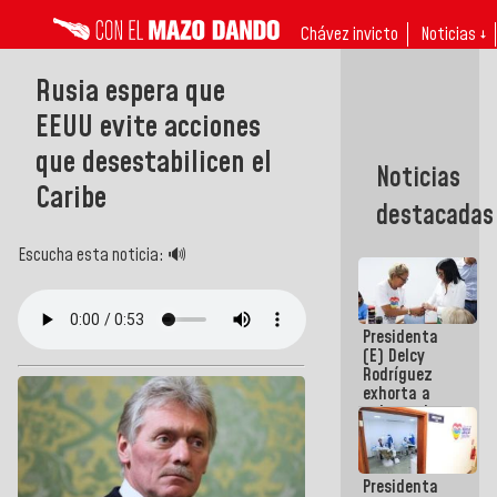
Chávez invicto
Noticias ↓
Rusia espera que
EEUU evite acciones
que desestabilicen el
Noticias
Caribe
destacadas
Escucha esta noticia: 🔊
Presidenta
(E) Delcy
Rodríguez
exhorta a
gobernadores
y alcaldes a
edificar
casas para
Presidenta
abuelos