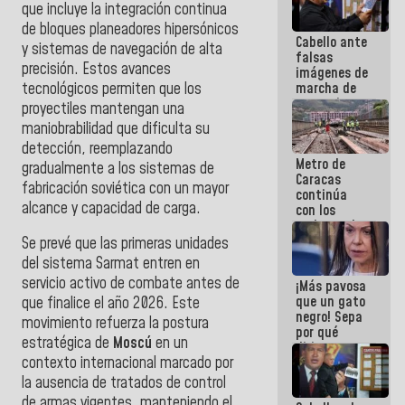
que incluye la integración continua
de bloques planeadores hipersónicos
Cabello ante
y sistemas de navegación de alta
falsas
precisión. Estos avances
imágenes de
tecnológicos permiten que los
marcha de
extremistas:
proyectiles mantengan una
Son unos
maniobrabilidad que dificulta su
coberos,
detección, reemplazando
viven de la
Metro de
mentira
gradualmente a los sistemas de
Caracas
fabricación soviética con un mayor
continúa
alcance y capacidad de carga.
con los
trabajos de
mantenimiento
Se prevé que las primeras unidades
e inspección
del sistema Sarmat entren en
en la Línea 2
servicio activo de combate antes de
¡Más pavosa
que un gato
que finalice el año 2026. Este
negro! Sepa
movimiento refuerza la postura
por qué
estratégica de
Moscú
en un
dirigentes
contexto internacional marcado por
opositores
se
la ausencia de tratados de control
desmarcan
de armas vigentes, manteniendo el