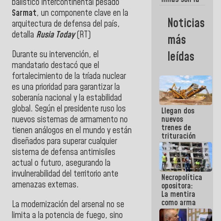
balístico intercontinental pesado
razon
Sarmat
, un componente clave en la
fundamental
Noticias
arquitectura de defensa del país,
de lo que
estamos
detalla
Rusia Today
(RT)
más
haciendo
Durante su intervención, el
leídas
mandatario destacó que el
fortalecimiento de la tríada nuclear
es una prioridad para garantizar la
soberanía nacional y la estabilidad
global. Según el presidente ruso los
Llegan dos
nuevos sistemas de armamento no
nuevos
trenes de
tienen análogos en el mundo y están
trituración
diseñados para superar cualquier
para
sistema de defensa antimisiles
optimizar
manejo de
actual o futuro, asegurando la
escombros
invulnerabilidad del territorio ante
Necropolítica
en La Guaira
amenazas externas.
opositora:
La mentira
como arma
La modernización del arsenal no se
contra el
limita a la potencia de fuego, sino
Pueblo