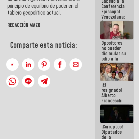
Cabello a la
de La Sayo
principio de equilibrio de poder en el
Conferencia
Episcopal
tablero geopolítico actual.
Venezolana:
Son unos
REDACCIÓN MAZO
inmorales,
ni una
botella de
Opositores
agua han
Comparte esta noticia:
no pueden
llevado
disimular su
odio a la
paz del
pueblo
¡El
resignado!
Alberto
Franceschi
muestra su
frustración
ante
burguesía
¡Corruptos!
de siempre
Diputados
de la