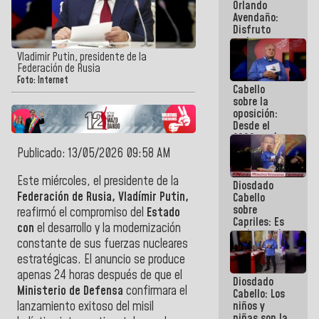
Orlando
de
Avendaño:
Venezuela
Disfruto
cada vez
que escribes
Vladimir Putin, presidente de la
porque lo
Federación de Rusia
que haces
Foto: Internet
Cabello
es
sobre la
embarrarla
oposición:
Desde el
2002 están
intentando
Publicado: 13/05/2026 09:58 AM
quemar el
país ante la
Este miércoles, el presidente de la
Diosdado
ausencia de
Federación de Rusia, Vladímir Putin,
Cabello
políticos
sobre
verdaderos
reafirmó el compromiso del
Estado
Capriles: Es
con
el desarrollo y la modernización
un inmoral
constante de sus fuerzas nucleares
de la
política
estratégicas. El anuncio se produce
apenas 24 horas después de que el
Diosdado
Ministerio de Defensa
confirmara el
Cabello: Los
niños y
lanzamiento exitoso del misil
niñas son la