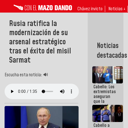
Chávez invicto
Noticias ↓
Rusia ratifica la
modernización de su
arsenal estratégico
Noticias
tras el éxito del misil
destacadas
Sarmat
Escucha esta noticia: 🔊
Cabello: Los
extremistas
aseguran
que la
oposición
actual es la
más
dividida de
Cabello a
la historia