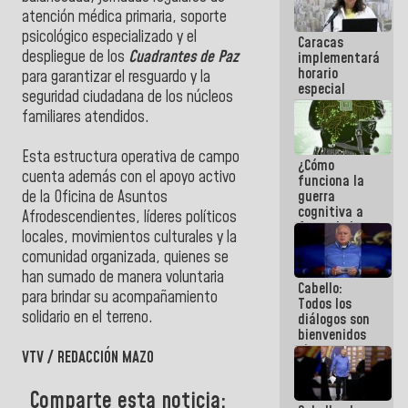
operaciones
atención médica primaria, soporte
en el
psicológico especializado y el
Caracas
Aeropuerto
despliegue de los
Cuadrantes de Paz
implementará
Internacional
horario
de
para garantizar el resguardo y la
especial
Maiquetía
seguridad ciudadana de los núcleos
para
familiares atendidos.
adaptarse
al plan de
ahorro
Esta estructura operativa de campo
¿Cómo
energético
cuenta además con el apoyo activo
funciona la
guerra
de la Oficina de Asuntos
cognitiva a
Afrodescendientes, líderes políticos
favor de la
locales, movimientos culturales y la
narrativa
comunidad organizada, quienes se
hegemónica?
(1)
han sumado de manera voluntaria
Cabello:
para brindar su acompañamiento
Todos los
solidario en el terreno.
diálogos son
bienvenidos
siempre que
VTV / REDACCIÓN MAZO
estén en el
marco de la
Comparte esta noticia:
Constitución