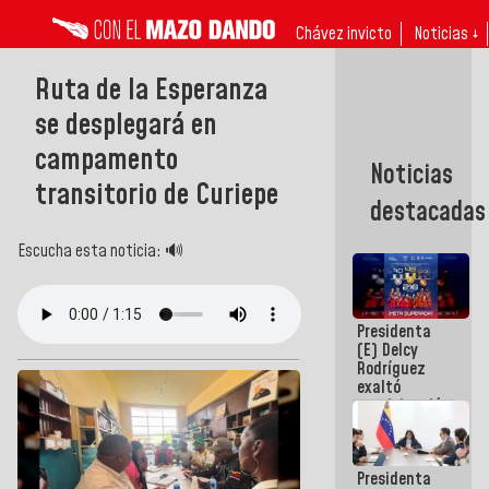
Chávez invicto
Noticias ↓
Ruta de la Esperanza
se desplegará en
campamento
Noticias
transitorio de Curiepe
destacadas
Escucha esta noticia: 🔊
Presidenta
(E) Delcy
Rodríguez
exaltó
participación
de
Venezuela
en Juegos
Presidenta
Centroamericanos