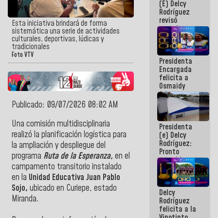
(E) Delcy
y del Caribe
Rodríguez
2026
revisó
Esta iniciativa brindará de forma
agenda
sistemática una serie de actividades
económica y
culturales, deportivas, lúdicas y
ejecución de
tradicionales
fondos de
Foto VTV
Presidenta
emergencia
Encargada
post-sismos
felicita a
Osmaidy
Arias y
Giraly
Publicado: 09/07/2026 08:02 AM
Marcano por
hacer
Una comisión multidisciplinaria
Presidenta
historia en
realizó la planificación logística para
(e) Delcy
los
Rodríguez:
Centroamericanos
la ampliación y despliegue del
Pronto
programa
Ruta de la Esperanza,
en el
restableceremos
campamento transitorio instalado
las
operaciones
en la
Unidad Educativa Juan Pablo
en el
Sojo,
ubicado en Curiepe, estado
Delcy
Aeropuerto
Miranda.
Rodríguez
Internacional
felicita a la
de
Vinotinto