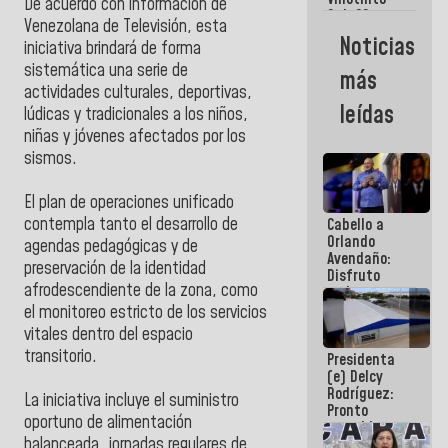
Maiquetía
De acuerdo con información de
Sub 20
Venezolana de Televisión, esta
campeona
Noticias
iniciativa brindará de forma
frente
México Sub
sistemática una serie de
más
23 en los
actividades culturales, deportivas,
Centroamericanos
leídas
lúdicas y tradicionales a los niños,
niñas y jóvenes afectados por los
sismos.
El plan de operaciones unificado
contempla tanto el desarrollo de
Cabello a
Orlando
agendas pedagógicas y de
Avendaño:
preservación de la identidad
Disfruto
afrodescendiente de la zona, como
cada vez
que escribes
el monitoreo estricto de los servicios
porque lo
vitales dentro del espacio
que haces
transitorio.
Presidenta
es
(e) Delcy
embarrarla
Rodríguez:
La iniciativa incluye el suministro
Pronto
oportuno de alimentación
restableceremos
balanceada, jornadas regulares de
las