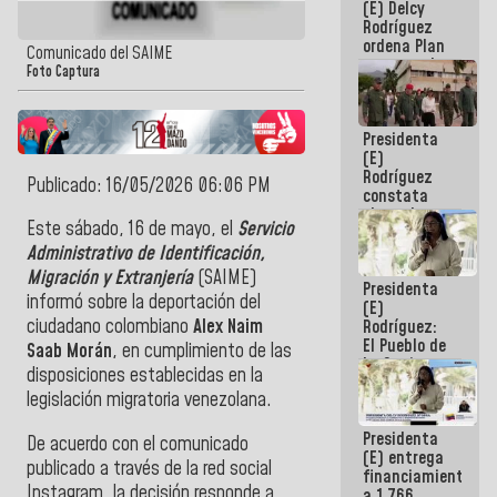
(E) Delcy
AmeriCup
Rodríguez
2027
ordena Plan
Comunicado del SAIME
maestro de
Foto Captura
desarrollo
logístico y
turístico
Presidenta
para La
(E)
Guaira
Rodríguez
Publicado: 16/05/2026 06:06 PM
constata
obras de
Este sábado, 16 de mayo, el
Servicio
rehabilitación
de Escuela
Administrativo de Identificación,
Militar de
Migración y Extranjería
(SAIME)
Presidenta
Mamo en La
informó sobre la deportación del
(E)
Guaira
ciudadano colombiano
Alex Naim
Rodríguez:
El Pueblo de
Saab Morán
, en cumplimiento de las
La Guaira
disposiciones establecidas en la
siempre
legislación migratoria venezolana.
estará
acompañada
Presidenta
por el
De acuerdo con el comunicado
(E) entrega
Gobierno
publicado a través de la red social
financiamientos
Nacional
Instagram, la decisión responde a
a 1.766