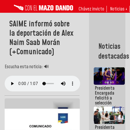
Chávez invicto
Noticias ↓
SAIME informó sobre
la deportación de Alex
Naim Saab Morán
Noticias
(+Comunicado)
destacadas
Escucha esta noticia: 🔊
Presidenta
Encargada
felicitó a
selección
femenina de
baloncesto
por su
clasificación
Presidenta
a la