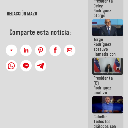
Presidenta
abordar
Delcy
planes de
Rodríguez
acción
REDACCIÓN MAZO
otorgó
medalla
"Héroe de
Venezuela"
Comparte esta noticia:
a servidores
Jorge
públicos
Rodríguez
sostuvo
llamada con
Dinorah
Figuera y
acuerdan
primer
Presidenta
encuentro
(E)
presencial
Rodríguez
para el
analizó
diálogo
junto a
gobernadores
planes de
recuperación
Cabello:
del Sistema
Todos los
Eléctrico
diálogos son
Nacional