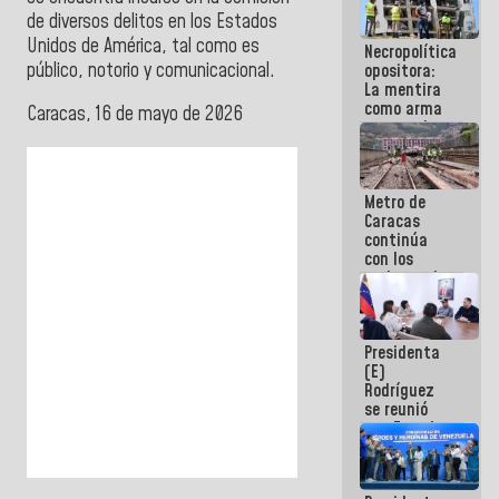
manejo de
de diversos delitos en los Estados
escombros
Unidos de América, tal como es
Necropolítica
en La Guaira
público, notorio y comunicacional.
opositora:
La mentira
como arma
Caracas, 16 de mayo de 2026
contra el
Pueblo
Metro de
Caracas
continúa
con los
trabajos de
mantenimiento
e inspección
en la Línea 2
Presidenta
(E)
Rodríguez
se reunió
con Estado
Mayor
Eléctrico
para