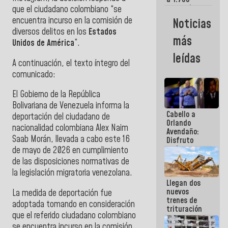
comerciantes
que el ciudadano colombiano “se
y
encuentra incurso en la comisión de
Noticias
emprendedores
diversos delitos en los
Estados
afectados
más
Unidos de América
”.
por
terremotos
leídas
A continuación, el texto íntegro del
comunicado:
El Gobierno de la República
Bolivariana de Venezuela informa la
Cabello a
deportación del ciudadano de
Orlando
nacionalidad colombiana Alex Naim
Avendaño:
Saab Morán, llevada a cabo este 16
Disfruto
cada vez
de mayo de 2026 en cumplimiento
que escribes
de las disposiciones normativas de
porque lo
la legislación migratoria venezolana.
que haces
Llegan dos
es
nuevos
embarrarla
La medida de deportación fue
trenes de
adoptada tomando en consideración
trituración
que el referido ciudadano colombiano
para
se encuentra incurso en la comisión
optimizar