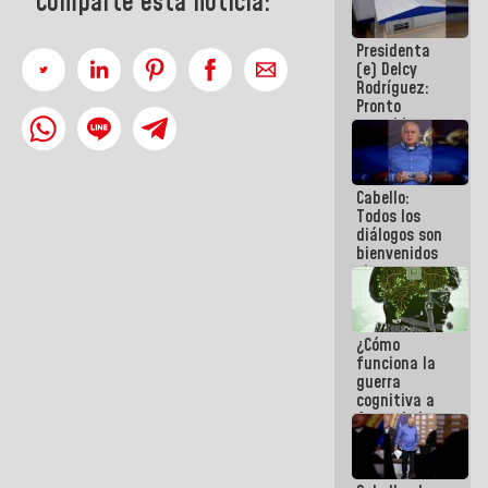
Comparte esta noticia:
al plan de
ahorro
Presidenta
energético
(e) Delcy
Rodríguez:
Pronto
restableceremos
las
operaciones
en el
Cabello:
Aeropuerto
Todos los
Internacional
diálogos son
de
bienvenidos
Maiquetía
siempre que
estén en el
marco de la
Constitución
¿Cómo
de la
funciona la
República
guerra
cognitiva a
favor de la
narrativa
hegemónica?
(1)