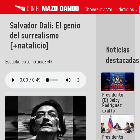
Chávez invicto
Noticias ↓
Salvador Dalí: El genio
del surrealismo
(+natalicio)
Noticias
destacadas
Escucha esta noticia: 🔊
Presidenta
(E) Delcy
Rodríguez
exaltó
participación
de
Venezuela
en Juegos
Presidenta
Centroamericanos