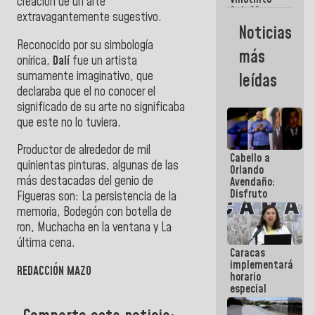
Maiquetía
creación de un arte
Sub 20
extravagantemente sugestivo.
campeona
Noticias
frente
Reconocido por su simbología
México Sub
más
23 en los
onírica,
Dalí
fue un artista
Centroamericanos
sumamente imaginativo, que
leídas
declaraba que el no conocer el
significado de su arte no significaba
que este no lo tuviera.
Productor de alrededor de mil
Cabello a
quinientas pinturas, algunas de las
Orlando
más destacadas del genio de
Avendaño:
Disfruto
Figueras son: La persistencia de la
cada vez
memoria, Bodegón con botella de
que escribes
ron, Muchacha en la ventana y La
porque lo
que haces
última cena.
Caracas
es
implementará
embarrarla
REDACCIÓN MAZO
horario
especial
para
adaptarse