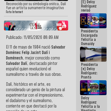
(E) Delcy
y del Caribe
Reconocido por su simbología onírica, Dalí
Rodríguez
2026
fue un artista sumamente imaginativo
revisó
Foto Internet
agenda
económica y
ejecución de
fondos de
Presidenta
emergencia
Encargada
post-sismos
Publicado: 11/05/2026 08:09 AM
felicita a
Osmaidy
El 11 de mayo de 1904 nació
Salvador
Arias y
Giraly
Domènec Felip Jacint Dalí i
Marcano por
Domènech
, mejor conocido como
hacer
Salvador Dalí
, destacado pintor
Presidenta
historia en
(e) Delcy
español quien revolucionó el
los
Rodríguez:
Centroamericanos
surrealismo a través de sus obras.
Pronto
restableceremos
Dalí, histórico en el arte, es
las
considerado un genio de la pintura al
operaciones
en el
experimentar con el impresionismo,
Delcy
Aeropuerto
el dadaísmo y el surrealismo,
Rodríguez
Internacional
corriente en que destacó por la
felicita a la
de
Vinotinto